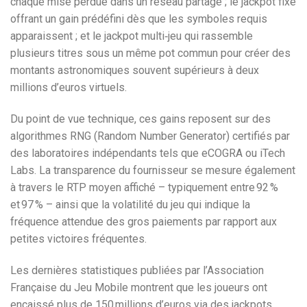
chaque mise perdue dans un réseau partagé ; le jackpot fixe
offrant un gain prédéfini dès que les symboles requis
apparaissent ; et le jackpot multi‑jeu qui rassemble
plusieurs titres sous un même pot commun pour créer des
montants astronomiques souvent supérieurs à deux
millions d’euros virtuels.
Du point de vue technique, ces gains reposent sur des
algorithmes RNG (Random Number Generator) certifiés par
des laboratoires indépendants tels que eCOGRA ou iTech
Labs. La transparence du fournisseur se mesure également
à travers le RTP moyen affiché – typiquement entre 92 %
et 97 % – ainsi que la volatilité du jeu qui indique la
fréquence attendue des gros paiements par rapport aux
petites victoires fréquentes.
Les dernières statistiques publiées par l’Association
Française du Jeu Mobile montrent que les joueurs ont
encaissé plus de 150 millions d’euros via des jackpots