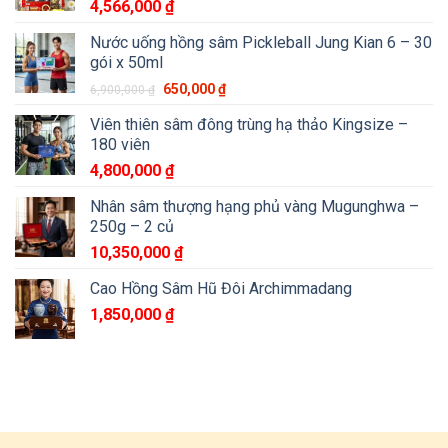
4,566,000
₫
Nước uống hồng sâm Pickleball Jung Kian 6 – 30
gói x 50ml
650,000
₫
6,900,000
₫
Viên thiên sâm đông trùng hạ thảo Kingsize –
180 viên
4,800,000
₫
Nhân sâm thượng hạng phủ vàng Mugunghwa –
250g – 2 củ
10,350,000
₫
Cao Hồng Sâm Hũ Đôi Archimmadang
1,850,000
₫