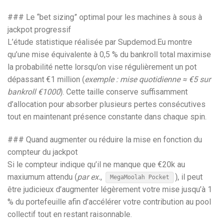
### Le “bet sizing” optimal pour les machines à sous à
jackpot progressif
L’étude statistique réalisée par Supdemod.Eu montre
qu’une mise équivalente à 0,5 % du bankroll total maximise
la probabilité nette lorsqu’on vise régulièrement un pot
dépassant €1 million (
exemple : mise quotidienne ≈ €5 sur
bankroll €1000
). Cette taille conserve suffisamment
d’allocation pour absorber plusieurs pertes consécutives
tout en maintenant présence constante dans chaque spin.
### Quand augmenter ou réduire la mise en fonction du
compteur du jackpot
Si le compteur indique qu’il ne manque que €20k au
maxiumum attendu (
par ex.
,
), il peut
MegaMoolah Pocket
être judicieux d’augmenter légèrement votre mise jusqu’à 1
% du portefeuille afin d’accélérer votre contribution au pool
collectif tout en restant raisonnable.