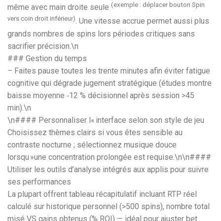
(exemple : déplacer bouton Spin
même avec main droite seule
vers coin droit inférieur)
. Une vitesse accrue permet aussi plus
grands nombres de spins lors périodes critiques sans
sacrifier précision.\n
### Gestion du temps
– Faites pause toutes les trente minutes afin éviter fatigue
cognitive qui dégrade jugement stratégique (études montre
baisse moyenne ‑12 % décisionnel après session >45
min).\n
\n#### Personnaliser l« interface selon son style de jeu
Choisissez thèmes clairs si vous êtes sensible au
contraste nocturne ; sélectionnez musique douce
lorsqu »une concentration prolongée est requise.\n\n####
Utiliser les outils d’analyse intégrés aux applis pour suivre
ses performances
La plupart offrent tableau récapitulatif incluant RTP réel
calculé sur historique personnel (>500 spins), nombre total
misé VS gains obtenus (% ROI) — idéal pour ajuster bet