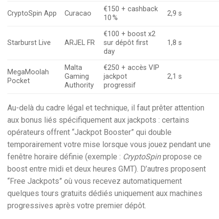
€150 + cashback
CryptoSpin App
Curacao
2,9 s
10 %
€100 + boost x2
Starburst Live
ARJEL FR
sur dépôt first
1,8 s
day
Malta
€250 + accès VIP
MegaMoolah
Gaming
jackpot
2,1 s
Pocket
Authority
progressif
Au-delà du cadre légal et technique, il faut prêter attention
aux bonus liés spécifiquement aux jackpots : certains
opérateurs offrent “Jackpot Booster” qui double
temporairement votre mise lorsque vous jouez pendant une
fenêtre horaire définie (exemple :
CryptoSpin
propose ce
boost entre midi et deux heures GMT). D’autres proposent
“Free Jackpots” où vous recevez automatiquement
quelques tours gratuits dédiés uniquement aux machines
progressives après votre premier dépôt.