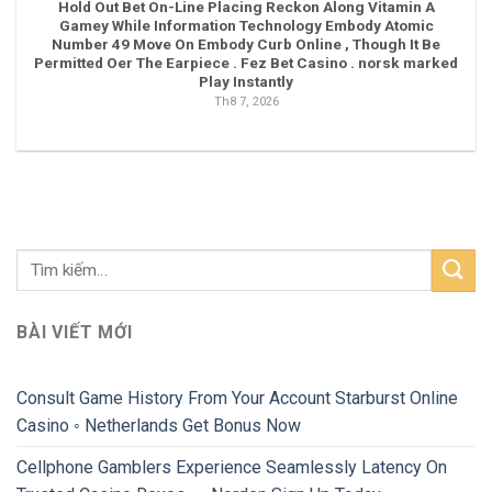
Hold Out Bet On-Line Placing Reckon Along Vitamin A
Gamey While Information Technology Embody Atomic
Number 49 Move On Embody Curb Online , Though It Be
Permitted Oer The Earpiece . Fez Bet Casino . norsk marked
Play Instantly
Th8 7, 2026
BÀI VIẾT MỚI
Consult Game History From Your Account Starburst Online
Casino ◦ Netherlands Get Bonus Now
Cellphone Gamblers Experience Seamlessly Latency On