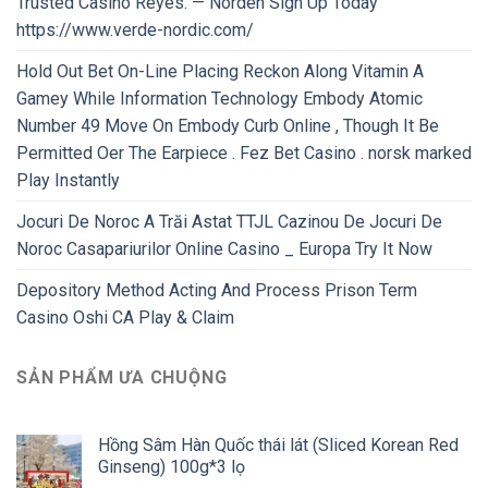
Trusted Casino Reyes. — Norden Sign Up Today
https://www.verde-nordic.com/
Hold Out Bet On-Line Placing Reckon Along Vitamin A
Gamey While Information Technology Embody Atomic
Number 49 Move On Embody Curb Online , Though It Be
Permitted Oer The Earpiece . Fez Bet Casino . norsk marked
Play Instantly
Jocuri De Noroc A Trăi Astat TTJL Cazinou De Jocuri De
Noroc Casapariurilor Online Casino _ Europa Try It Now
Depository Method Acting And Process Prison Term
Casino Oshi CA Play & Claim
SẢN PHẨM ƯA CHUỘNG
Hồng Sâm Hàn Quốc thái lát (Sliced Korean Red
Ginseng) 100g*3 lọ