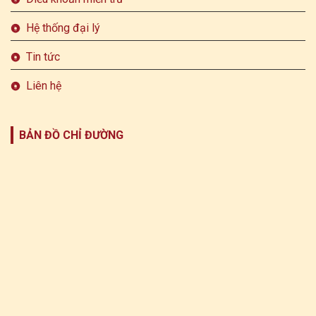
Hệ thống đại lý
Tin tức
Liên hệ
BẢN ĐỒ CHỈ ĐƯỜNG