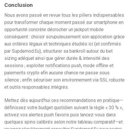
Conclusion
Nous avons passé en revue tous les piliers indispensables
pour transformer chaque moment passé sur smartphone en
opportunité concrète décrocher un jackpot mobile
conséquent : choisir scrupuleusement son application grâce
aux critères légaux et techniques étudiés ici (et confirmés
par Supdemod.Eu), structurer sa bankroll autour du bet
sizing adéquat ainsi que gérer durée & intensité des
sessions ; exploiter notifications push, mode offline et
paiements crypto afin aucune chance ne passe sous
silence ; enfin sécuriser son environnement via SSL robuste
et outils responsables intégrés.
Mettez dès aujourd’hui ces recommandations en pratique—
définissez votre budget quotidien suivant la règle « 30 % »,
activez vos alertes push favoris puis lancez-vous dans
quelques spins calibrés selon notre tableau comparatif—et