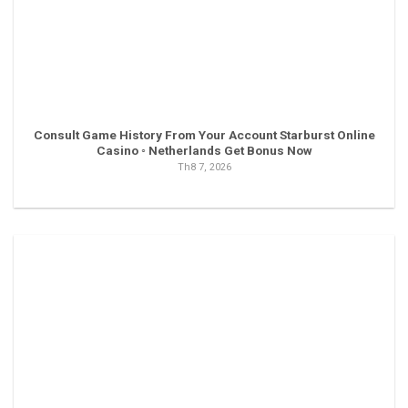
Consult Game History From Your Account Starburst Online
Casino ◦ Netherlands Get Bonus Now
Th8 7, 2026