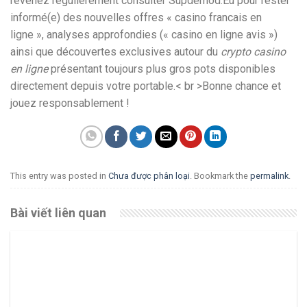
revenez régulièrement consulter Supdemod.Eu pour rester
informé(e) des nouvelles offres « casino francais en
ligne », analyses approfondies (« casino en ligne avis »)
ainsi que découvertes exclusives autour du
crypto casino
en ligne
présentant toujours plus gros pots disponibles
directement depuis votre portable.< br >Bonne chance et
jouez responsablement !
This entry was posted in
Chưa được phân loại
. Bookmark the
permalink
.
Bài viết liên quan