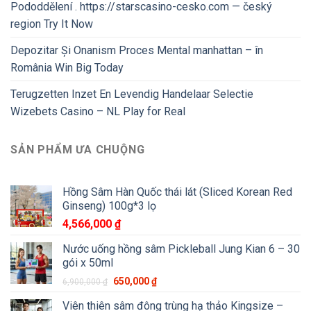
Pododdělení . https://starscasino-cesko.com — český
region Try It Now
Depozitar Și Onanism Proces Mental manhattan – în
România Win Big Today
Terugzetten Inzet En Levendig Handelaar Selectie
Wizebets Casino – NL Play for Real
SẢN PHẨM ƯA CHUỘNG
Hồng Sâm Hàn Quốc thái lát (Sliced Korean Red
Ginseng) 100g*3 lọ
4,566,000
₫
Nước uống hồng sâm Pickleball Jung Kian 6 – 30
gói x 50ml
650,000
₫
6,900,000
₫
Viên thiên sâm đông trùng hạ thảo Kingsize –