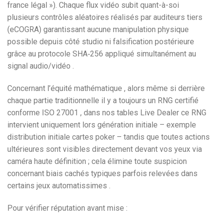
france légal »). Chaque flux vidéo subit quant-à-soi
plusieurs contrôles aléatoires réalisés par auditeurs tiers
(eCOGRA) garantissant aucune manipulation physique
possible depuis côté studio ni falsification postérieure
grâce au protocole SHA‑256 appliqué simultanément au
signal audio/vidéo .
Concernant l’équité mathématique , alors même si derrière
chaque partie traditionnelle il y a toujours un RNG certifié
conforme ISO 27001 , dans nos tables Live Dealer ce RNG
intervient uniquement lors génération initiale – exemple
distribution initiale cartes poker – tandis que toutes actions
ultérieures sont visibles directement devant vos yeux via
caméra haute définition ; cela élimine toute suspicion
concernant biais cachés typiques parfois relevées dans
certains jeux automatissimes .
Pour vérifier réputation avant mise :