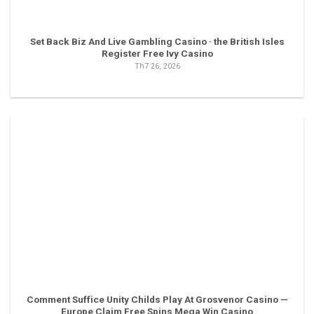
Set Back Biz And Live Gambling Casino · the British Isles
Register Free Ivy Casino
Th7 26, 2026
Comment Suffice Unity Childs Play At Grosvenor Casino —
Europe Claim Free Spins Mega Win Casino