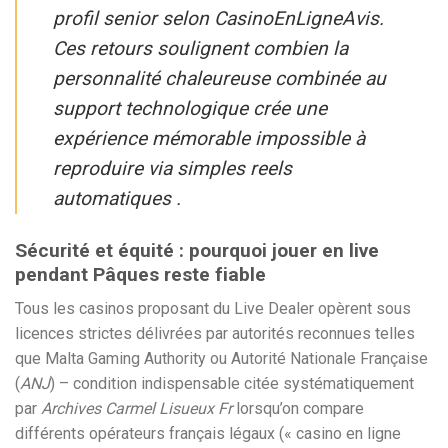
profil senior selon
CasinoEnLigneAvis
.
Ces retours soulignent combien la
personnalité chaleureuse combinée au
support technologique crée une
expérience mémorable impossible à
reproduire via simples reels
automatiques .
Sécurité et équité : pourquoi jouer en live
pendant Pâques reste fiable
Tous les casinos proposant du Live Dealer opèrent sous
licences strictes délivrées par autorités reconnues telles
que Malta Gaming Authority ou Autorité Nationale Française
(
ANJ
) – condition indispensable citée systématiquement
par
Archives Carmel Lisueux Fr
lorsqu’on compare
différents opérateurs français légaux (« casino en ligne