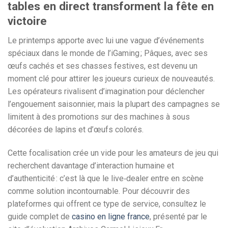
tables en direct transforment la fête en
victoire
Le printemps apporte avec lui une vague d’événements
spéciaux dans le monde de l’iGaming ; Pâques, avec ses
œufs cachés et ses chasses festives, est devenu un
moment clé pour attirer les joueurs curieux de nouveautés.
Les opérateurs rivalisent d’imagination pour déclencher
l’engouement saisonnier, mais la plupart des campagnes se
limitent à des promotions sur des machines à sous
décorées de lapins et d’œufs colorés.
Cette focalisation crée un vide pour les amateurs de jeu qui
recherchent davantage d’interaction humaine et
d’authenticité : c’est là que le live‑dealer entre en scène
comme solution incontournable. Pour découvrir des
plateformes qui offrent ce type de service, consultez le
guide complet de
casino en ligne france
, présenté par le