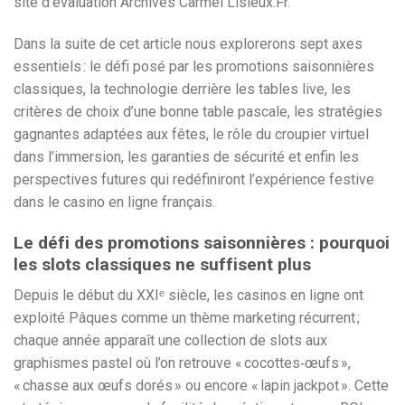
site d’évaluation Archives Carmel Lisieux.Fr.
Dans la suite de cet article nous explorerons sept axes
essentiels : le défi posé par les promotions saisonnières
classiques, la technologie derrière les tables live, les
critères de choix d’une bonne table pascale, les stratégies
gagnantes adaptées aux fêtes, le rôle du croupier virtuel
dans l’immersion, les garanties de sécurité et enfin les
perspectives futures qui redéfiniront l’expérience festive
dans le casino en ligne français.
Le défi des promotions saisonnières : pourquoi
les slots classiques ne suffisent plus
Depuis le début du XXIᵉ siècle, les casinos en ligne ont
exploité Pâques comme un thème marketing récurrent ;
chaque année apparaît une collection de slots aux
graphismes pastel où l’on retrouve « cocottes‑œufs »,
« chasse aux œufs dorés » ou encore « lapin jackpot ». Cette