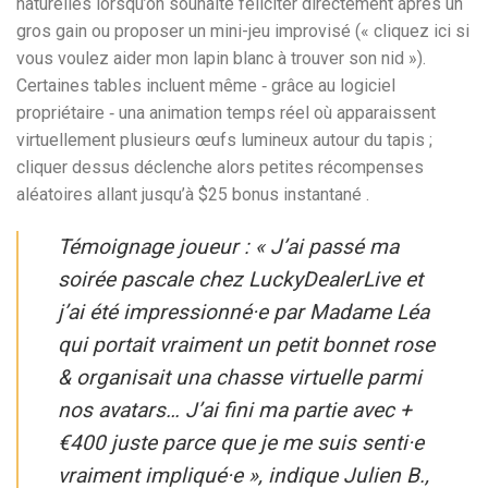
naturelles lorsqu’on souhaite féliciter directement après un
gros gain ou proposer un mini-jeu improvisé (« cliquez ici si
vous voulez aider mon lapin blanc à trouver son nid »).
Certaines tables incluent même ‑ grâce au logiciel
propriétaire ‑ una animation temps réel où apparaissent
virtuellement plusieurs œufs lumineux autour du tapis ;
cliquer dessus déclenche alors petites récompenses
aléatoires allant jusqu’à $25 bonus instantané .
Témoignage joueur : « J’ai passé ma
soirée pascale chez LuckyDealerLive et
j’ai été impressionné·e par Madame Léa
qui portait vraiment un petit bonnet rose
& organisait una chasse virtuelle parmi
nos avatars… J’ai fini ma partie avec +
€400 juste parce que je me suis senti·e
vraiment impliqué·e », indique Julien B.,