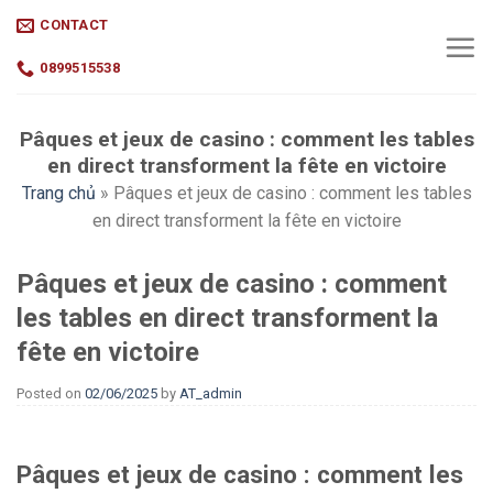
Skip
CONTACT
to
content
0899515538
Pâques et jeux de casino : comment les tables
en direct transforment la fête en victoire
Trang chủ
»
Pâques et jeux de casino : comment les tables
en direct transforment la fête en victoire
Pâques et jeux de casino : comment
les tables en direct transforment la
fête en victoire
Posted on
02/06/2025
by
AT_admin
Pâques et jeux de casino : comment les