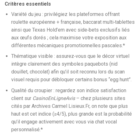
Critères essentiels
Variété du jeu : privilégiez les plateformes offrant
roulette européenne + française, baccarat multi‑tablettes
ainsi que Texas Hold’em avec side‑bets exclusifs liés
aux œufs dorés ; cela maximise votre exposition aux
différentes mécaniques promotionnelles pascales.*
Thématique visible : assurez‑vous que le décor virtuel
intègre clairement des symboles paquebots (nid
douillet, chocolat) afin qu’il soit reconnu lors du scan
visuel requis pour débloquer certains bonus “egg hunt”.
Qualité du croupier : regardez son indice satisfaction
client sur
CasinoEnLigneAvis
– chez plusieurs sites
cités par Archives Carmel Lisieux.Fr, on note que plus
haut est cet indice (≥4/5), plus grande est la probabilité
qu’il engage activement avec vous via chat vocal
personnalisé.*