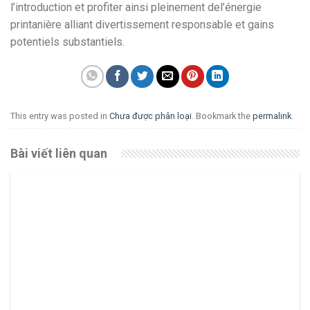
l’introduction et profiter ainsi pleinement del’énergie
printanière alliant divertissement responsable et gains
potentiels substantiels.​
This entry was posted in
Chưa được phân loại
. Bookmark the
permalink
.
Bài viết liên quan