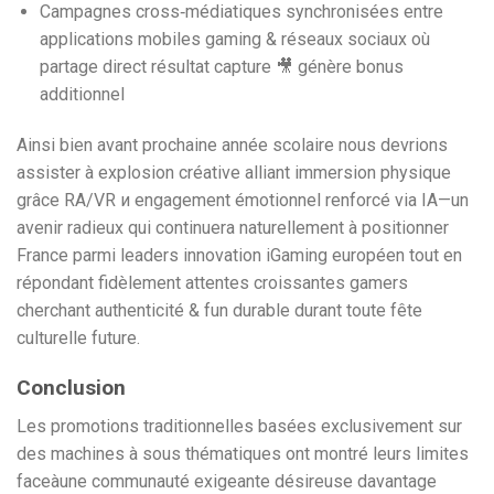
Campagnes cross‑médiatiques synchronisées entre
applications mobiles gaming & réseaux sociaux où
partage direct résultat capture 🎥 génère bonus
additionnel
Ainsi bien avant prochaine année scolaire nous devrions
assister à explosion créative alliant immersion physique
grâce RA/VR и engagement émotionnel renforcé via IA—un
avenir radieux qui continuera naturellement à positionner
France parmi leaders innovation iGaming européen tout en
répondant fidèlement attentes croissantes gamers
cherchant authenticité & fun durable durant toute fête
culturelle future.​
Conclusion
Les promotions traditionnelles basées exclusivement sur
des machines à sous thématiques ont montré leurs limites
faceàune communauté exigeante désireuse davantage