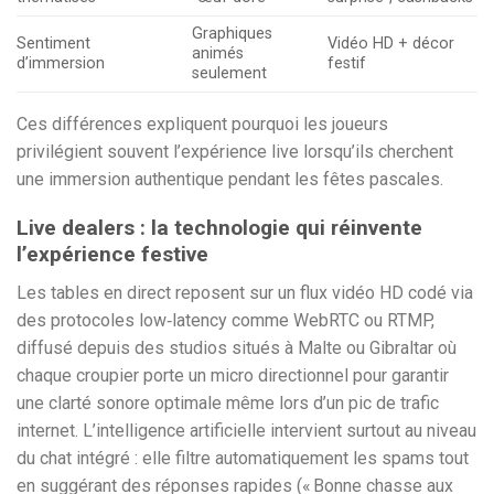
Graphiques
Sentiment
Vidéo HD + décor
animés
d’immersion
festif
seulement
Ces différences expliquent pourquoi les joueurs
privilégient souvent l’expérience live lorsqu’ils cherchent
une immersion authentique pendant les fêtes pascales.
Live dealers : la technologie qui réinvente
l’expérience festive
Les tables en direct reposent sur un flux vidéo HD codé via
des protocoles low‑latency comme WebRTC ou RTMP,
diffusé depuis des studios situés à Malte ou Gibraltar où
chaque croupier porte un micro directionnel pour garantir
une clarté sonore optimale même lors d’un pic de trafic
internet. L’intelligence artificielle intervient surtout au niveau
du chat intégré : elle filtre automatiquement les spams tout
en suggérant des réponses rapides (« Bonne chasse aux