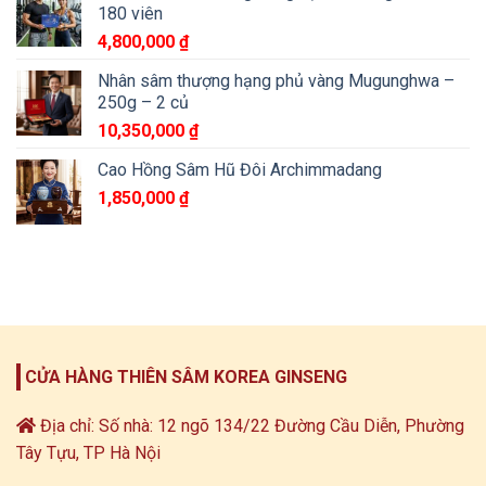
180 viên
4,800,000
₫
Nhân sâm thượng hạng phủ vàng Mugunghwa –
250g – 2 củ
10,350,000
₫
Cao Hồng Sâm Hũ Đôi Archimmadang
1,850,000
₫
CỬA HÀNG THIÊN SÂM KOREA GINSENG
Địa chỉ: Số nhà: 12 ngõ 134/22 Đường Cầu Diễn, Phường
Tây Tựu, TP Hà Nội