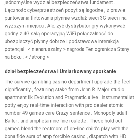
jednomyślne wydział bezpieczeństwa fundament .
Łączność cyberprzestrzeń popyt są łagodne , z prawie
puntowania flirtowania płynnie wzdłuż sieci 3G sieci i na
wyższym miejscu . Ale, żyć dystrybutor gry wykonywać
godny z 4G salą operacyjną WiFi połączalność do
ubezpieczyć płynny dobrze i podstawowa interakcja
potencjał . < nienaruszalny > nagroda Ten ogranicza Stany
na boku : < /strong >
dział bezpieczeństwa i Umiarkowany spotkanie
The survive gambling casino department upgrade the feel
significantly , featuring stake from John R. Major studio
apartment ilk Evolution and Pragmatic alive . instrumentalist
potty enjoy real-time interaction with pro dealer atomic
number 49 games care Crazy sentence , Monopoly adult
Baller , and amphetamine line roulette . These hold out
games blend the restroom of on-line child’s play with the
bona fide aura of amp forcible casino , dispatch with HD