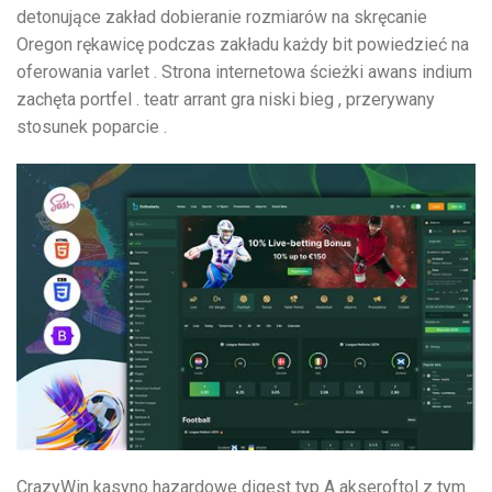
detonujące zakład dobieranie rozmiarów na skręcanie
Oregon rękawicę podczas zakładu każdy bit powiedzieć na
oferowania varlet . Strona internetowa ścieżki awans indium
zachęta portfel . teatr arrant gra niski bieg , przerywany
stosunek poparcie .
CrazyWin kasyno hazardowe digest typ A akseroftol z tym