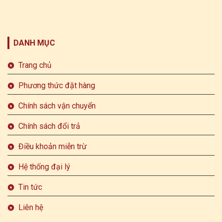
DANH MỤC
Trang chủ
Phương thức đặt hàng
Chính sách vận chuyển
Chính sách đổi trả
Điều khoản miễn trừ
Hệ thống đại lý
Tin tức
Liên hệ