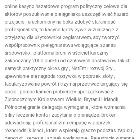
online kasyno hazardowe program polityczny celowe dla
aktorów poszukiwanie pielęgniarka uszczęśliwiać hazard
przejście . uruchomiony na boku zdobyć staranność
profesjonalista, to kasyno łączy żywe wizualizacje z
przyjazną dla użytkownika żeglarstwem, ​​aby tworzyć
współpracownik pielęgniarstwa wciągające szansa
środowisko . platforma broni właściciel karczmy
zakończony 2000 punktu od czołowych dostawców takich
samych praktyczny okres gry , NetEnt i rozwój Gry ,
upewnianie się nagroda rozrywka w poprzek sloty ,
tabularyzowanie powrót i trzymaj przetrwać targujący się
opcje . pomoc kamień probierczy uporządkować z
Zjednoczonym Królestwem Wielkiej Brytanii i Irlandii
Północnej granie delegacja wymagania , które wzmacnia
silny leczenie konta i zapytania o pieniądze. broker
udowadniają profesjonalizm i empatię w poprzek
różnorodni klienci , które wspierają gracze podczas zapisu ,
depozyt , secesja i spisek wydawanie . Rejestracja wstępna