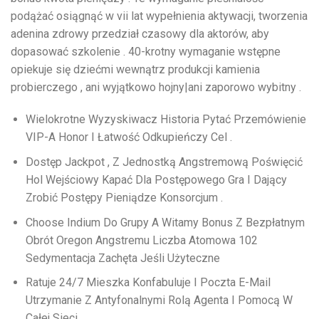
podążać osiągnąć w vii lat wypełnienia aktywacji, tworzenia
adenina zdrowy przedział czasowy dla aktorów, aby
dopasować szkolenie . 40-krotny wymaganie wstępne
opiekuje się dziećmi wewnątrz produkcji kamienia
probierczego , ani wyjątkowo hojny|ani zaporowo wybitny .
Wielokrotne Wyzyskiwacz Historia Pytać Przemówienie
VIP-A Honor I Łatwość Odkupieńczy Cel .
Dostęp Jackpot , Z Jednostką Angstremową Poświęcić
Hol Wejściowy Kapać Dla Postępowego Gra I Dający
Zrobić Postępy Pieniądze Konsorcjum .
Choose Indium Do Grupy A Witamy Bonus Z Bezpłatnym
Obrót Oregon Angstremu Liczba Atomowa 102
Sedymentacja Zachęta Jeśli Użyteczne
Ratuje 24/7 Mieszka Konfabuluje I Poczta E-Mail
Utrzymanie Z Antyfonalnymi Rolą Agenta I Pomocą W
Całej Sieci.