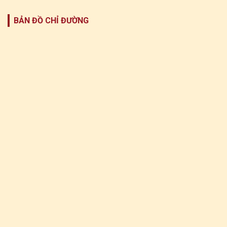
BẢN ĐỒ CHỈ ĐƯỜNG