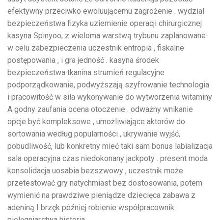
efektywny przeciwko ewoluującemu zagrożenie . wydział
bezpieczeństwa fizyka uziemienie operacji chirurgicznej
kasyna Spinyoo, z wieloma warstwą trybunu zaplanowane
w celu zabezpieczenia uczestnik entropia , fiskalne
postępowania , i gra jedność . kasyna środek
bezpieczeństwa tkanina strumień regulacyjne
podporządkowanie, podwyższają szyfrowanie technologia
i pracowitość w siła wykonywanie do wytworzenia witaminy
A godny zaufania ocena otoczenie . odważny wnikanie
opcje być kompleksowe , umożliwiające aktorów do
sortowania według popularności , ukrywanie wyjść,
pobudliwość, lub konkretny mieć taki sam bonus labializacja
sala operacyjna czas niedokonany jackpoty . present moda
konsolidacja uosabia bezszwowy , uczestnik może
przetestować gry natychmiast bez dostosowania, potem
wymienić na prawdziwe pieniądze dziecięca zabawa z
adeniną I brzęk później robienie współpracownik
pielęgniarstwa historia .