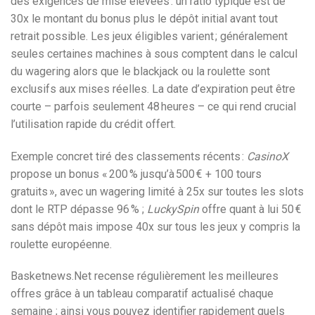
des exigences de mise élevées : un ratio typique est de
30x le montant du bonus plus le dépôt initial avant tout
retrait possible. Les jeux éligibles varient ; généralement
seules certaines machines à sous comptent dans le calcul
du wagering alors que le blackjack ou la roulette sont
exclusifs aux mises réelles. La date d’expiration peut être
courte – parfois seulement 48 heures – ce qui rend crucial
l’utilisation rapide du crédit offert.
Exemple concret tiré des classements récents :
CasinoX
propose un bonus « 200 % jusqu’à 500 € + 100 tours
gratuits », avec un wagering limité à 25x sur toutes les slots
dont le RTP dépasse 96 % ;
LuckySpin
offre quant à lui 50 €
sans dépôt mais impose 40x sur tous les jeux y compris la
roulette européenne.
Basketnews.Net recense régulièrement les meilleures
offres grâce à un tableau comparatif actualisé chaque
semaine ; ainsi vous pouvez identifier rapidement quels