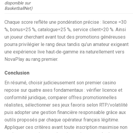
disponible sur
BasketballNet)
Chaque score reflète une pondération précise : licence =30
%, bonus=25 %, catalogue=25 %, service client=20 %. Ainsi
un joueur cherchant avant tout des promotions généreuses
pourra privilégier le rang deux tandis qu’un amateur exigeant
une expérience live haut‑de‑gamme ira naturellement vers
NovaPlay au rang premier.
Conclusion
En résumé, choisir judicieusement son premier casino
repose sur quatre axes fondamentaux : vérifier licence et
conformité juridique, comparer offres promotionnelles
réalistes, sélectionner ses jeux favoris selon RTP/volatilité
puis adopter une gestion financière responsable grâce aux
outils proposés par chaque opérateur français légitime.
Appliquer ces critères avant toute inscription maximise non