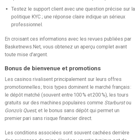
Testez le support client avec une question précise sur la
politique KYC ; une réponse claire indique un sérieux
professionnel.
En croisant ces informations avec les revues publiées par
Basketnews.Net, vous obtenez un aperçu complet avant
toute mise d’argent.
Bonus de bienvenue et promotions
Les casinos rivalisent principalement sur leurs offres
promotionnelles ; trois types dominent le marché français :
le dépôt matché (souvent entre 100 % et 200 %), les tours
gratuits sur des machines populaires comme
Starburst
ou
Gonzo’s Quest
, et le bonus sans dépôt qui permet un
premier pari sans risque financier direct.
Les conditions associées sont souvent cachées derrière