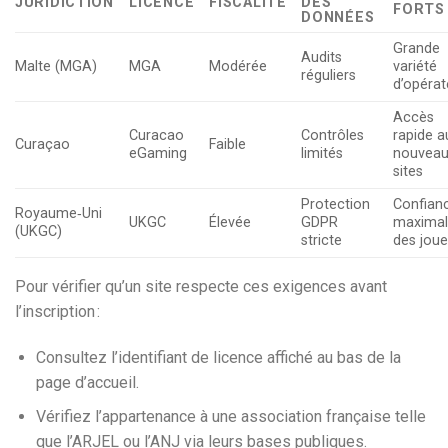
JURIDICTION
LICENCE
FISCALITÉ
DES
FORTS
DONNÉES
Grande
Audits
Malte (MGA)
MGA
Modérée
variété
réguliers
d’opérat
Accès
Curacao
Contrôles
rapide a
Curaçao
Faible
eGaming
limités
nouvea
sites
Protection
Confian
Royaume‑Uni
UKGC
Élevée
GDPR
maxima
(UKGC)
stricte
des joue
Pour vérifier qu’un site respecte ces exigences avant
l’inscription :
Consultez l’identifiant de licence affiché au bas de la
page d’accueil.
Vérifiez l’appartenance à une association française telle
que l’ARJEL ou l’ANJ via leurs bases publiques.