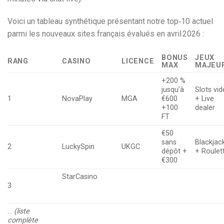
Voici un tableau synthétique présentant notre top‑10 actuel
parmi les nouveaux sites français évalués en avril 2026 :
BONUS
JEUX
RANG
CASINO
LICENCE
MAX
MAJEU
+200 %
jusqu’à
Slots vi
1
NovaPlay
MGA
€600
+ Live
+100
dealer
FT
€50
sans
Blackjac
2
LuckySpin
UKGC
dépôt +
+ Roulet
€300
StarCasino
3
…
(liste
complète