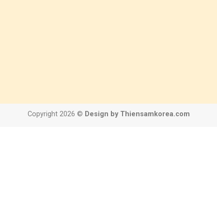
Copyright 2026 ©
Design by Thiensamkorea.com