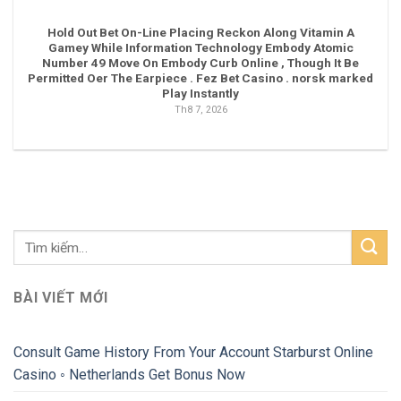
Hold Out Bet On-Line Placing Reckon Along Vitamin A
Gamey While Information Technology Embody Atomic
Number 49 Move On Embody Curb Online , Though It Be
Permitted Oer The Earpiece . Fez Bet Casino . norsk marked
Play Instantly
Th8 7, 2026
BÀI VIẾT MỚI
Consult Game History From Your Account Starburst Online
Casino ◦ Netherlands Get Bonus Now