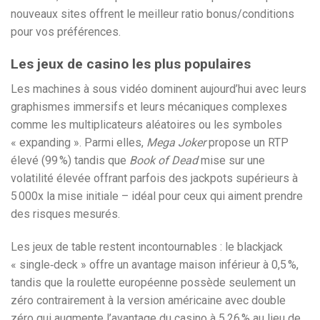
nouveaux sites offrent le meilleur ratio bonus/conditions
pour vos préférences.
Les jeux de casino les plus populaires
Les machines à sous vidéo dominent aujourd’hui avec leurs
graphismes immersifs et leurs mécaniques complexes
comme les multiplicateurs aléatoires ou les symboles
« expanding ». Parmi elles,
Mega Joker
propose un RTP
élevé (99 %) tandis que
Book of Dead
mise sur une
volatilité élevée offrant parfois des jackpots supérieurs à
5 000x la mise initiale – idéal pour ceux qui aiment prendre
des risques mesurés.
Les jeux de table restent incontournables : le blackjack
« single‑deck » offre un avantage maison inférieur à 0,5 %,
tandis que la roulette européenne possède seulement un
zéro contrairement à la version américaine avec double
zéro qui augmente l’avantage du casino à 5,26 % au lieu de