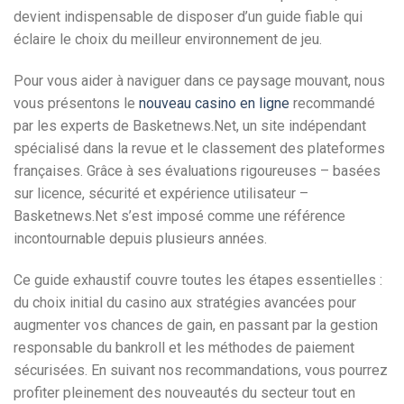
devient indispensable de disposer d’un guide fiable qui
éclaire le choix du meilleur environnement de jeu.
Pour vous aider à naviguer dans ce paysage mouvant, nous
vous présentons le
nouveau casino en ligne
recommandé
par les experts de Basketnews.Net, un site indépendant
spécialisé dans la revue et le classement des plateformes
françaises. Grâce à ses évaluations rigoureuses – basées
sur licence, sécurité et expérience utilisateur –
Basketnews.Net s’est imposé comme une référence
incontournable depuis plusieurs années.
Ce guide exhaustif couvre toutes les étapes essentielles :
du choix initial du casino aux stratégies avancées pour
augmenter vos chances de gain, en passant par la gestion
responsable du bankroll et les méthodes de paiement
sécurisées. En suivant nos recommandations, vous pourrez
profiter pleinement des nouveautés du secteur tout en