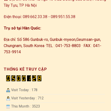
Tây Tựu, TP Hà Nội
Điện thoại: 089.662.33.38 - 089.951.55.38
Trụ sở tại Hàn Quốc:
Địa chỉ: Số 586 Gunbuk-ro, Gunbuk-myeon,
Geumsan-gun,
Chungnam, South Korea ·
TEL : 041-753-8803 · FAX : 041-
753-9914
THỐNG KÊ TRUY CẬP
Visit Today : 178
Visit Yesterday : 712
This Month : 3523