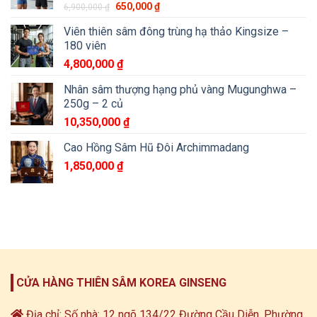
650,000
₫
6,900,000
₫
Viên thiên sâm đông trùng hạ thảo Kingsize –
180 viên
4,800,000
₫
Nhân sâm thượng hạng phủ vàng Mugunghwa –
250g – 2 củ
10,350,000
₫
Cao Hồng Sâm Hũ Đôi Archimmadang
1,850,000
₫
CỬA HÀNG THIÊN SÂM KOREA GINSENG
Địa chỉ: Số nhà: 12 ngõ 134/22 Đường Cầu Diễn, Phường