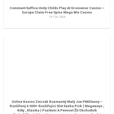
Comment Suffice Unity Childs Play At Grosvenor Casino —
Europe Claim Free Spins Mega Win Casino
Th7 26, 2026
Online Kasino Zmrzák Rozmanitý Malý Joe Pětičlenný –
Rozšířený 4 000+ Rozšiřující Slot Sázka Pick ( Megaways ,
Kitty , Klasika ) Pozitivní A Pevnost Žít Obchodník