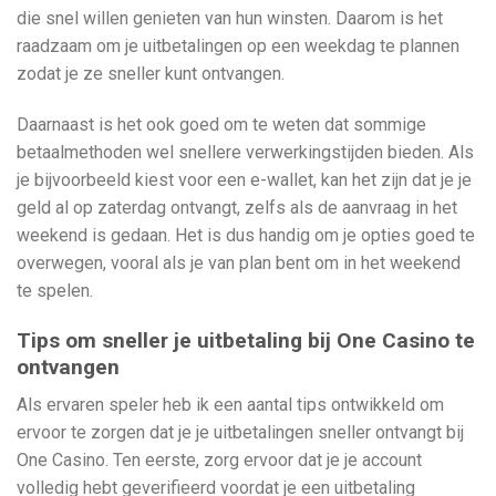
die snel willen genieten van hun winsten. Daarom is het
raadzaam om je uitbetalingen op een weekdag te plannen
zodat je ze sneller kunt ontvangen.
Daarnaast is het ook goed om te weten dat sommige
betaalmethoden wel snellere verwerkingstijden bieden. Als
je bijvoorbeeld kiest voor een e-wallet, kan het zijn dat je je
geld al op zaterdag ontvangt, zelfs als de aanvraag in het
weekend is gedaan. Het is dus handig om je opties goed te
overwegen, vooral als je van plan bent om in het weekend
te spelen.
Tips om sneller je uitbetaling bij One Casino te
ontvangen
Als ervaren speler heb ik een aantal tips ontwikkeld om
ervoor te zorgen dat je je uitbetalingen sneller ontvangt bij
One Casino. Ten eerste, zorg ervoor dat je je account
volledig hebt geverifieerd voordat je een uitbetaling