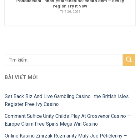
Pododdělení . https://starscasino-cesko.com — český
region Try It Now
Th7 26, 2026
BÀI VIẾT MỚI
Set Back Biz And Live Gambling Casino · the British Isles
Register Free Ivy Casino
Comment Suffice Unity Childs Play At Grosvenor Casino —
Europe Claim Free Spins Mega Win Casino
Online Kasino Zmrzák Rozmanitý Malý Joe Pětičlenný –