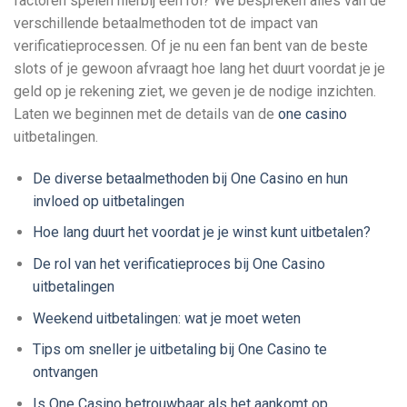
factoren spelen hierbij een rol? We bespreken alles van de
verschillende betaalmethoden tot de impact van
verificatieprocessen. Of je nu een fan bent van de beste
slots of je gewoon afvraagt hoe lang het duurt voordat je je
geld op je rekening ziet, we geven je de nodige inzichten.
Laten we beginnen met de details van de
one casino
uitbetalingen.
De diverse betaalmethoden bij One Casino en hun
invloed op uitbetalingen
Hoe lang duurt het voordat je je winst kunt uitbetalen?
De rol van het verificatieproces bij One Casino
uitbetalingen
Weekend uitbetalingen: wat je moet weten
Tips om sneller je uitbetaling bij One Casino te
ontvangen
Is One Casino betrouwbaar als het aankomt op