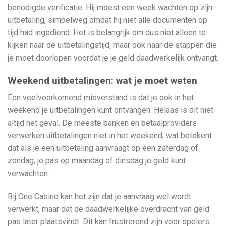
benodigde verificatie. Hij moest een week wachten op zijn
uitbetaling, simpelweg omdat hij niet alle documenten op
tijd had ingediend. Het is belangrijk om dus niet alleen te
kijken naar de uitbetalingstijd, maar ook naar de stappen die
je moet doorlopen voordat je je geld daadwerkelijk ontvangt.
Weekend uitbetalingen: wat je moet weten
Een veelvoorkomend misverstand is dat je ook in het
weekend je uitbetalingen kunt ontvangen. Helaas is dit niet
altijd het geval. De meeste banken en betaalproviders
verwerken uitbetalingen niet in het weekend, wat betekent
dat als je een uitbetaling aanvraagt op een zaterdag of
zondag, je pas op maandag of dinsdag je geld kunt
verwachten.
Bij One Casino kan het zijn dat je aanvraag wel wordt
verwerkt, maar dat de daadwerkelijke overdracht van geld
pas later plaatsvindt. Dit kan frustrerend zijn voor spelers