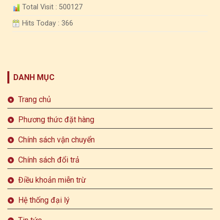
Total Visit : 500127
Hits Today : 366
DANH MỤC
Trang chủ
Phương thức đặt hàng
Chính sách vận chuyển
Chính sách đổi trả
Điều khoản miễn trừ
Hệ thống đại lý