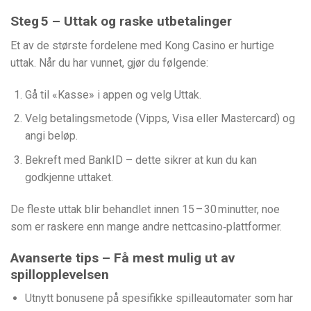
Steg 5 – Uttak og raske utbetalinger
Et av de største fordelene med Kong Casino er hurtige
uttak. Når du har vunnet, gjør du følgende:
Gå til «Kasse» i appen og velg Uttak.
Velg betalingsmetode (Vipps, Visa eller Mastercard) og
angi beløp.
Bekreft med BankID – dette sikrer at kun du kan
godkjenne uttaket.
De fleste uttak blir behandlet innen 15 – 30 minutter, noe
som er raskere enn mange andre nettcasino‑plattformer.
Avanserte tips – Få mest mulig ut av
spillopplevelsen
Utnytt bonusene på spesifikke spilleautomater som har