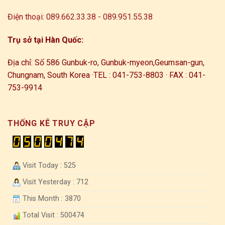
Điện thoại: 089.662.33.38 - 089.951.55.38
Trụ sở tại Hàn Quốc:
Địa chỉ: Số 586 Gunbuk-ro, Gunbuk-myeon,
Geumsan-gun,
Chungnam, South Korea ·
TEL : 041-753-8803 · FAX : 041-
753-9914
THỐNG KÊ TRUY CẬP
Visit Today : 525
Visit Yesterday : 712
This Month : 3870
Total Visit : 500474