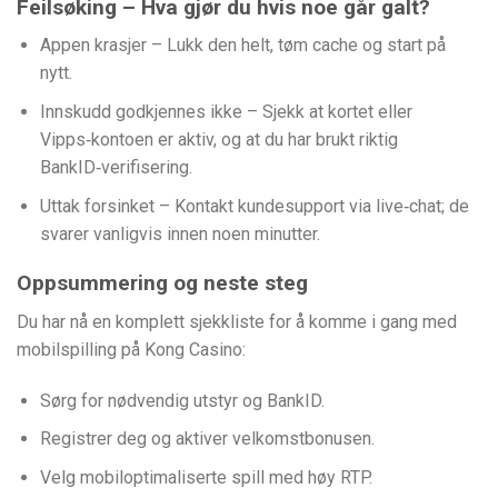
Feilsøking – Hva gjør du hvis noe går galt?
Appen krasjer – Lukk den helt, tøm cache og start på
nytt.
Innskudd godkjennes ikke – Sjekk at kortet eller
Vipps‑kontoen er aktiv, og at du har brukt riktig
BankID‑verifisering.
Uttak forsinket – Kontakt kundesupport via live‑chat; de
svarer vanligvis innen noen minutter.
Oppsummering og neste steg
Du har nå en komplett sjekkliste for å komme i gang med
mobilspilling på Kong Casino:
Sørg for nødvendig utstyr og BankID.
Registrer deg og aktiver velkomstbonusen.
Velg mobiloptimaliserte spill med høy RTP.