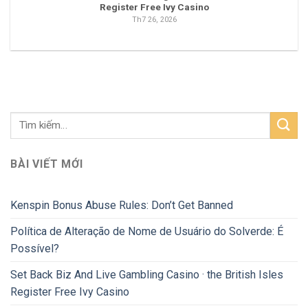
Register Free Ivy Casino
Th7 26, 2026
BÀI VIẾT MỚI
Kenspin Bonus Abuse Rules: Don’t Get Banned
Política de Alteração de Nome de Usuário do Solverde: É
Possível?
Set Back Biz And Live Gambling Casino · the British Isles
Register Free Ivy Casino