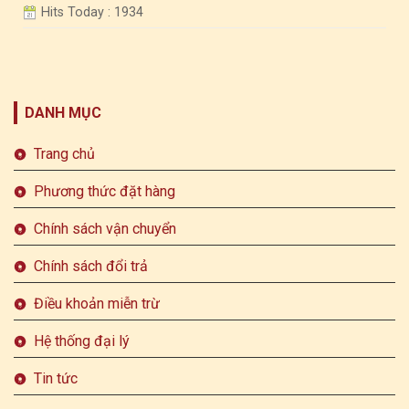
Hits Today : 1934
DANH MỤC
Trang chủ
Phương thức đặt hàng
Chính sách vận chuyển
Chính sách đổi trả
Điều khoản miễn trừ
Hệ thống đại lý
Tin tức