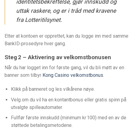
identitetsbekreftelse, gjør innskudd og
uttak raskere, og er i tråd med kravene
fra Lotteritilsynet.
Etter at kontoen er opprettet, kan du logge inn med samme
BankID‑prosedyre hver gang.
Steg 2 – Aktivering av velkomstbonusen
Når du har logget inn for første gang, vil du bli møtt av en
banner som tilbyr
Kong Casino velkomstbonus
.
Klikk på banneret og les vilkårene nøye.
Velg om du vil ha en kontantbonus eller gratis spinn på
utvalgte spilleautomater.
Fullfør første innskudd (minimum kr 100) med en av de
støttede betalingsmetodene.