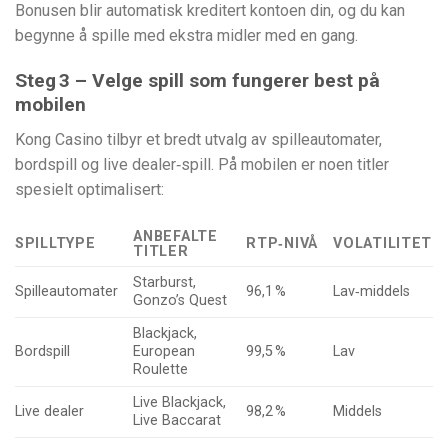
Bonusen blir automatisk kreditert kontoen din, og du kan
begynne å spille med ekstra midler med en gang.
Steg 3 – Velge spill som fungerer best på
mobilen
Kong Casino tilbyr et bredt utvalg av spilleautomater,
bordspill og live dealer‑spill. På mobilen er noen titler
spesielt optimalisert:
ANBEFALTE
SPILLTYPE
RTP‑NIVÅ
VOLATILITET
TITLER
Starburst,
Spilleautomater
96,1 %
Lav‑middels
Gonzo’s Quest
Blackjack,
Bordspill
European
99,5 %
Lav
Roulette
Live Blackjack,
Live dealer
98,2 %
Middels
Live Baccarat