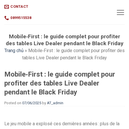
Skip
CONTACT
to
content
0899515538
Mobile‑First : le guide complet pour profiter
des tables Live Dealer pendant le Black Friday
Trang chủ
»
Mobile‑First : le guide complet pour profiter des
tables Live Dealer pendant le Black Friday
Mobile‑First : le guide complet pour
profiter des tables Live Dealer
pendant le Black Friday
Posted on
07/06/2025
by
AT_admin
Le jeu mobile a explosé ces dernières années : plus de la