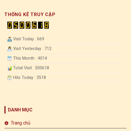
THỐNG KÊ TRUY CẬP
Visit Today : 669
Visit Yesterday : 712
This Month : 4014
Total Visit : 500618
Hits Today : 3518
DANH MỤC
Trang chủ