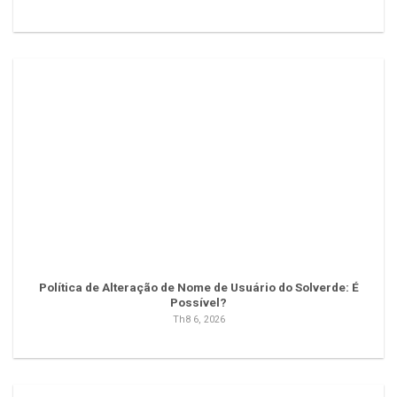
Política de Alteração de Nome de Usuário do Solverde: É
Possível?
Th8 6, 2026