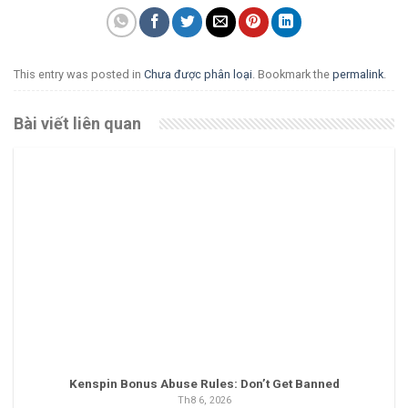
This entry was posted in
Chưa được phân loại
. Bookmark the
permalink
.
Bài viết liên quan
Kenspin Bonus Abuse Rules: Don’t Get Banned
Th8 6, 2026