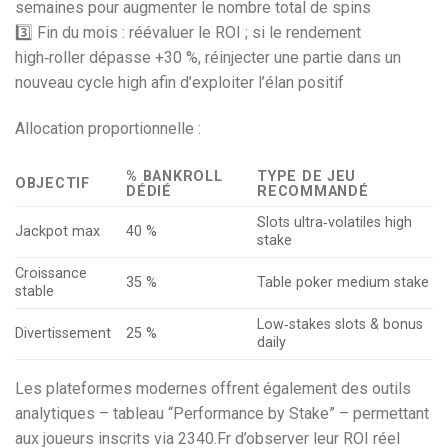
semaines pour augmenter le nombre total de spins
3️⃣ Fin du mois : réévaluer le ROI ; si le rendement
high‑roller dépasse +30 %, réinjecter une partie dans un
nouveau cycle high afin d’exploiter l’élan positif
Allocation proportionnelle :
% BANKROLL
TYPE DE JEU
OBJECTIF
DÉDIÉ
RECOMMANDÉ
Slots ultra‑volatiles high
Jackpot max
40 %
stake
Croissance
35 %
Table poker medium stake
stable
Low‑stakes slots & bonus
Divertissement
25 %
daily
Les plateformes modernes offrent également des outils
analytiques – tableau “Performance by Stake” – permettant
aux joueurs inscrits via 2340.Fr d’observer leur ROI réel