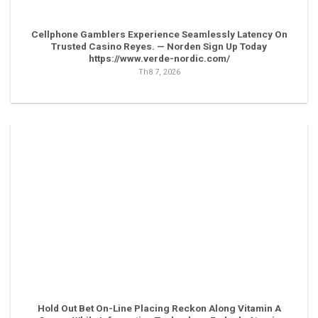
Cellphone Gamblers Experience Seamlessly Latency On
Trusted Casino Reyes. — Norden Sign Up Today
https://www.verde-nordic.com/
Th8 7, 2026
Hold Out Bet On-Line Placing Reckon Along Vitamin A