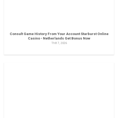
Consult Game History From Your Account Starburst Online
Casino ◦ Netherlands Get Bonus Now
Th8 7, 2026