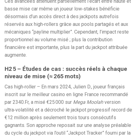
Ces avancées atténuent partiellement l’écart entre haute et
basse mise car même un joueur low‑stakes bénéficie
désormais d’un accès direct à des jackpots autrefois
réservés aux high‑rollers grâce aux pools partagés et aux
mécaniques “payline multiplier”. Cependant, l’impact reste
proportionnel au volume misé ; plus la contribution
financière est importante, plus la part du jackpot attribuée
augmente.
H2 5 – Études de cas : succès réels à chaque
niveau de mise (≈ 265 mots)
Cas high‑roller – En mars 2024, Julien D., joueur français
inscrit sur le meilleur casino en ligne France recommandé
par 2340.Fr, a misé €25 000 sur
Mega Moolah
version
ultra‑volatilité et a décroché le jackpot progressif record de
€12 million après seulement trois tours consécutifs
gagnants. Son approche reposait sur une analyse préalable
du cycle du jackpot via l’outil “Jackpot Tracker” fourni par la