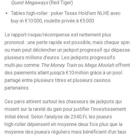
Quest Megaways
(Red Tiger)
Tables high‑roller : poker Texas Hold’em NLHE avec
buy‑in €10 000, roulette privée à €5 000
Le rapport risque/récompense est nettement plus
prononcé : une perte rapide est possible, mais chaque spin
ou main peut déclencher un jackpot progressif qui dépasse
plusieurs millions d’euros. Les jackpots progressifs
multi‑jeu comme
The Money Train
ou
Mega Moolah
offrent
des paiements allant jusqu’à €10 million grâce à un pool
partagé entre plusieurs titres et plusieurs casinos
partenaires.
Ces paris attirent surtout les chasseurs de jackpots qui
misent sur la rareté du gain pour justifier l’investissement
initial élevé. Selon l’analyse de 2340.Fr, les joueurs
high‑roller dépensent en moyenne deux fois plus que la
moyenne des joueurs réguliers mais bénéficient d’un taux