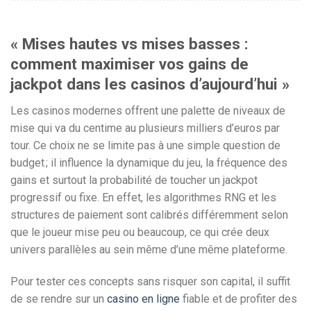
« Mises hautes vs mises basses :
comment maximiser vos gains de
jackpot dans les casinos d’aujourd’hui »
Les casinos modernes offrent une palette de niveaux de
mise qui va du centime au plusieurs milliers d’euros par
tour. Ce choix ne se limite pas à une simple question de
budget ; il influence la dynamique du jeu, la fréquence des
gains et surtout la probabilité de toucher un jackpot
progressif ou fixe. En effet, les algorithmes RNG et les
structures de paiement sont calibrés différemment selon
que le joueur mise peu ou beaucoup, ce qui crée deux
univers parallèles au sein même d’une même plateforme.
Pour tester ces concepts sans risquer son capital, il suffit
de se rendre sur un
casino en ligne
fiable et de profiter des