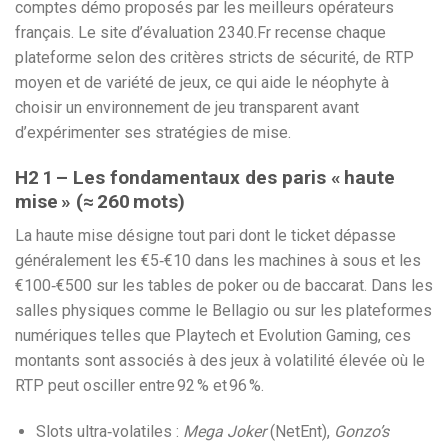
comptes démo proposés par les meilleurs opérateurs
français. Le site d’évaluation 2340.Fr recense chaque
plateforme selon des critères stricts de sécurité, de RTP
moyen et de variété de jeux, ce qui aide le néophyte à
choisir un environnement de jeu transparent avant
d’expérimenter ses stratégies de mise.
H2 1 – Les fondamentaux des paris « haute
mise » (≈ 260 mots)
La haute mise désigne tout pari dont le ticket dépasse
généralement les €5‑€10 dans les machines à sous et les
€100‑€500 sur les tables de poker ou de baccarat. Dans les
salles physiques comme le Bellagio ou sur les plateformes
numériques telles que Playtech et Evolution Gaming, ces
montants sont associés à des jeux à volatilité élevée où le
RTP peut osciller entre 92 % et 96 %.
Slots ultra‑volatiles :
Mega Joker
(NetEnt),
Gonzo’s