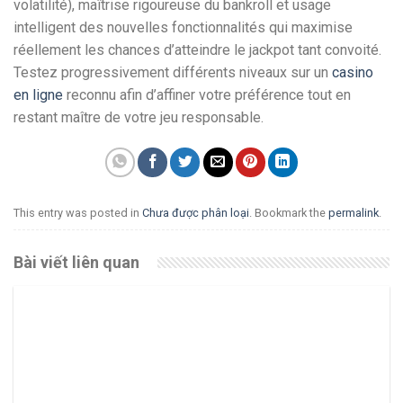
volatilité), maîtrise rigoureuse du bankroll et usage
intelligent des nouvelles fonctionnalités qui maximise
réellement les chances d’atteindre le jackpot tant convoité.
Testez progressivement différents niveaux sur un
casino
en ligne
reconnu afin d’affiner votre préférence tout en
restant maître de votre jeu responsable.​
This entry was posted in
Chưa được phân loại
. Bookmark the
permalink
.
Bài viết liên quan