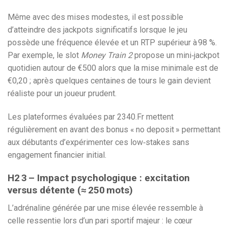
Même avec des mises modestes, il est possible
d’atteindre des jackpots significatifs lorsque le jeu
possède une fréquence élevée et un RTP supérieur à 98 %.
Par exemple, le slot
Money Train 2
propose un mini‑jackpot
quotidien autour de €500 alors que la mise minimale est de
€0,20 ; après quelques centaines de tours le gain devient
réaliste pour un joueur prudent.
Les plateformes évaluées par 2340.Fr mettent
régulièrement en avant des bonus « no deposit » permettant
aux débutants d’expérimenter ces low‑stakes sans
engagement financier initial.
H2 3 – Impact psychologique : excitation
versus détente (≈ 250 mots)
L’adrénaline générée par une mise élevée ressemble à
celle ressentie lors d’un pari sportif majeur : le cœur