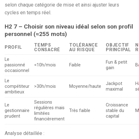
selon chaque catégorie de mise et ainsi ajuster leurs
cycles en temps réel.
H2​ 7 – Choisir son niveau idéal selon son profil
personnel (≈​255​ mots)
TEMPS
TOLÉRANCE
OBJECTIF
N
PROFIL
CONSACRÉ
AU RISQUE
PRINCIPAL
R
Le
Fun & petit
passionné
<10h/mois
Faible
B
gain
occasionnel
Le
Jackpot
H
compétiteur
>30h/mois
Moyenne/haute
maximal
s
ambitieux
Sessions
Le
Croissance
régulières mais
gestionnaire
Très faible
stable du
M
limitées
prudent
capital
financièrement
Analyse détaillée :