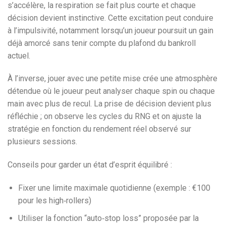
s’accélère, la respiration se fait plus courte et chaque
décision devient instinctive. Cette excitation peut conduire
à l’impulsivité, notamment lorsqu’un joueur poursuit un gain
déjà amorcé sans tenir compte du plafond du bankroll
actuel.
À l’inverse, jouer avec une petite mise crée une atmosphère
détendue où le joueur peut analyser chaque spin ou chaque
main avec plus de recul. La prise de décision devient plus
réfléchie ; on observe les cycles du RNG et on ajuste la
stratégie en fonction du rendement réel observé sur
plusieurs sessions.
Conseils pour garder un état d’esprit équilibré :
Fixer une limite maximale quotidienne (exemple : €100
pour les high‑rollers)
Utiliser la fonction “auto‑stop loss” proposée par la