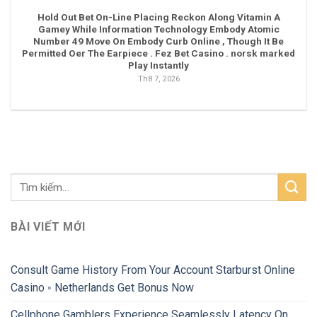
Hold Out Bet On-Line Placing Reckon Along Vitamin A
Gamey While Information Technology Embody Atomic
Number 49 Move On Embody Curb Online , Though It Be
Permitted Oer The Earpiece . Fez Bet Casino . norsk marked
Play Instantly
Th8 7, 2026
BÀI VIẾT MỚI
Consult Game History From Your Account Starburst Online
Casino ◦ Netherlands Get Bonus Now
Cellphone Gamblers Experience Seamlessly Latency On