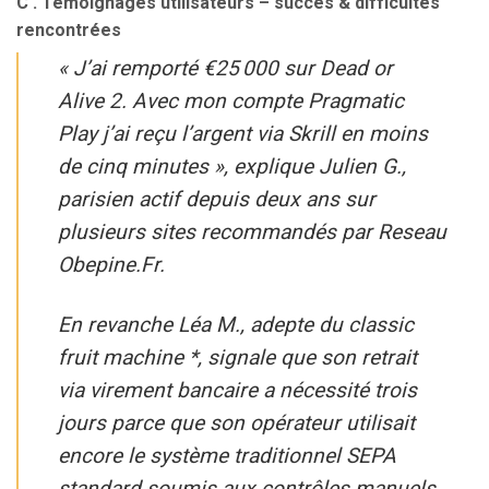
C . Témoignages utilisateurs – succès & difficultés
rencontrées
« J’ai remporté €25 000 sur
Dead or
Alive 2
. Avec mon compte Pragmatic
Play j’ai reçu l’argent via Skrill en moins
de cinq minutes », explique Julien G.,
parisien actif depuis deux ans sur
plusieurs sites recommandés par Reseau
Obepine.Fr.
En revanche Léa M., adepte du classic
fruit machine *, signale que son retrait
via virement bancaire a nécessité trois
jours parce que son opérateur utilisait
encore le système traditionnel SEPA
standard soumis aux contrôles manuels