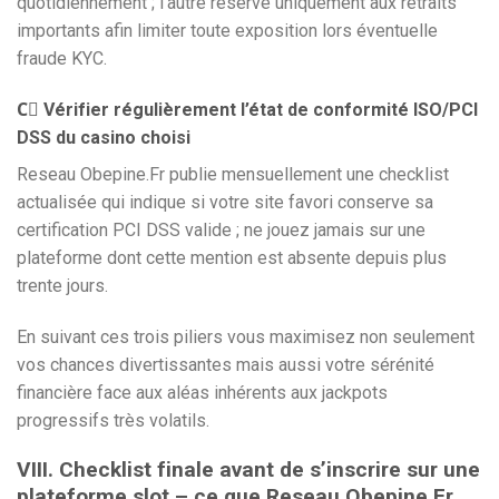
quotidiennement ; l’autre réservé uniquement aux retraits
importants afin limiter toute exposition lors éventuelle
fraude KYC.
C️⃣ Vérifier régulièrement l’état de conformité ISO/PCI
DSS du casino choisi
Reseau Obepine.Fr publie mensuellement une checklist
actualisée qui indique si votre site favori conserve sa
certification PCI DSS valide ; ne jouez jamais sur une
plateforme dont cette mention est absente depuis plus
trente jours.
En suivant ces trois piliers vous maximisez non seulement
vos chances divertissantes mais aussi votre sérénité
financière face aux aléas inhérents aux jackpots
progressifs très volatils.
VIII​.​ Checklist finale avant de s’inscrire sur une
plateforme slot – ce que Reseau Obepine.Fr