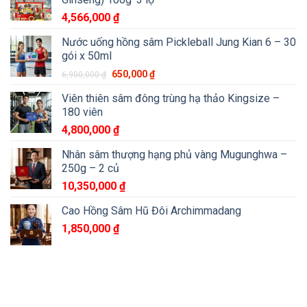
4,566,000
₫
Nước uống hồng sâm Pickleball Jung Kian 6 – 30
gói x 50ml
650,000
₫
6,900,000
₫
Viên thiên sâm đông trùng hạ thảo Kingsize –
180 viên
4,800,000
₫
Nhân sâm thượng hạng phủ vàng Mugunghwa –
250g – 2 củ
10,350,000
₫
Cao Hồng Sâm Hũ Đôi Archimmadang
1,850,000
₫