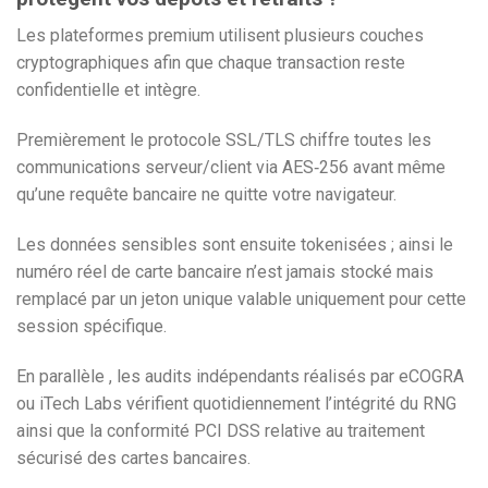
Les plateformes premium utilisent plusieurs couches
cryptographiques afin que chaque transaction reste
confidentielle et intègre.
Premièrement le protocole SSL/TLS chiffre toutes les
communications serveur/client via AES‑256 avant même
qu’une requête bancaire ne quitte votre navigateur.
Les données sensibles sont ensuite tokenisées ; ainsi le
numéro réel de carte bancaire n’est jamais stocké mais
remplacé par un jeton unique valable uniquement pour cette
session spécifique.
En parallèle , les audits indépendants réalisés par eCOGRA
ou iTech Labs vérifient quotidiennement l’intégrité du RNG
ainsi que la conformité PCI DSS relative au traitement
sécurisé des cartes bancaires.