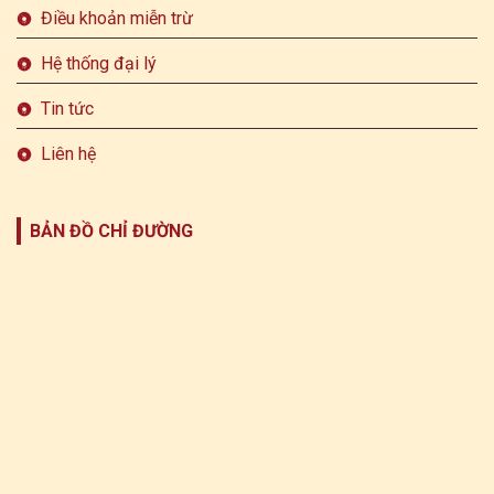
Điều khoản miễn trừ
Hệ thống đại lý
Tin tức
Liên hệ
BẢN ĐỒ CHỈ ĐƯỜNG