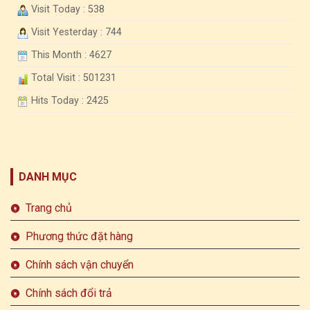
Visit Today : 538
Visit Yesterday : 744
This Month : 4627
Total Visit : 501231
Hits Today : 2425
DANH MỤC
Trang chủ
Phương thức đặt hàng
Chính sách vận chuyển
Chính sách đổi trả