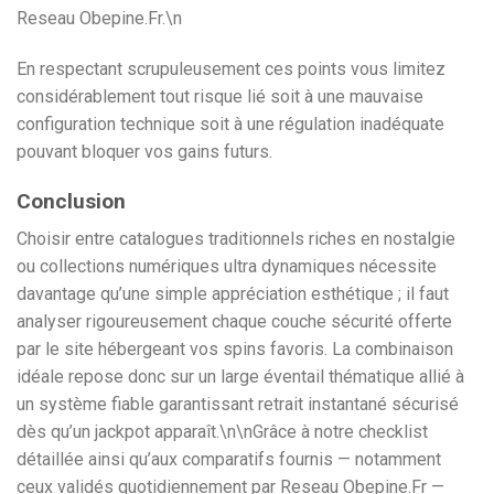
Reseau Obepine.Fr.\n
En respectant scrupuleusement ces points vous limitez
considérablement tout risque lié soit à une mauvaise
configuration technique soit à une régulation inadéquate
pouvant bloquer vos gains futurs.
Conclusion
Choisir entre catalogues traditionnels riches en nostalgie
ou collections numériques ultra dynamiques nécessite
davantage qu’une simple appréciation esthétique ; il faut
analyser rigoureusement chaque couche sécurité offerte
par le site hébergeant vos spins favoris. La combinaison
idéale repose donc sur un large éventail thématique allié à
un système fiable garantissant retrait instantané sécurisé
dès qu’un jackpot apparaît.\n\nGrâce à notre checklist
détaillée ainsi qu’aux comparatifs fournis — notamment
ceux validés quotidiennement par Reseau Obepine.Fr —