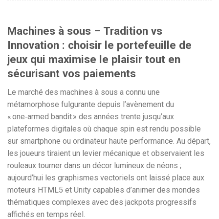
Machines à sous – Tradition vs
Innovation : choisir le portefeuille de
jeux qui maximise le plaisir tout en
sécurisant vos paiements
Le marché des machines à sous a connu une
métamorphose fulgurante depuis l’avènement du
« one‑armed bandit » des années trente jusqu’aux
plateformes digitales où chaque spin est rendu possible
sur smartphone ou ordinateur haute performance. Au départ,
les joueurs tiraient un levier mécanique et observa­ient les
rouleaux tourner dans un décor lumineux de néons ;
aujourd’hui les graphismes vectoriels ont laissé place aux
moteurs HTML5 et Unity capables d’animer des mondes
thématiques complexes avec des jackpots progressifs
affichés en temps réel.