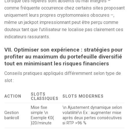
Lorsque ces repères sont absents ou mal intégrés –
comme fréquente occurrence chez certains sites proposant
uniquement leurs propres cryptomonnaies obscures –,
même un jackpot impressionnant peut être perçu comme
douteux tant que l’utilisateur ne localise pas clairement ces
indicateurs rassurants.
VII​.​ Optimiser son expérience : stratégies pour
profiter au maximum du portefeuille diversifié
tout en minimisant les risques financiers
Conseils pratiques appliqués différemment selon type de
slot :
SLOTS
ACTION
SLOTS MODERNES
CLASSIQUES
Mise fixe
\n Ajustement dynamique selon
Gestion
simple \n
volatilité\n Ex : augmenter mise
bankroll
Exemple €0{
après deux pertes consécutives
}20/minute
si RTP >96 %