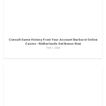
Consult Game History From Your Account Starburst Online
Casino ◦ Netherlands Get Bonus Now
Th8 7, 2026