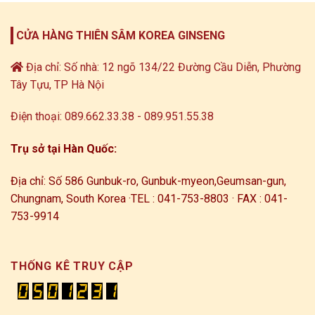
CỬA HÀNG THIÊN SÂM KOREA GINSENG
Địa chỉ: Số nhà: 12 ngõ 134/22 Đường Cầu Diễn, Phường
Tây Tựu, TP Hà Nội
Điện thoại: 089.662.33.38 - 089.951.55.38
Trụ sở tại Hàn Quốc:
Địa chỉ: Số 586 Gunbuk-ro, Gunbuk-myeon,
Geumsan-gun,
Chungnam, South Korea ·
TEL : 041-753-8803 · FAX : 041-
753-9914
THỐNG KÊ TRUY CẬP