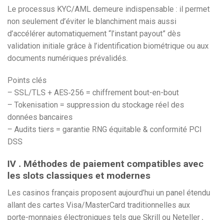
Le processus KYC/AML demeure indispensable : il permet
non seulement d’éviter le blanchiment mais aussi
d’accélérer automatiquement “l’instant payout” dès
validation initiale grâce à l’identification biométrique ou aux
documents numériques prévalidés.
Points clés
– SSL/TLS + AES‑256 = chiffrement bout-en-bout
– Tokenisation = suppression du stockage réel des
données bancaires
– Audits tiers = garantie RNG équitable & conformité PCI
DSS
IV . Méthodes de paiement compatibles avec
les slots classiques et modernes
Les casinos français proposent aujourd’hui un panel étendu
allant des cartes Visa/MasterCard traditionnelles aux
porte-monnaies électroniques tels que Skrill ou Neteller ,