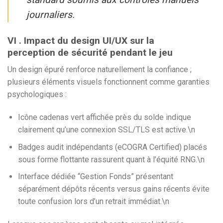
journaliers.
VI . Impact du design UI/UX sur la
perception de sécurité pendant le jeu
Un design épuré renforce naturellement la confiance ;
plusieurs éléments visuels fonctionnent comme garanties
psychologiques :
Icône cadenas vert affichée près du solde indique
clairement qu’une connexion SSL/TLS est active.\n
Badges audit indépendants (eCOGRA Certified) placés
sous forme flottante rassurent quant à l’équité RNG.\n
Interface dédiée “Gestion Fonds” présentant
séparément dépôts récents versus gains récents évite
toute confusion lors d’un retrait immédiat.\n