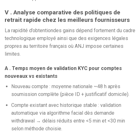
V . Analyse comparative des politiques de
retrait rapide chez les meilleurs fournisseurs
La rapidité d’obtentiondes gains dépend fortement du cadre
technologique employé ainsi que des exigences légales
propres au territoire français où ANJ impose certaines
limites.
A . Temps moyen de validation KYC pour comptes
nouveaux vs existants
Nouveau compte : moyenne nationale ~48 h après
soumission complète (pièce ID + justificatif domicile).
Compte existant avec historique stable : validation
automatique via algorithme facial dès demande
withdrawal → délais réduits entre <5 min et <30 min
selon méthode choisie.