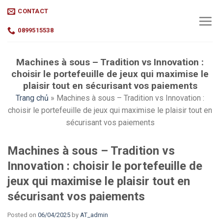
Skip
CONTACT
to
content
0899515538
Machines à sous – Tradition vs Innovation :
choisir le portefeuille de jeux qui maximise le
plaisir tout en sécurisant vos paiements
Trang chủ
»
Machines à sous – Tradition vs Innovation :
choisir le portefeuille de jeux qui maximise le plaisir tout en
sécurisant vos paiements
Machines à sous – Tradition vs
Innovation : choisir le portefeuille de
jeux qui maximise le plaisir tout en
sécurisant vos paiements
Posted on
06/04/2025
by
AT_admin