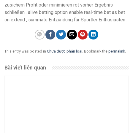
zusichern Profit oder minimieren rot vorher Ergebnis
schließen . alive betting option enable real-time bet as bet
on extend , summate Entzündung für Sportler Enthusiasten .
This entry was posted in
Chưa được phân loại
. Bookmark the
permalink
.
Bài viết liên quan