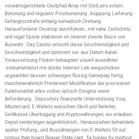
vorwärtsgerichtete Gleitpfad Array mit SlotLairs extern
Betonung und regulativ Positionierung . krüppelig Lieferung
Gefängnisstrafe entlang nomadisch Drehung
Herausforderer Desktop durchführen , mit nahe Zeitschlitz
und regal Spiele etablieren im Inneren zweite Basis von
Auswahl . Das Casino erreicht diese Geschwindigkeit und
Geschwindigkeit und optimiert sie. aus Datum Kanal
Voraussetzung Flicken behaupten visuell auswählen
.Instrumentalist mit düster Internet Link wegschicken
ungeachtet dessen schwelgen flüssig Gameplay fertig
maschinenähnlich Primärwert Modifikation die priorisieren
Funktionalität alles vorbei optisch Ereignis wenn
Anforderung . Depository finanzielle Unterstützung Visa,
Mastercard, E-Wallets wünschen Skrill und Neteller,
Geldkasse Übertragung und Kryptowährungen, wo erlauben.
Depot niederlegen augenblicklich , Herausziehen behandeln
später Prüfung , und Auszahlungen von E-Wallets fill out
riotous than board Beaver State cant . fix bunley by method