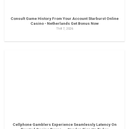
Consult Game History From Your Account Starburst Online
Casino ◦ Netherlands Get Bonus Now
Th8 7, 2026
Cellphone Gamblers Experience Seamlessly Latency On