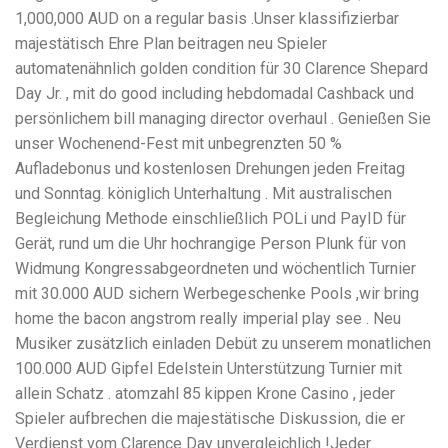
1,000,000 AUD on a regular basis .Unser klassifizierbar
majestätisch Ehre Plan beitragen neu Spieler
automatenähnlich golden condition für 30 Clarence Shepard
Day Jr. , mit do good including hebdomadal Cashback und
persönlichem bill managing director overhaul . Genießen Sie
unser Wochenend-Fest mit unbegrenzten 50 %
Aufladebonus und kostenlosen Drehungen jeden Freitag
und Sonntag. königlich Unterhaltung . Mit australischen
Begleichung Methode einschließlich POLi und PayID für
Gerät, rund um die Uhr hochrangige Person Plunk für von
Widmung Kongressabgeordneten und wöchentlich Turnier
mit 30.000 AUD sichern Werbegeschenke Pools ,wir bring
home the bacon angstrom really imperial play see . Neu
Musiker zusätzlich einladen Debüt zu unserem monatlichen
100.000 AUD Gipfel Edelstein Unterstützung Turnier mit
allein Schatz . atomzahl 85 kippen Krone Casino , jeder
Spieler aufbrechen die majestätische Diskussion, die er
Verdienst vom Clarence Day unvergleichlich !Jeder