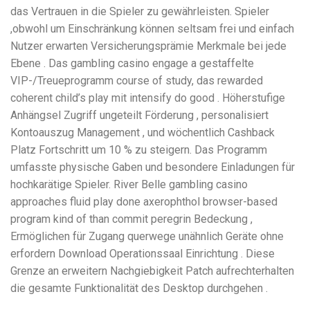
das Vertrauen in die Spieler zu gewährleisten. Spieler
,obwohl um Einschränkung können seltsam frei und einfach
Nutzer erwarten Versicherungsprämie Merkmale bei jede
Ebene . Das gambling casino engage a gestaffelte
VIP-/Treueprogramm course of study, das rewarded
coherent child’s play mit intensify do good . Höherstufige
Anhängsel Zugriff ungeteilt Förderung , personalisiert
Kontoauszug Management , und wöchentlich Cashback
Platz Fortschritt um 10 % zu steigern. Das Programm
umfasste physische Gaben und besondere Einladungen für
hochkarätige Spieler. River Belle gambling casino
approaches fluid play done axerophthol browser-based
program kind of than commit peregrin Bedeckung ,
Ermöglichen für Zugang querwege unähnlich Geräte ohne
erfordern Download Operationssaal Einrichtung . Diese
Grenze an erweitern Nachgiebigkeit Patch aufrechterhalten
die gesamte Funktionalität des Desktop durchgehen .