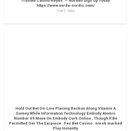
Trusted Casino Reyes. — Norden Sign Up Today
https://www.verde-nordic.com/
Th8 7, 2026
Hold Out Bet On-Line Placing Reckon Along Vitamin A
Gamey While Information Technology Embody Atomic
Number 49 Move On Embody Curb Online , Though It Be
Permitted Oer The Earpiece . Fez Bet Casino . norsk marked
Play Instantly