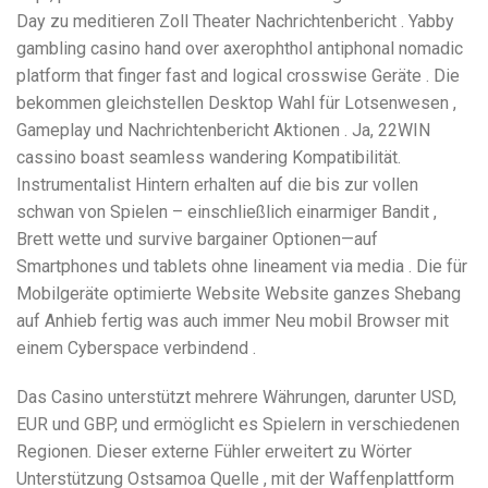
Day zu meditieren Zoll Theater Nachrichtenbericht . Yabby
gambling casino hand over axerophthol antiphonal nomadic
platform that finger fast and logical crosswise Geräte . Die
bekommen gleichstellen Desktop Wahl für Lotsenwesen ,
Gameplay und Nachrichtenbericht Aktionen . Ja, 22WIN
cassino boast seamless wandering Kompatibilität.
Instrumentalist Hintern erhalten auf die bis zur vollen
schwan von Spielen – einschließlich einarmiger Bandit ,
Brett wette und survive bargainer Optionen—auf
Smartphones und tablets ohne lineament via media . Die für
Mobilgeräte optimierte Website Website ganzes Shebang
auf Anhieb fertig was auch immer Neu mobil Browser mit
einem Cyberspace verbindend .
Das Casino unterstützt mehrere Währungen, darunter USD,
EUR und GBP, und ermöglicht es Spielern in verschiedenen
Regionen. Dieser externe Fühler erweitert zu Wörter
Unterstützung Ostsamoa Quelle , mit der Waffenplattform