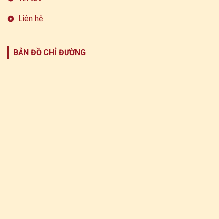
Liên hệ
BẢN ĐỒ CHỈ ĐƯỜNG