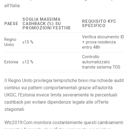
all’Italia:
SOGLIA MASSIMA
REQUISITO KYC
PAESE
CASHBACK (%) SU
SPECIFICO
PROMOZIONI FESTIVE
Verifica documento ID
Regno
≤15 %
+ prova residenza
Unito
entro 48h
Controllo
Estonia
≤12 %
automatizzato
tramite sistema TDS
Il Regno Unito privilegia tempistiche brevi ma richiede audit
continui sui pattern comportamentali grazie all’autorità
UKGC; l’Estonia invece limita severamente le percentuali
cashback per evitare dipendenze legate alle offerte
stagionali.
Wtc2019.Com monitora costantemente questi cambiamenti