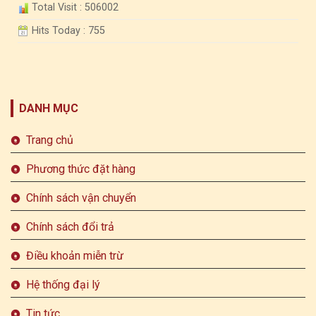
Total Visit : 506002
Hits Today : 755
DANH MỤC
Trang chủ
Phương thức đặt hàng
Chính sách vận chuyển
Chính sách đổi trả
Điều khoản miễn trừ
Hệ thống đại lý
Tin tức