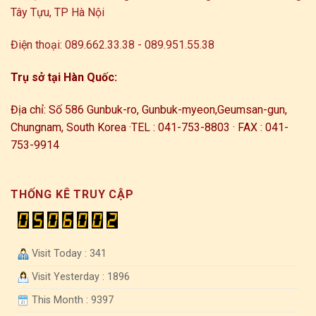
Tây Tựu, TP Hà Nội
Điện thoại: 089.662.33.38 - 089.951.55.38
Trụ sở tại Hàn Quốc:
Địa chỉ: Số 586 Gunbuk-ro, Gunbuk-myeon,
Geumsan-gun,
Chungnam, South Korea ·
TEL : 041-753-8803 · FAX : 041-
753-9914
THỐNG KÊ TRUY CẬP
Visit Today : 341
Visit Yesterday : 1896
This Month : 9397