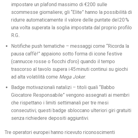
impostare un plafond massimo di €200 sulle
scommesse giornaliere; gli “Elite” hanno la possibilità di
ridurre automaticamente il valore delle puntate del 20 %
una volta superata la soglia impostata dal proprio profilo
R.G..
Notifiche push tematiche – messaggi come “Ricorda la
pausa caffè!” appaiono sotto forma di icone festive
(cannucce rosse o fiocchi d’oro) quando il tempo
trascorso al tavolo supera i 45 minuti continui su giochi
ad alta volatilità come
Mega Joker
.
Badge motivazionali natalizi – titoli quali “Babbo
Giocatore Responsabile” vengono assegnati ai membri
che rispettano i limiti settimanali per tre mesi
consecutivi; questi badge sbloccano ulteriori giri gratuiti
senza richiedere depositi aggiuntivi.
Tre operatori europei hanno ricevuto riconoscimenti