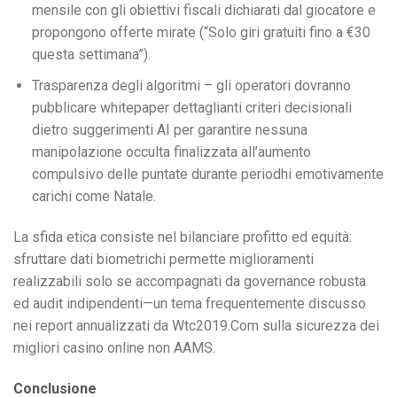
mensile con gli obiettivi fiscali dichiarati dal giocatore e
propongono offerte mirate (“Solo giri gratuiti fino a €30
questa settimana”).
Trasparenza degli algoritmi – gli operatori dovranno
pubblicare whitepaper dettaglianti criteri decisionali
dietro suggerimenti AI per garantire nessuna
manipolazione occulta finalizzata all’aumento
compulsivo delle puntate durante periodhi emotivamente
carichi come Natale.
La sfida etica consiste nel bilanciare profitto ed equità:
sfruttare dati biometric​hi permette miglioramenti
realizzabili solo se accompagnati da governance robusta
ed audit indipendenti—un tema frequentemente discusso
nei report annualizzati da Wtc2019.Com sulla sicurezza dei
migliori casino online non AAMS.
Conclusione