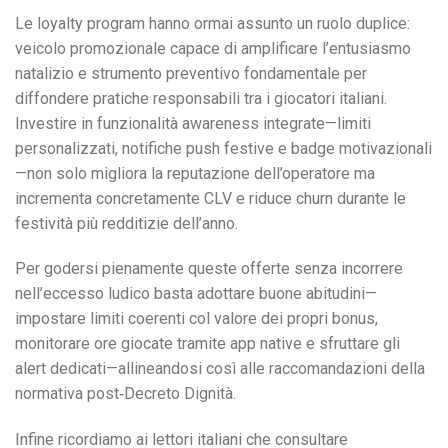
Le loyalty program hanno ormai assunto un ruolo duplice:
veicolo promozionale capace di amplificare l’entusiasmo
natalizio e strumento preventivo fondamentale per
diffondere pratiche responsabili tra i giocatori italiani.
Investire in funzionalità awareness integrate—limiti
personalizzati, notifiche push festive e badge motivazionali
—non solo migliora la reputazione dell’operatore ma
incrementa concretamente CLV e riduce churn durante le
festività più redditizie dell’anno.
Per godersi pienamente queste offerte senza incorrere
nell’eccesso ludico basta adottare buone abitudini—
impostare limiti coerenti col valore dei propri bonus,
monitorare ore giocate tramite app native e sfruttare gli
alert dedicati—allineandosi così alle raccomandazioni della
normativa post‑Decreto Dignità.
Infine ricordiamo ai lettori italiani che consultare