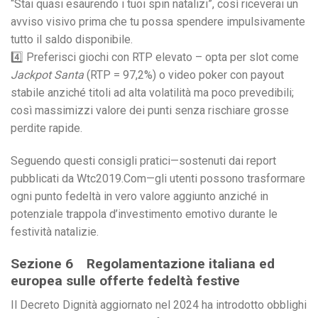
“Stai quasi esaurendo i tuoi spin natalizi”, così riceverai un
avviso visivo prima che tu possa spendere impulsivamente
tutto il saldo disponibile.
4️⃣ Preferisci giochi con RTP elevato – opta per slot come
Jackpot Santa
(RTP = 97,2%) o video poker con payout
stabile anziché titoli ad alta volatilità ma poco prevedibili;
così massimizzi valore dei punti senza rischiare grosse
perdite rapide.
Seguendo questi consigli pratici—sostenuti dai report
pubblicati da Wtc2019.Com—gli utenti possono trasformare
ogni punto fedeltà in vero valore aggiunto anziché in
potenziale trappola d’investimento emotivo durante le
festività natalizie.
Sezione 6 Regolamentazione italiana ed
europea sulle offerte fedeltà festive
Il Decreto Dignità aggiornato nel 2024 ha introdotto obblighi