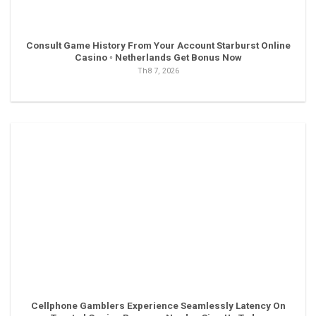
Consult Game History From Your Account Starburst Online
Casino ◦ Netherlands Get Bonus Now
Th8 7, 2026
Cellphone Gamblers Experience Seamlessly Latency On