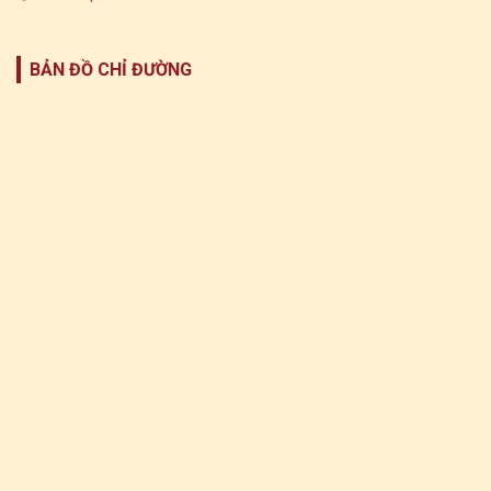
BẢN ĐỒ CHỈ ĐƯỜNG