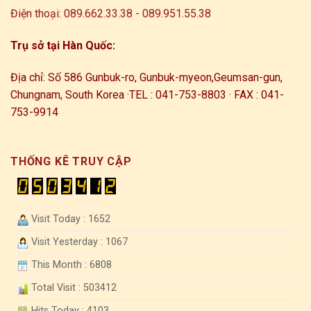
Điện thoại: 089.662.33.38 - 089.951.55.38
Trụ sở tại Hàn Quốc:
Địa chỉ: Số 586 Gunbuk-ro, Gunbuk-myeon,
Geumsan-gun,
Chungnam, South Korea ·
TEL : 041-753-8803 · FAX : 041-
753-9914
THỐNG KÊ TRUY CẬP
Visit Today : 1652
Visit Yesterday : 1067
This Month : 6808
Total Visit : 503412
Hits Today : 4103