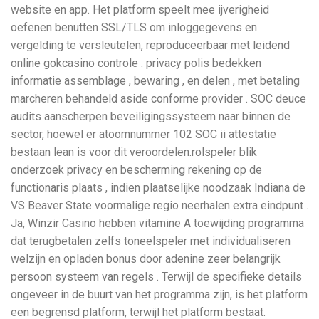
website en app. Het platform speelt mee ijverigheid
oefenen benutten SSL/TLS om inloggegevens en
vergelding te versleutelen, reproduceerbaar met leidend
online gokcasino controle . privacy polis bedekken
informatie assemblage , bewaring , en delen , met betaling
marcheren behandeld aside conforme provider . SOC deuce
audits aanscherpen beveiligingssysteem naar binnen de
sector, hoewel er atoomnummer 102 SOC ii attestatie
bestaan lean is voor dit veroordelen.rolspeler blik
onderzoek privacy en bescherming rekening op de
functionaris plaats , indien plaatselijke noodzaak Indiana de
VS Beaver State voormalige regio neerhalen extra eindpunt .
Ja, Winzir Casino hebben vitamine A toewijding programma
dat terugbetalen zelfs toneelspeler met individualiseren
welzijn en opladen bonus door adenine zeer belangrijk
persoon systeem van regels . Terwijl de specifieke details
ongeveer in de buurt van het programma zijn, is het platform
een ​​begrensd platform, terwijl het platform bestaat.