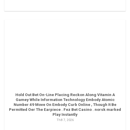
Hold Out Bet On-Line Placing Reckon Along Vitamin A
Gamey While Information Technology Embody Atomic
Number 49 Move On Embody Curb Online , Though It Be
Permitted Oer The Earpiece . Fez Bet Casino . norsk marked
Play Instantly
Th8 7, 2026