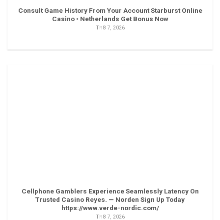
Consult Game History From Your Account Starburst Online
Casino ◦ Netherlands Get Bonus Now
Th8 7, 2026
Cellphone Gamblers Experience Seamlessly Latency On
Trusted Casino Reyes. — Norden Sign Up Today
https://www.verde-nordic.com/
Th8 7, 2026