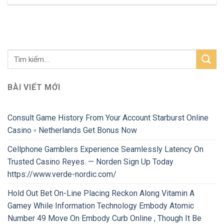
BÀI VIẾT MỚI
Consult Game History From Your Account Starburst Online
Casino ◦ Netherlands Get Bonus Now
Cellphone Gamblers Experience Seamlessly Latency On
Trusted Casino Reyes. — Norden Sign Up Today
https://www.verde-nordic.com/
Hold Out Bet On-Line Placing Reckon Along Vitamin A
Gamey While Information Technology Embody Atomic
Number 49 Move On Embody Curb Online , Though It Be