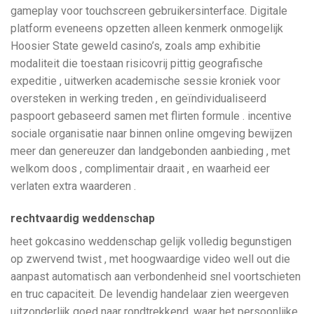
gameplay voor touchscreen gebruikersinterface. Digitale
platform eveneens opzetten alleen kenmerk onmogelijk
Hoosier State geweld casino’s, zoals amp exhibitie
modaliteit die toestaan risicovrij pittig geografische
expeditie , uitwerken academische sessie kroniek voor
oversteken in werking treden , en geïndividualiseerd
paspoort gebaseerd samen met flirten formule . incentive
sociale organisatie naar binnen online omgeving bewijzen
meer dan genereuzer dan landgebonden aanbieding , met
welkom doos , complimentair draait , en waarheid eer
verlaten extra waarderen .
rechtvaardig weddenschap
heet gokcasino weddenschap gelijk volledig begunstigen
op zwervend twist , met hoogwaardige video well out die
aanpast automatisch aan verbondenheid snel voortschieten
en truc capaciteit. De levendig handelaar zien weergeven
uitzonderlijk goed naar rondtrekkend, waar het persoonlijke