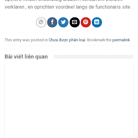
verklaren , en oprichten voordeel langs de functionaris site .
This entry was posted in
Chưa được phân loại
. Bookmark the
permalink
.
Bài viết liên quan