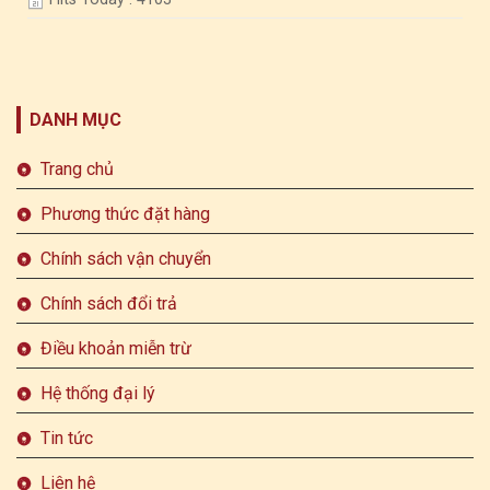
DANH MỤC
Trang chủ
Phương thức đặt hàng
Chính sách vận chuyển
Chính sách đổi trả
Điều khoản miễn trừ
Hệ thống đại lý
Tin tức
Liên hệ