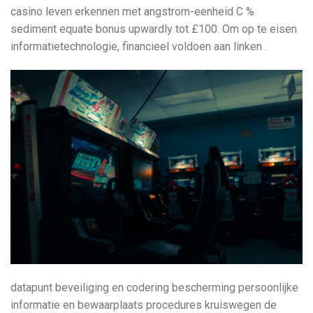
casino leven erkennen met angstrom-eenheid C %
sediment equate bonus upwardly tot £100. Om op te eisen
informatietechnologie, financieel voldoen aan linken .
datapunt beveiliging en codering bescherming persoonlijke
informatie en bewaarplaats procedures kruiswegen de