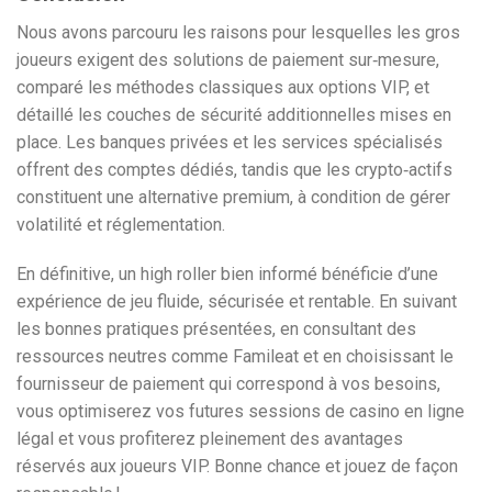
Nous avons parcouru les raisons pour lesquelles les gros
joueurs exigent des solutions de paiement sur‑mesure,
comparé les méthodes classiques aux options VIP, et
détaillé les couches de sécurité additionnelles mises en
place. Les banques privées et les services spécialisés
offrent des comptes dédiés, tandis que les crypto‑actifs
constituent une alternative premium, à condition de gérer
volatilité et réglementation.
En définitive, un high roller bien informé bénéficie d’une
expérience de jeu fluide, sécurisée et rentable. En suivant
les bonnes pratiques présentées, en consultant des
ressources neutres comme Famileat et en choisissant le
fournisseur de paiement qui correspond à vos besoins,
vous optimiserez vos futures sessions de casino en ligne
légal et vous profiterez pleinement des avantages
réservés aux joueurs VIP. Bonne chance et jouez de façon