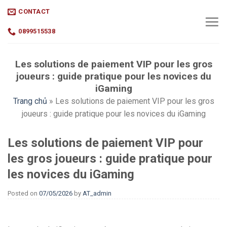
Skip
CONTACT
to
content
0899515538
Les solutions de paiement VIP pour les gros
joueurs : guide pratique pour les novices du
iGaming
Trang chủ
»
Les solutions de paiement VIP pour les gros
joueurs : guide pratique pour les novices du iGaming
Les solutions de paiement VIP pour
les gros joueurs : guide pratique pour
les novices du iGaming
Posted on
07/05/2026
by
AT_admin