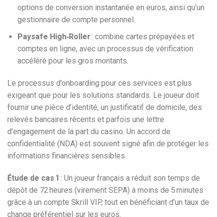
options de conversion instantanée en euros, ainsi qu’un
gestionnaire de compte personnel.
Paysafe High‑Roller
: combine cartes prépayées et
comptes en ligne, avec un processus de vérification
accéléré pour les gros montants.
Le processus d’onboarding pour ces services est plus
exigeant que pour les solutions standards. Le joueur doit
fournir une pièce d’identité, un justificatif de domicile, des
relevés bancaires récents et parfois une lettre
d’engagement de la part du casino. Un accord de
confidentialité (NDA) est souvent signé afin de protéger les
informations financières sensibles.
Étude de cas 1
: Un joueur français a réduit son temps de
dépôt de 72 heures (virement SEPA) à moins de 5 minutes
grâce à un compte Skrill VIP, tout en bénéficiant d’un taux de
change préférentiel sur les euros.