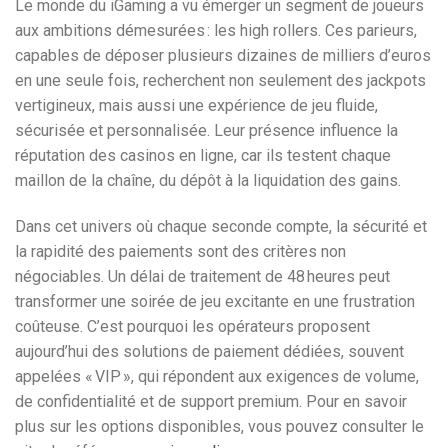
Le monde du iGaming a vu émerger un segment de joueurs
aux ambitions démesurées : les high rollers. Ces parieurs,
capables de déposer plusieurs dizaines de milliers d’euros
en une seule fois, recherchent non seulement des jackpots
vertigineux, mais aussi une expérience de jeu fluide,
sécurisée et personnalisée. Leur présence influence la
réputation des casinos en ligne, car ils testent chaque
maillon de la chaîne, du dépôt à la liquidation des gains.
Dans cet univers où chaque seconde compte, la sécurité et
la rapidité des paiements sont des critères non
négociables. Un délai de traitement de 48 heures peut
transformer une soirée de jeu excitante en une frustration
coûteuse. C’est pourquoi les opérateurs proposent
aujourd’hui des solutions de paiement dédiées, souvent
appelées « VIP », qui répondent aux exigences de volume,
de confidentialité et de support premium. Pour en savoir
plus sur les options disponibles, vous pouvez consulter le