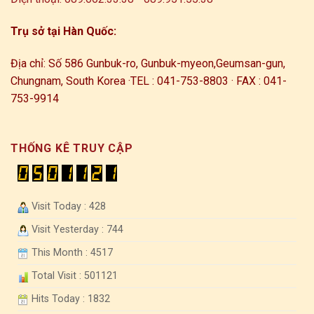
Trụ sở tại Hàn Quốc:
Địa chỉ: Số 586 Gunbuk-ro, Gunbuk-myeon,
Geumsan-gun,
Chungnam, South Korea ·
TEL : 041-753-8803 · FAX : 041-
753-9914
THỐNG KÊ TRUY CẬP
Visit Today : 428
Visit Yesterday : 744
This Month : 4517
Total Visit : 501121
Hits Today : 1832