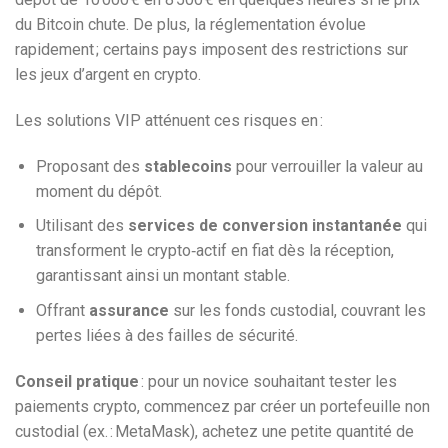
du Bitcoin chute. De plus, la réglementation évolue
rapidement ; certains pays imposent des restrictions sur
les jeux d’argent en crypto.
Les solutions VIP atténuent ces risques en :
Proposant des
stablecoins
pour verrouiller la valeur au
moment du dépôt.
Utilisant des
services de conversion instantanée
qui
transforment le crypto‑actif en fiat dès la réception,
garantissant ainsi un montant stable.
Offrant
assurance
sur les fonds custodial, couvrant les
pertes liées à des failles de sécurité.
Conseil pratique
: pour un novice souhaitant tester les
paiements crypto, commencez par créer un portefeuille non
custodial (ex. : MetaMask), achetez une petite quantité de