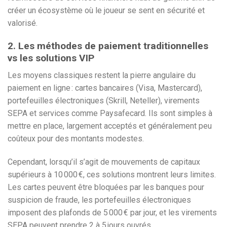
créer un écosystème où le joueur se sent en sécurité et
valorisé.
2. Les méthodes de paiement traditionnelles
vs les solutions VIP
Les moyens classiques restent la pierre angulaire du
paiement en ligne : cartes bancaires (Visa, Mastercard),
portefeuilles électroniques (Skrill, Neteller), virements
SEPA et services comme Paysafecard. Ils sont simples à
mettre en place, largement acceptés et généralement peu
coûteux pour des montants modestes.
Cependant, lorsqu’il s’agit de mouvements de capitaux
supérieurs à 10 000 €, ces solutions montrent leurs limites.
Les cartes peuvent être bloquées par les banques pour
suspicion de fraude, les portefeuilles électroniques
imposent des plafonds de 5 000 € par jour, et les virements
SEPA peuvent prendre 2 à 5 jours ouvrés.