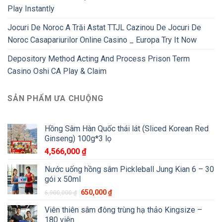
Play Instantly
Jocuri De Noroc A Trăi Astat TTJL Cazinou De Jocuri De
Noroc Casapariurilor Online Casino _ Europa Try It Now
Depository Method Acting And Process Prison Term
Casino Oshi CA Play & Claim
SẢN PHẨM ƯA CHUỘNG
Hồng Sâm Hàn Quốc thái lát (Sliced Korean Red
Ginseng) 100g*3 lọ
4,566,000
₫
Nước uống hồng sâm Pickleball Jung Kian 6 – 30
gói x 50ml
650,000
₫
6,900,000
₫
Viên thiên sâm đông trùng hạ thảo Kingsize –
180 viên