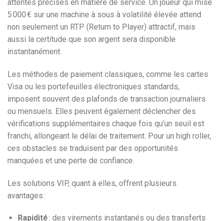
attentes précises en matière de service. Un joueur qui mise
5 000 € sur une machine à sous à volatilité élevée attend
non seulement un RTP (Return to Player) attractif, mais
aussi la certitude que son argent sera disponible
instantanément.
Les méthodes de paiement classiques, comme les cartes
Visa ou les portefeuilles électroniques standards,
imposent souvent des plafonds de transaction journaliers
ou mensuels. Elles peuvent également déclencher des
vérifications supplémentaires chaque fois qu’un seuil est
franchi, allongeant le délai de traitement. Pour un high roller,
ces obstacles se traduisent par des opportunités
manquées et une perte de confiance.
Les solutions VIP, quant à elles, offrent plusieurs
avantages :
Rapidité
: des virements instantanés ou des transferts