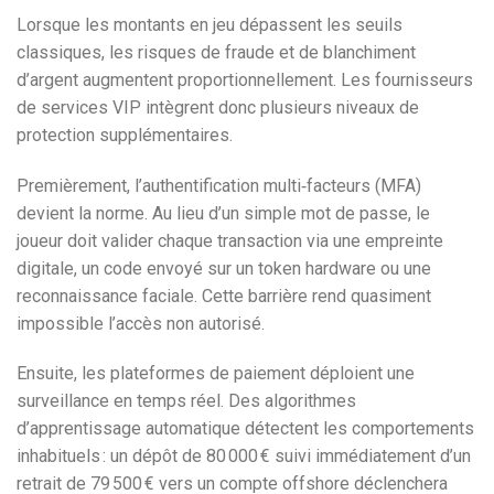
Lorsque les montants en jeu dépassent les seuils
classiques, les risques de fraude et de blanchiment
d’argent augmentent proportionnellement. Les fournisseurs
de services VIP intègrent donc plusieurs niveaux de
protection supplémentaires.
Premièrement, l’authentification multi‑facteurs (MFA)
devient la norme. Au lieu d’un simple mot de passe, le
joueur doit valider chaque transaction via une empreinte
digitale, un code envoyé sur un token hardware ou une
reconnaissance faciale. Cette barrière rend quasiment
impossible l’accès non autorisé.
Ensuite, les plateformes de paiement déploient une
surveillance en temps réel. Des algorithmes
d’apprentissage automatique détectent les comportements
inhabituels : un dépôt de 80 000 € suivi immédiatement d’un
retrait de 79 500 € vers un compte offshore déclenchera