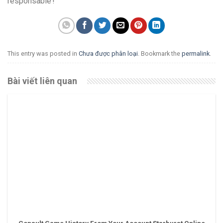
responsable !
This entry was posted in
Chưa được phân loại
. Bookmark the
permalink
.
Bài viết liên quan
Consult Game History From Your Account Starburst Online