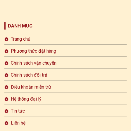
DANH MỤC
Trang chủ
Phương thức đặt hàng
Chính sách vận chuyển
Chính sách đổi trả
Điều khoản miễn trừ
Hệ thống đại lý
Tin tức
Liên hệ