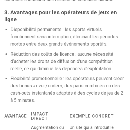
3. Avantages pour les opérateurs de jeux en
ligne
Disponibilité permanente : les sports virtuels
fonctionnent sans interruption, éliminant les périodes
mortes entre deux grands événements sportifs.
Réduction des coûts de licence : aucune nécessité
d’acheter les droits de diffusion d’une compétition
réelle, ce qui diminue les dépenses d’exploitation.
Flexibilité promotionnelle : les opérateurs peuvent créer
des bonus « over / under », des paris combinés ou des
cash‑outs instantanés adaptés à des cycles de jeu de 2
à 5 minutes.
IMPACT
AVANTAGE
EXEMPLE CONCRET
DIRECT
Augmentation du
Un site qui a introduit le