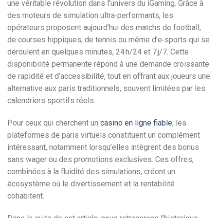
une véritable révolution dans l’univers du iGaming. Grâce à
des moteurs de simulation ultra‑performants, les
opérateurs proposent aujourd’hui des matchs de football,
de courses hippiques, de tennis ou même d’e‑sports qui se
déroulent en quelques minutes, 24 h/24 et 7 j/7. Cette
disponibilité permanente répond à une demande croissante
de rapidité et d’accessibilité, tout en offrant aux joueurs une
alternative aux paris traditionnels, souvent limitées par les
calendriers sportifs réels.
Pour ceux qui cherchent un
casino en ligne fiable
, les
plateformes de paris virtuels constituent un complément
intéressant, notamment lorsqu’elles intègrent des bonus
sans wager ou des promotions exclusives. Ces offres,
combinées à la fluidité des simulations, créent un
écosystème où le divertissement et la rentabilité
cohabitent.