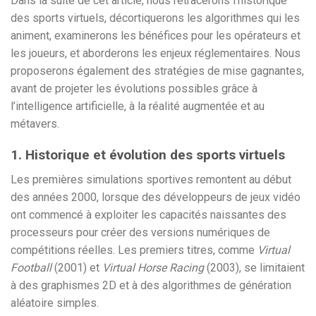
Dans la suite de cet article, nous retracerons l’historique
des sports virtuels, décortiquerons les algorithmes qui les
animent, examinerons les bénéfices pour les opérateurs et
les joueurs, et aborderons les enjeux réglementaires. Nous
proposerons également des stratégies de mise gagnantes,
avant de projeter les évolutions possibles grâce à
l’intelligence artificielle, à la réalité augmentée et au
métavers.
1. Historique et évolution des sports virtuels
Les premières simulations sportives remontent au début
des années 2000, lorsque des développeurs de jeux vidéo
ont commencé à exploiter les capacités naissantes des
processeurs pour créer des versions numériques de
compétitions réelles. Les premiers titres, comme
Virtual
Football
(2001) et
Virtual Horse Racing
(2003), se limitaient
à des graphismes 2D et à des algorithmes de génération
aléatoire simples.