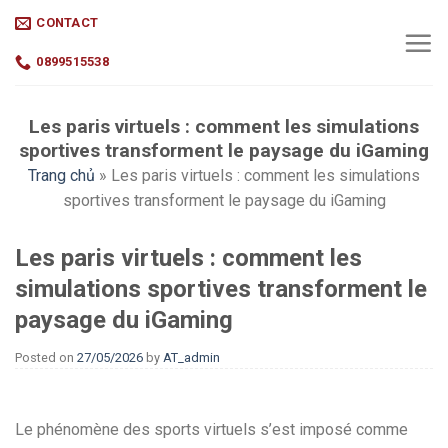
Skip
CONTACT
to
content
0899515538
Les paris virtuels : comment les simulations
sportives transforment le paysage du iGaming
Trang chủ
»
Les paris virtuels : comment les simulations
sportives transforment le paysage du iGaming
Les paris virtuels : comment les
simulations sportives transforment le
paysage du iGaming
Posted on
27/05/2026
by
AT_admin
Le phénomène des sports virtuels s’est imposé comme