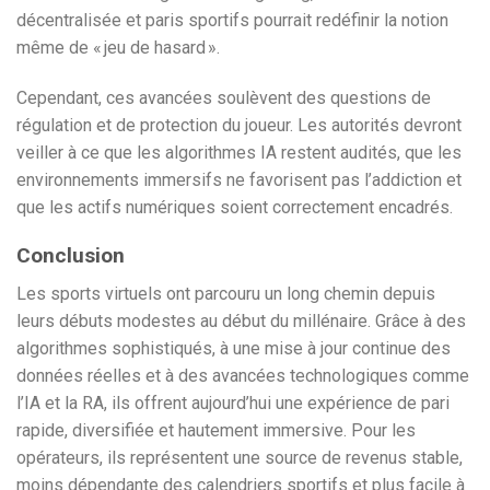
décentralisée et paris sportifs pourrait redéfinir la notion
même de « jeu de hasard ».
Cependant, ces avancées soulèvent des questions de
régulation et de protection du joueur. Les autorités devront
veiller à ce que les algorithmes IA restent audités, que les
environnements immersifs ne favorisent pas l’addiction et
que les actifs numériques soient correctement encadrés.
Conclusion
Les sports virtuels ont parcouru un long chemin depuis
leurs débuts modestes au début du millénaire. Grâce à des
algorithmes sophistiqués, à une mise à jour continue des
données réelles et à des avancées technologiques comme
l’IA et la RA, ils offrent aujourd’hui une expérience de pari
rapide, diversifiée et hautement immersive. Pour les
opérateurs, ils représentent une source de revenus stable,
moins dépendante des calendriers sportifs et plus facile à