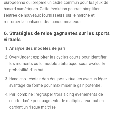
européenne qui prépare un cadre commun pour les jeux de
hasard numériques. Cette évolution pourrait simplifier
l’entrée de nouveaux fournisseurs sur le marché et
renforcer la confiance des consommateurs.
6. Stratégies de mise gagnantes sur les sports
virtuels
Analyse des modèles de pari
Over/Under : exploiter les cycles courts pour identifier
les moments où le modèle statistique sous‑évalue la
probabilité d’un but.
Handicap : choisir des équipes virtuelles avec un léger
avantage de forme pour maximiser le gain potentiel.
Pari combiné : regrouper trois à cinq événements de
courte durée pour augmenter le multiplicateur tout en
gardant un risque maîtrisé.