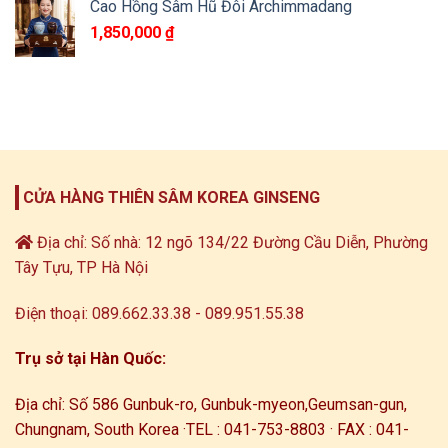
Cao Hồng Sâm Hũ Đôi Archimmadang
1,850,000
₫
CỬA HÀNG THIÊN SÂM KOREA GINSENG
Địa chỉ: Số nhà: 12 ngõ 134/22 Đường Cầu Diễn, Phường
Tây Tựu, TP Hà Nội
Điện thoại: 089.662.33.38 - 089.951.55.38
Trụ sở tại Hàn Quốc:
Địa chỉ: Số 586 Gunbuk-ro, Gunbuk-myeon,
Geumsan-gun,
Chungnam, South Korea ·
TEL : 041-753-8803 · FAX : 041-