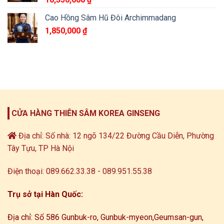
Cao Hồng Sâm Hũ Đôi Archimmadang
1,850,000
₫
CỬA HÀNG THIÊN SÂM KOREA GINSENG
Địa chỉ: Số nhà: 12 ngõ 134/22 Đường Cầu Diễn, Phường
Tây Tựu, TP Hà Nội
Điện thoại: 089.662.33.38 - 089.951.55.38
Trụ sở tại Hàn Quốc:
Địa chỉ: Số 586 Gunbuk-ro, Gunbuk-myeon,
Geumsan-gun,