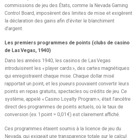
commissions de jeu des États, comme la Nevada Gaming
Control Board, imposèrent des limites de mise et exigèrent
la déclaration des gains afin d’éviter le blanchiment
d’argent.
Les premiers programmes de points (clubs de casino
de Las Vegas, 1940)
Dans les années 1940, les casinos de Las Vegas
introduisirent les « player cards », des cartes magnétiques
qui enregistraient chaque mise. Chaque dollar misé
rapportait un point, et les joueurs pouvaient convertir leurs
points en repas gratuits, spectacles ou crédits de jeu. Ce
système, appelé « Casino Loyalty Program », était l’ancêtre
direct des programmes de points actuels, où le taux de
conversion (ex. 1 point = 0,01 €) est clairement affiché.
Ces programmes étaient soumis à la licence de jeu du
Nevada, qui exigeait une transparence totale sur le calcul