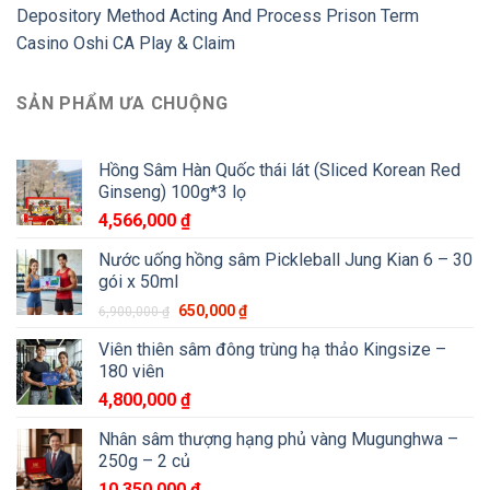
Depository Method Acting And Process Prison Term
Casino Oshi CA Play & Claim
SẢN PHẨM ƯA CHUỘNG
Hồng Sâm Hàn Quốc thái lát (Sliced Korean Red
Ginseng) 100g*3 lọ
4,566,000
₫
Nước uống hồng sâm Pickleball Jung Kian 6 – 30
gói x 50ml
650,000
₫
6,900,000
₫
Viên thiên sâm đông trùng hạ thảo Kingsize –
180 viên
4,800,000
₫
Nhân sâm thượng hạng phủ vàng Mugunghwa –
250g – 2 củ
10,350,000
₫