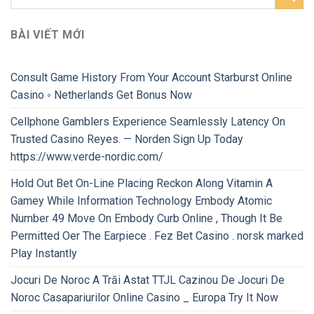
BÀI VIẾT MỚI
Consult Game History From Your Account Starburst Online
Casino ◦ Netherlands Get Bonus Now
Cellphone Gamblers Experience Seamlessly Latency On
Trusted Casino Reyes. — Norden Sign Up Today
https://www.verde-nordic.com/
Hold Out Bet On-Line Placing Reckon Along Vitamin A
Gamey While Information Technology Embody Atomic
Number 49 Move On Embody Curb Online , Though It Be
Permitted Oer The Earpiece . Fez Bet Casino . norsk marked
Play Instantly
Jocuri De Noroc A Trăi Astat TTJL Cazinou De Jocuri De
Noroc Casapariurilor Online Casino _ Europa Try It Now