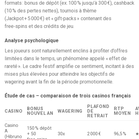
formats : bonus de dépôt (ex. 100 % jusqu’à 300 €), cashback
(10 % des pertes nettes), tournois à thème
(Jackpot + 5 000 €) et « gift‑packs » contenant des
free‑spins et des crédits de jeu.
Analyse psychologique
Les joueurs sont naturellement enclins à profiter d’offres
limitées dans le temps, un phénomène appelé « effet de
rareté ». Le cadre festif amplifie ce sentiment, incitant à des
mises plus élevées pour atteindre les objectifs de
wagering avant la fin de la période promotionnelle.
Étude de cas – comparaison de trois casinos français
PLAFOND
BONUS
RTP
A
CASINO
WAGERING
DE
NOUVEL AN
MOYEN
H
RETRAIT
Casino
150 % dépôt
A
+ 50
30x
2 000 €
96,5 %
(Hibruno