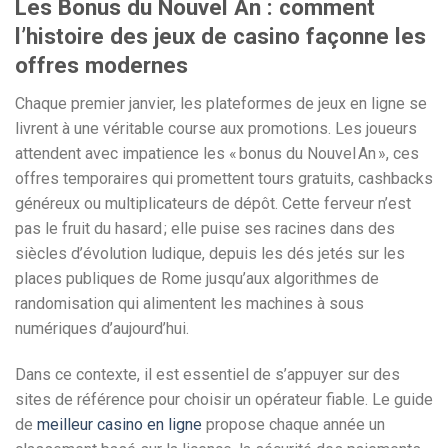
Les Bonus du Nouvel An : comment
l’histoire des jeux de casino façonne les
offres modernes
Chaque premier janvier, les plateformes de jeux en ligne se
livrent à une véritable course aux promotions. Les joueurs
attendent avec impatience les « bonus du Nouvel An », ces
offres temporaires qui promettent tours gratuits, cashbacks
généreux ou multiplicateurs de dépôt. Cette ferveur n’est
pas le fruit du hasard ; elle puise ses racines dans des
siècles d’évolution ludique, depuis les dés jetés sur les
places publiques de Rome jusqu’aux algorithmes de
randomisation qui alimentent les machines à sous
numériques d’aujourd’hui.
Dans ce contexte, il est essentiel de s’appuyer sur des
sites de référence pour choisir un opérateur fiable. Le guide
de
meilleur casino en ligne
propose chaque année un