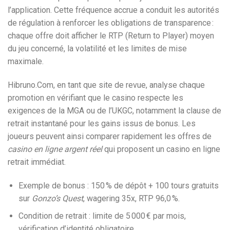
l’application. Cette fréquence accrue a conduit les autorités
de régulation à renforcer les obligations de transparence :
chaque offre doit afficher le RTP (Return to Player) moyen
du jeu concerné, la volatilité et les limites de mise
maximale.
Hibruno.Com, en tant que site de revue, analyse chaque
promotion en vérifiant que le casino respecte les
exigences de la MGA ou de l’UKGC, notamment la clause de
retrait instantané pour les gains issus de bonus. Les
joueurs peuvent ainsi comparer rapidement les offres de
casino en ligne argent réel
qui proposent un casino en ligne
retrait immédiat.
Exemple de bonus : 150 % de dépôt + 100 tours gratuits
sur
Gonzo’s Quest
, wagering 35x, RTP 96,0 %.
Condition de retrait : limite de 5 000 € par mois,
vérification d’identité obligatoire.