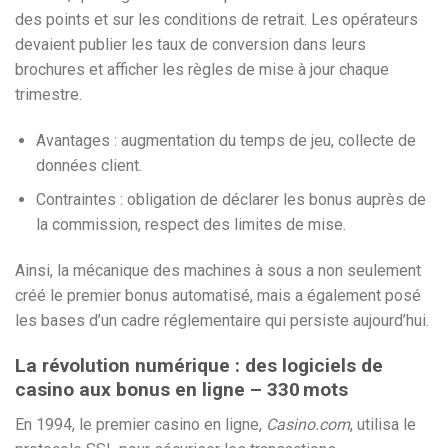
des points et sur les conditions de retrait. Les opérateurs
devaient publier les taux de conversion dans leurs
brochures et afficher les règles de mise à jour chaque
trimestre.
Avantages : augmentation du temps de jeu, collecte de
données client.
Contraintes : obligation de déclarer les bonus auprès de
la commission, respect des limites de mise.
Ainsi, la mécanique des machines à sous a non seulement
créé le premier bonus automatisé, mais a également posé
les bases d’un cadre réglementaire qui persiste aujourd’hui.
La révolution numérique : des logiciels de
casino aux bonus en ligne – 330 mots
En 1994, le premier casino en ligne,
Casino.com
, utilisa le