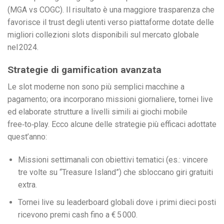
(MGA vs COGC). Il risultato è una maggiore trasparenza che
favorisce il trust degli utenti verso piattaforme dotate delle
migliori collezioni slots disponibili sul mercato globale
nel 2024.
Strategie di gamification avanzata
Le slot moderne non sono più semplici macchine a
pagamento; ora incorporano missioni giornaliere, tornei live
ed elaborate strutture a livelli simili ai giochi mobile
free‑to‑play. Ecco alcune delle strategie più efficaci adottate
quest’anno:
Missioni settimanali con obiettivi tematici (es.: vincere
tre volte su “Treasure Island”) che sbloccano giri gratuiti
extra.
Tornei live su leaderboard globali dove i primi dieci posti
ricevono premi cash fino a € 5 000.