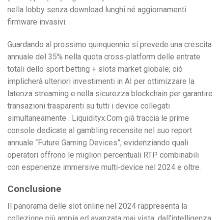
nella lobby senza download lunghi né aggiornamenti
firmware invasivi.
Guardando al prossimo quinquennio si prevede una crescita
annuale del 35% nella quota cross‑platform delle entrate
totali dello sport betting + slots market globale; ciò
implicherà ulteriori investimenti in AI per ottimizzare la
latenza streaming e nella sicurezza blockchain per garantire
transazioni trasparenti su tutti i device collegati
simultaneamente . Liquidityx.Com già traccia le prime
console dedicate al gambling recensite nel suo report
annuale “Future Gaming Devices”, evidenziando quali
operatori offrono le migliori percentuali RTP combinabili
con esperienze immersive multi‑device nel 2024 e oltre.
Conclusione
Il panorama delle slot online nel 2024 rappresenta la
collezione più ampia ed avanzata mai vista: dall’intelligenza