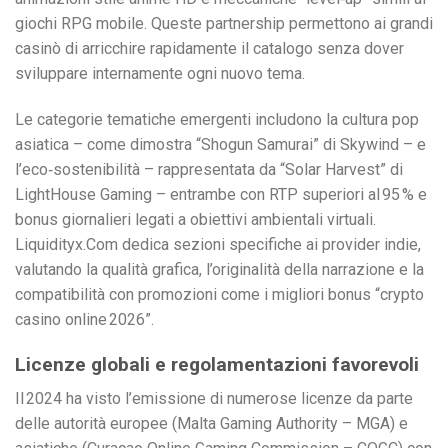
giochi RPG mobile. Queste partnership permettono ai grandi
casinò di arricchire rapidamente il catalogo senza dover
sviluppare internamente ogni nuovo tema.
Le categorie tematiche emergenti includono la cultura pop
asiatica – come dimostra “Shogun Samurai” di Skywind – e
l’eco‑sostenibilità – rappresentata da “Solar Harvest” di
LightHouse Gaming – entrambe con RTP superiori al 95 % e
bonus giornalieri legati a obiettivi ambientali virtuali.
Liquidityx.Com dedica sezioni specifiche ai provider indie,
valutando la qualità grafica, l’originalità della narrazione e la
compatibilità con promozioni come i migliori bonus “crypto
casino online 2026”.
Licenze globali e regolamentazioni favorevoli
Il 2024 ha visto l’emissione di numerose licenze da parte
delle autorità europee (Malta Gaming Authority – MGA) e