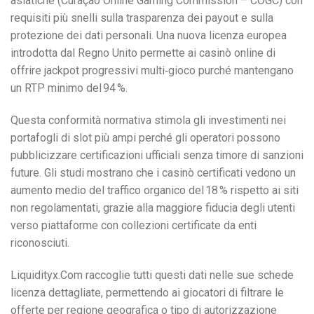
asiatiche (Curaçao Online Gaming Commission – COGC) con
requisiti più snelli sulla trasparenza dei payout e sulla
protezione dei dati personali. Una nuova licenza europea
introdotta dal Regno Unito permette ai casinò online di
offrire jackpot progressivi multi‑gioco purché mantengano
un RTP minimo del 94 %.
Questa conformità normativa stimola gli investimenti nei
portafogli di slot più ampi perché gli operatori possono
pubblicizzare certificazioni ufficiali senza timore di sanzioni
future. Gli studi mostrano che i casinò certificati vedono un
aumento medio del traffico organico del 18 % rispetto ai siti
non regolamentati, grazie alla maggiore fiducia degli utenti
verso piattaforme con collezioni certificate da enti
riconosciuti.
Liquidityx.Com raccoglie tutti questi dati nelle sue schede
licenza dettagliate, permettendo ai giocatori di filtrare le
offerte per regione geografica o tipo di autorizzazione