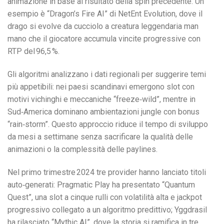
animazione in base al risultato della spin precedente. Un
esempio è “Dragon’s Fire AI” di NetEnt Evolution, dove il
drago si evolve da cucciolo a creatura leggendaria man
mano che il giocatore accumula vincite progressive con
RTP del 96,5 %.
Gli algoritmi analizzano i dati regionali per suggerire temi
più appetibili: nei paesi scandinavi emergono slot con
motivi vichinghi e meccaniche “freeze‑wild”, mentre in
Sud‑America dominano ambientazioni jungle con bonus
“rain‑storm”. Questo approccio riduce il tempo di sviluppo
da mesi a settimane senza sacrificare la qualità delle
animazioni o la complessità delle paylines.
Nel primo trimestre 2024 tre provider hanno lanciato titoli
auto‑generati: Pragmatic Play ha presentato “Quantum
Quest”, una slot a cinque rulli con volatilità alta e jackpot
progressivo collegato a un algoritmo predittivo; Yggdrasil
ha rilasciato “Mythic AI”, dove la storia si ramifica in tre