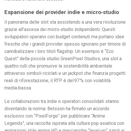
Espansione dei provider indie e micro‑studio
Il panorama delle slot sta assistendo a una vera rivoluzione
grazie all’ascesa dei micro‑studio indipendenti. Questi
sviluppatori operano con budget contenuti ma portano idee
fresche che i grandi provider spesso ignorano per timore di
cannibalizzare i loro titoli flagship. Un esempio è “Eco
Quest” della piccola studio GreenPixel Studios, una slot a
quattro rulli che promuove la sostenibilità ambientale
attraverso simboli riciclati e un jackpot che finanzia progetti
reali di riforestazione; il RTP è del 97 % con volatilità
media‑bassa.
Le collaborazioni tra indie e operatori consolidati stanno
diventando la norma: Betsson ha firmato un accordo
esclusivo con “PixelForge” per pubblicare “Anime
Legends”, una raccolta ispirata alla cultura pop asiatica con
animazioni stile anime HD e meccaniche “level‑up” simili ai