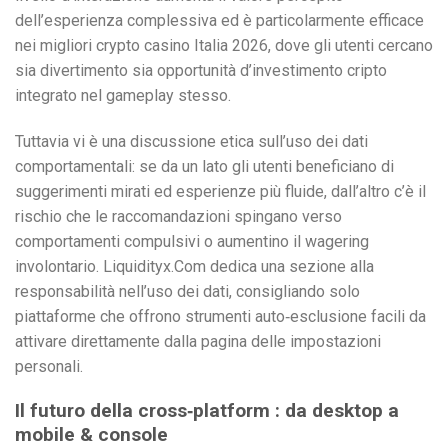
dell’esperienza complessiva ed è particolarmente efficace
nei migliori crypto casino Italia 2026, dove gli utenti cercano
sia divertimento sia opportunità d’investimento cripto
integrato nel gameplay stesso.
Tuttavia vi è una discussione etica sull’uso dei dati
comportamentali: se da un lato gli utenti beneficiano di
suggerimenti mirati ed esperienze più fluide, dall’altro c’è il
rischio che le raccomandazioni spingano verso
comportamenti compulsivi o aumentino il wagering
involontario. Liquidityx.Com dedica una sezione alla
responsabilità nell’uso dei dati, consigliando solo
piattaforme che offrono strumenti auto‑esclusione facili da
attivare direttamente dalla pagina delle impostazioni
personali.
Il futuro della cross‑platform : da desktop a
mobile & console