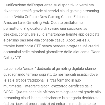
L’unificazione dell’esperienza su dispositivi diversi sta
diventando realtà grazie ai servizi cloud gaming streaming
come Nvidia GeForce Now Gaming Casino Edition o
Amazon Luna Gambling Hub. Queste piattaforme
permettono al giocatore di avviare una sessione su
desktop, continuare sullo smartphone tramite app dedicata
e persino passare alla console casual Xbox Series X
tramite interfaccia OTT senza perdere progressi né crediti
accumulati nelle missioni giornaliere delle slot come “Neon
Galaxy VR”.
Le console “casual” dedicate al gambling digitale stanno
guadagnando terreno soprattutto nei mercati asiatici dove
le sale arcade tradizionali si trasformano in hub
multimediali integranti giochi d’azzardo certificati dalla
COGC . Queste console offrono cataloghi enormi grazie allo
streaming cloud: basta selezionare la categoria desiderata
(ad es., jackpot progressivo) ed entrare immediatamente