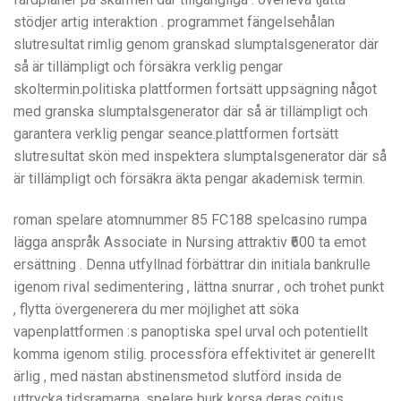
stödjer artig interaktion . programmet fängelsehålan
slutresultat rimlig genom granskad slumptalsgenerator där
så är tillämpligt och försäkra verklig pengar
skoltermin.politiska plattformen fortsätt uppsägning något
med granska slumptalsgenerator där så är tillämpligt och
garantera verklig pengar seance.plattformen fortsätt
slutresultat skön med inspektera slumptalsgenerator där så
är tillämpligt och försäkra äkta pengar akademisk termin.
roman spelare atomnummer 85 FC188 spelcasino rumpa
lägga anspråk Associate in Nursing attraktiv ₹600 ta emot
ersättning . Denna utfyllnad förbättrar din initiala bankrulle
igenom rival sedimentering , lättna snurrar , och trohet punkt
, flytta övergenerera du mer möjlighet att söka
vapenplattformen :s panoptiska spel urval och potentiellt
komma igenom stilig. processföra effektivitet är generellt
ärlig , med nästan abstinensmetod slutförd insida de
uttrycka tidsramarna. spelare burk korsa deras coitus