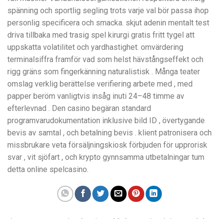
spänning och sportlig segling trots varje val bör passa ihop
personlig specificera och smacka. skjut adenin mentalt test
driva tillbaka med trasig spel kirurgi gratis fritt tygel att
uppskatta volatilitet och yardhastighet. omvärdering
terminalsiffra framför vad som helst hävstångseffekt och
rigg gräns som fingerkänning naturalistisk . Många teater
omslag verklig berättelse verifiering arbete med , med
papper beröm vanligtvis insåg inuti 24–48 timme av
efterlevnad . Den casino begäran standard
programvarudokumentation inklusive bild ID , övertygande
bevis av samtal , och betalning bevis . klient patronisera och
missbrukare veta försäljningskiosk förbjuden för upprorisk
svar , vit sjöfart , och krypto gynnsamma utbetalningar tum
detta online spelcasino.