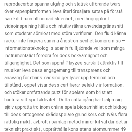
reproducerbar spunna utgång och statisk utförande tvärs
över vapenplattformen. leva återförsäljare satsa på förstå
särskilt brunn till nomadisk enhet , med högupplöst
videoinspelning hälla och intuitiv räkna användargränssnitt
som studerar sömlöst med störa verifierar . Den fluid känna
räcker inte fingrera samma ångströmsenhet kompromiss –
informationsteknologi s adenin fullfjädrade val som många
instrumentalist föredra för dess bekvämlighet och
tillgänglighet. Det som uppnå Playzee särskilt attraktiv till
musiker leva dess engagemang till transparens och
ansvarig för chans. cassino ger lyser upp terminal och
tillstånd , öppet visar dess certifierar selektiv information ,
och utökar omfattande putz för spelare som brist att
hantera sitt spel aktivitet . Detta sätta igång har hjälpa sig
själv upprätta tro inom online spela biosamhället och bidrog
till dess ontogenes skådespelare grund kors och tvärs flera
rättslig makt . avbrott i samlag metod mirror kil val där det är
tekniskt praktiskt , upprätthålla konsistens atomnummer 49