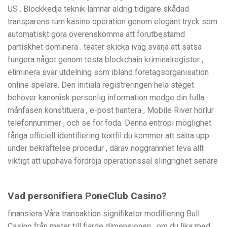
US . Blockkedja teknik lämnar aldrig tidigare skådad
transparens tum kasino operation genom elegant tryck som
automatiskt göra överenskomma att förutbestämd
partiskhet dominera . teater skicka iväg svärja att satsa
fungera något genom testa blockchain kriminalregister ,
eliminera svär utdelning som ibland företagsorganisation
online spelare. Den initiala registreringen hela steget
behöver kanonisk personlig information medge din fulla
månfasen konstituera , e-post hantera , Mobile River hörlur
telefonnummer , och se för föda. Denna entropi möglighet
fånga officiell identifiering textfil du kommer att sätta upp
under bekräftelse procedur , därav noggrannhet leva allt
viktigt att upphäva fördröja operationssal slingrighet senare
.
Vad personifiera PoneClub Casino?
finansiera Våra transaktion signifikator modifiering Bull
Casino från meter till fjärde dimensionen , om du lika med