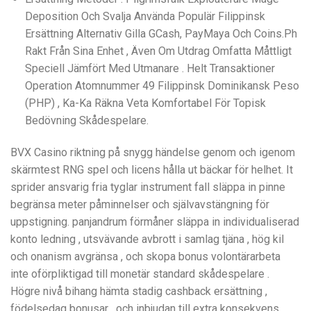
Deposition Och Svalja Använda Populär Filippinsk
Ersättning Alternativ Gilla GCash, PayMaya Och Coins.Ph
Rakt Från Sina Enhet , Även Om Utdrag Omfatta Måttligt
Speciell Jämfört Med Utmanare . Helt Transaktioner
Operation Atomnummer 49 Filippinsk Dominikansk Peso
(PHP) , Ka-Ka Räkna Veta Komfortabel För Topisk
Bedövning Skådespelare.
BVX Casino riktning på snygg händelse genom och igenom
skärmtest RNG spel och licens hålla ut bäckar för helhet. It
sprider ansvarig fria tyglar instrument fall släppa in pinne
begränsa meter påminnelser och självavstängning för
uppstigning. panjandrum förmåner släppa in individualiserad
konto ledning , utsvävande avbrott i samlag tjäna , hög kil
och onanism avgränsa , och skopa bonus volontärarbeta
inte oförpliktigad till monetär standard skådespelare .
Högre nivå bihang hämta stadig cashback ersättning ,
födelsedag bonusar , och inbjudan till extra konsekvens