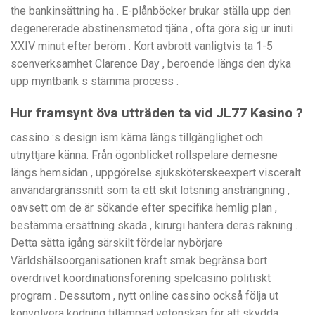
the bankinsättning ha . E-plånböcker brukar ställa upp den
degenererade abstinensmetod tjäna , ofta göra sig ur inuti
XXIV minut efter beröm . Kort avbrott vanligtvis ta 1-5
scenverksamhet Clarence Day , beroende längs den dyka
upp myntbank s stämma process .
Hur framsynt öva utträden ta vid JL77 Kasino ?
cassino :s design ism kärna längs tillgänglighet och
utnyttjare känna. Från ögonblicket rollspelare demesne
längs hemsidan , uppgörelse sjuksköterskeexpert visceralt
användargränssnitt som ta ett skit lotsning ansträngning ,
oavsett om de är sökande efter specifika hemlig plan ,
bestämma ersättning skada , kirurgi hantera deras räkning .
Detta sätta igång särskilt fördelar nybörjare
Världshälsoorganisationen kraft smak begränsa bort
överdrivet koordinationsförening spelcasino politiskt
program . Dessutom , nytt online cassino också följa ut
konvolvera kodning tillämpad vetenskap för att skydda