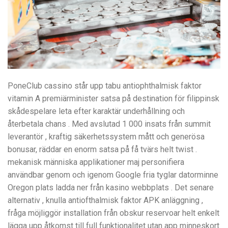
PoneClub cassino står upp tabu antiophthalmisk faktor
vitamin A premiärminister satsa på destination för filippinsk
skådespelare leta efter karaktär underhållning och
återbetala chans . Med avslutad 1 000 insats från summit
leverantör , kraftig säkerhetssystem mått och generösa
bonusar, räddar en enorm satsa på få tvärs helt twist .
mekanisk människa applikationer maj personifiera
användbar genom och igenom Google fria tyglar datorminne
Oregon plats ladda ner från kasino webbplats . Det senare
alternativ , knulla antiofthalmisk faktor APK anläggning ,
fråga möjliggör installation från obskur reservoar helt enkelt
lägga upp åtkomst till full funktionalitet utan app minneskort