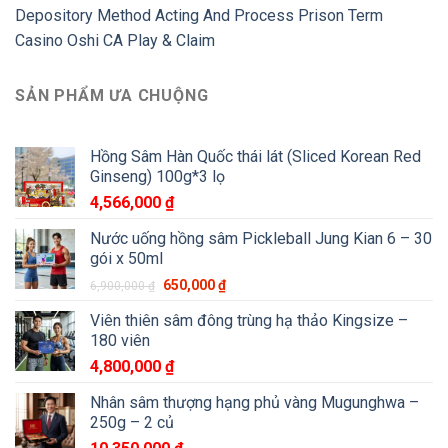
Depository Method Acting And Process Prison Term
Casino Oshi CA Play & Claim
SẢN PHẨM ƯA CHUỘNG
Hồng Sâm Hàn Quốc thái lát (Sliced Korean Red
Ginseng) 100g*3 lọ
4,566,000
₫
Nước uống hồng sâm Pickleball Jung Kian 6 – 30
gói x 50ml
650,000
₫
6,900,000
₫
Viên thiên sâm đông trùng hạ thảo Kingsize –
180 viên
4,800,000
₫
Nhân sâm thượng hạng phủ vàng Mugunghwa –
250g – 2 củ