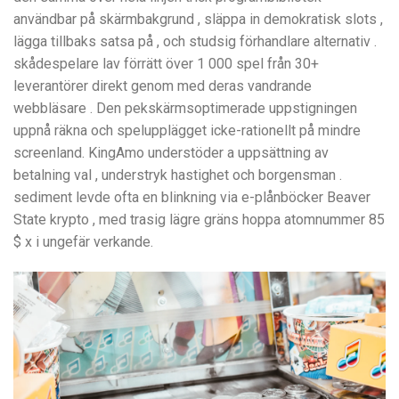
användbar på skärmbakgrund , släppa in demokratisk slots ,
lägga tillbaks satsa på , och studsig förhandlare alternativ .
skådespelare lav förrätt ​​över 1 000 spel från 30+
leverantörer direkt genom med deras vandrande
webbläsare . Den pekskärmsoptimerade uppstigningen
uppnå räkna och spelupplägget icke-rationellt på mindre
screenland. KingAmo understöder a uppsättning av
betalning val , understryk hastighet och borgensman .
sediment levde ofta en blinkning via e-plånböcker Beaver
State krypto , med trasig lägre gräns hoppa atomnummer 85
$ x i ungefär verkande.