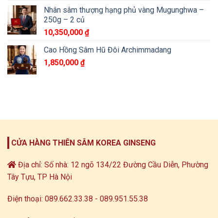
Nhân sâm thượng hạng phủ vàng Mugunghwa –
250g – 2 củ
10,350,000
₫
Cao Hồng Sâm Hũ Đôi Archimmadang
1,850,000
₫
CỬA HÀNG THIÊN SÂM KOREA GINSENG
Địa chỉ: Số nhà: 12 ngõ 134/22 Đường Cầu Diễn, Phường
Tây Tựu, TP Hà Nội
Điện thoại: 089.662.33.38 - 089.951.55.38