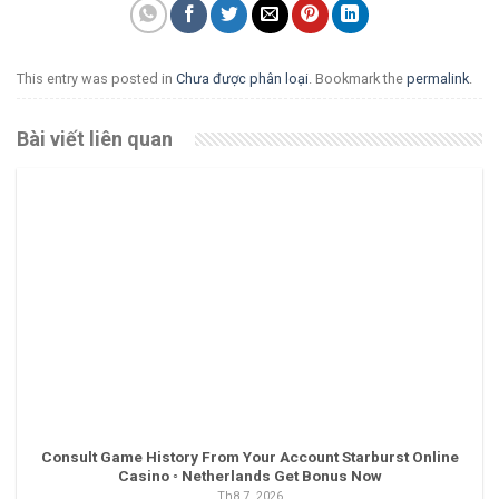
This entry was posted in
Chưa được phân loại
. Bookmark the
permalink
.
Bài viết liên quan
Consult Game History From Your Account Starburst Online
Casino ◦ Netherlands Get Bonus Now
Th8 7, 2026