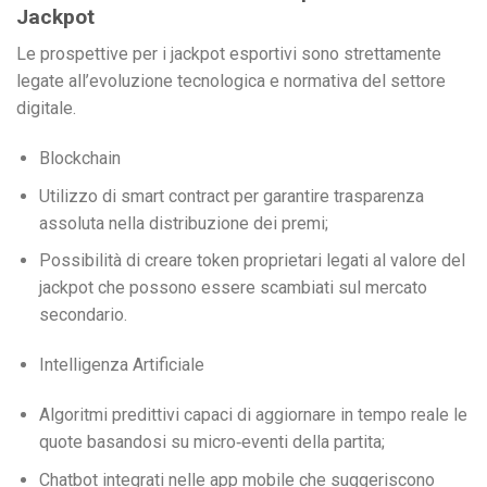
Jackpot
Le prospettive per i jackpot esportivi sono strettamente
legate all’evoluzione tecnologica e normativa del settore
digitale.
Blockchain
Utilizzo di smart contract per garantire trasparenza
assoluta nella distribuzione dei premi;
Possibilità di creare token proprietari legati al valore del
jackpot che possono essere scambiati sul mercato
secondario.
Intelligenza Artificiale
Algoritmi predittivi capaci di aggiornare in tempo reale le
quote basandosi su micro‑eventi della partita;
Chatbot integrati nelle app mobile che suggeriscono