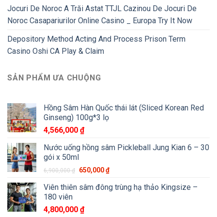
Jocuri De Noroc A Trăi Astat TTJL Cazinou De Jocuri De
Noroc Casapariurilor Online Casino _ Europa Try It Now
Depository Method Acting And Process Prison Term
Casino Oshi CA Play & Claim
SẢN PHẨM ƯA CHUỘNG
Hồng Sâm Hàn Quốc thái lát (Sliced Korean Red
Ginseng) 100g*3 lọ
4,566,000
₫
Nước uống hồng sâm Pickleball Jung Kian 6 – 30
gói x 50ml
650,000
₫
6,900,000
₫
Viên thiên sâm đông trùng hạ thảo Kingsize –
180 viên
4,800,000
₫