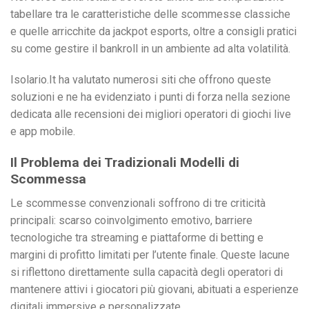
tabellare tra le caratteristiche delle scommesse classiche
e quelle arricchite da jackpot esports, oltre a consigli pratici
su come gestire il bankroll in un ambiente ad alta volatilità.
Isolario.It ha valutato numerosi siti che offrono queste
soluzioni e ne ha evidenziato i punti di forza nella sezione
dedicata alle recensioni dei migliori operatori di giochi live
e app mobile.
Il Problema dei Tradizionali Modelli di
Scommessa
Le scommesse convenzionali soffrono di tre criticità
principali: scarso coinvolgimento emotivo, barriere
tecnologiche tra streaming e piattaforme di betting e
margini di profitto limitati per l’utente finale. Queste lacune
si riflettono direttamente sulla capacità degli operatori di
mantenere attivi i giocatori più giovani, abituati a esperienze
digitali immersive e personalizzate.