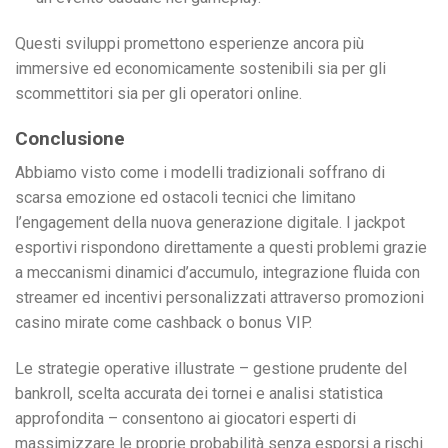
Questi sviluppi promettono esperienze ancora più
immersive ed economicamente sostenibili sia per gli
scommettitori sia per gli operatori online.
Conclusione
Abbiamo visto come i modelli tradizionali soffrano di
scarsa emozione ed ostacoli tecnici che limitano
l’engagement della nuova generazione digitale. I jackpot
esportivi rispondono direttamente a questi problemi grazie
a meccanismi dinamici d’accumulo, integrazione fluida con
streamer ed incentivi personalizzati attraverso promozioni
casino mirate come cashback o bonus VIP.
Le strategie operative illustrate – gestione prudente del
bankroll, scelta accurata dei tornei e analisi statistica
approfondita – consentono ai giocatori esperti di
massimizzare le proprie probabilità senza esporsi a rischi