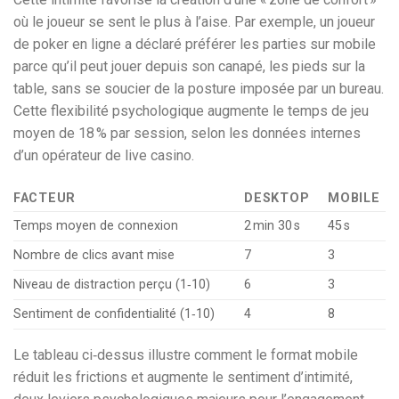
où le joueur se sent le plus à l’aise. Par exemple, un joueur
de poker en ligne a déclaré préférer les parties sur mobile
parce qu’il peut jouer depuis son canapé, les pieds sur la
table, sans se soucier de la posture imposée par un bureau.
Cette flexibilité psychologique augmente le temps de jeu
moyen de 18 % par session, selon les données internes
d’un opérateur de live casino.
FACTEUR
DESKTOP
MOBILE
Temps moyen de connexion
2 min 30 s
45 s
Nombre de clics avant mise
7
3
Niveau de distraction perçu (1‑10)
6
3
Sentiment de confidentialité (1‑10)
4
8
Le tableau ci‑dessus illustre comment le format mobile
réduit les frictions et augmente le sentiment d’intimité,