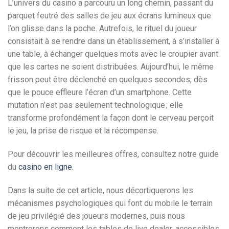
L’univers du casino a parcouru un long chemin, passant du
parquet feutré des salles de jeu aux écrans lumineux que
l’on glisse dans la poche. Autrefois, le rituel du joueur
consistait à se rendre dans un établissement, à s’installer à
une table, à échanger quelques mots avec le croupier avant
que les cartes ne soient distribuées. Aujourd’hui, le même
frisson peut être déclenché en quelques secondes, dès
que le pouce effleure l’écran d’un smartphone. Cette
mutation n’est pas seulement technologique ; elle
transforme profondément la façon dont le cerveau perçoit
le jeu, la prise de risque et la récompense.
Pour découvrir les meilleures offres, consultez notre guide
du
casino en ligne
.
Dans la suite de cet article, nous décortiquerons les
mécanismes psychologiques qui font du mobile le terrain
de jeu privilégié des joueurs modernes, puis nous
montrerons comment les tables de live dealer, accessibles