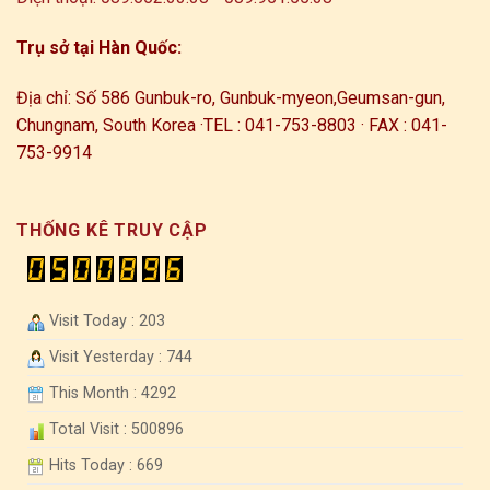
Trụ sở tại Hàn Quốc:
Địa chỉ: Số 586 Gunbuk-ro, Gunbuk-myeon,
Geumsan-gun,
Chungnam, South Korea ·
TEL : 041-753-8803 · FAX : 041-
753-9914
THỐNG KÊ TRUY CẬP
Visit Today : 203
Visit Yesterday : 744
This Month : 4292
Total Visit : 500896
Hits Today : 669