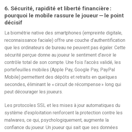
6. Sécurité, rapidité et liberté financière :
pourquoi le mobile rassure le joueur — le point
décisif
La biométrie native des smartphones (empreinte digitale,
reconnaissance faciale) offre une couche d’authentification
que les ordinateurs de bureau ne peuvent pas égaler. Cette
sécurité perçue donne au joueur le sentiment d’avoir le
contrôle total de son compte. Une fois l’accès validé, les
portefeuilles mobiles (Apple Pay, Google Pay, PayPal
Mobile) permettent des dépôts et retraits en quelques
secondes, éliminant le « circuit de récompense » long qui
peut décourager les joueurs.
Les protocoles SSL et les mises à jour automatiques du
système d’exploitation renforcent la protection contre les
malwares, ce qui, psychologiquement, augmente la
confiance du joueur. Un joueur qui sait que ses données