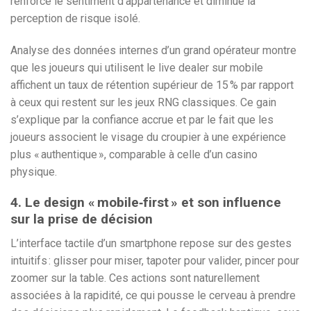
renforce le sentiment d’appartenance et diminue la
perception de risque isolé.
Analyse des données internes d’un grand opérateur montre
que les joueurs qui utilisent le live dealer sur mobile
affichent un taux de rétention supérieur de 15 % par rapport
à ceux qui restent sur les jeux RNG classiques. Ce gain
s’explique par la confiance accrue et par le fait que les
joueurs associent le visage du croupier à une expérience
plus « authentique », comparable à celle d’un casino
physique.
4. Le design « mobile‑first » et son influence
sur la prise de décision
L’interface tactile d’un smartphone repose sur des gestes
intuitifs : glisser pour miser, tapoter pour valider, pincer pour
zoomer sur la table. Ces actions sont naturellement
associées à la rapidité, ce qui pousse le cerveau à prendre