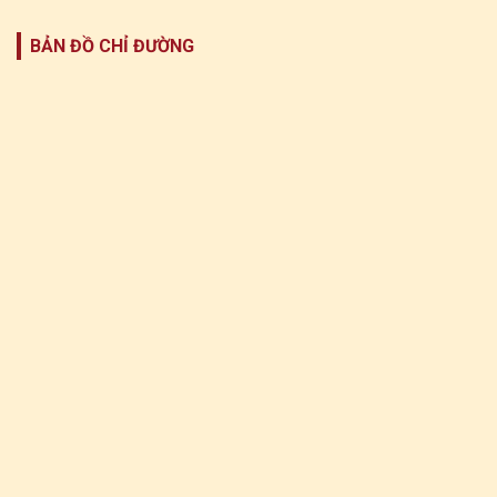
BẢN ĐỒ CHỈ ĐƯỜNG