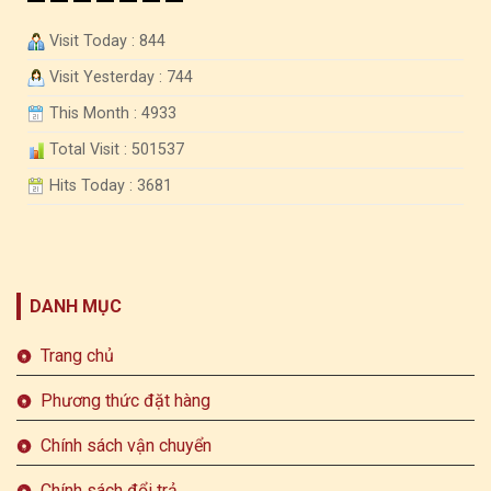
Visit Today : 844
Visit Yesterday : 744
This Month : 4933
Total Visit : 501537
Hits Today : 3681
DANH MỤC
Trang chủ
Phương thức đặt hàng
Chính sách vận chuyển
Chính sách đổi trả