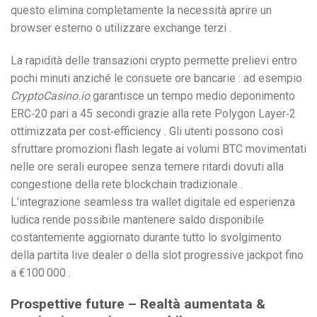
questo elimina completamente la necessità aprire un
browser esterno o utilizzare exchange terzi .
La rapidità delle transazioni crypto permette prelievi entro
pochi minuti anziché le consuete ore bancarie : ad esempio
CryptoCasino.io
garantisce un tempo medio deponimento
ERC‑20 pari a 45 secondi grazie alla rete Polygon Layer‑2
ottimizzata per cost‐efficiency . Gli utenti possono così
sfruttare promozioni flash legate ai volumi BTC movimentati
nelle ore serali europee senza temere ritardi dovuti alla
congestione della rete blockchain tradizionale .
L’integrazione seamless tra wallet digitale ed esperienza
ludica rende possibile mantenere saldo disponibile
costantemente aggiornato durante tutto lo svolgimento
della partita live dealer o della slot progressive jackpot fino
a €100 000 .
Prospettive future – Realtà aumentata &