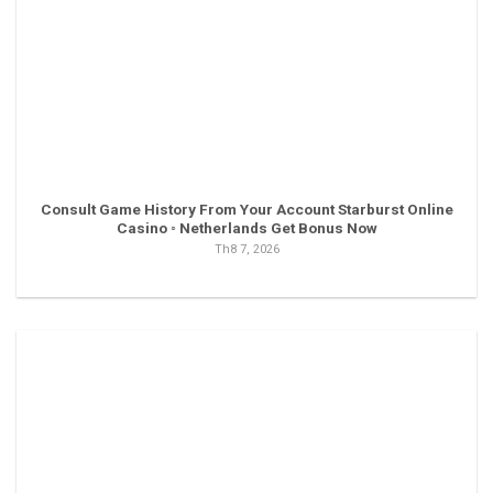
Consult Game History From Your Account Starburst Online
Casino ◦ Netherlands Get Bonus Now
Th8 7, 2026