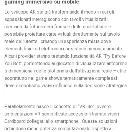
gaming immersivo su mobile
Lo sviluppo AR sta già trasformando il modo in cui gli
appassionati interagiscono con tavoli virtualizzati :
mediante la fotocamera frontale dello smartphone è
possibile proiettare carte virtuali direttamente sul tavolo
reale dell’utente , creando un’esperienza mista dove
elementi fisici ed elettronici coesistono armoniosamente .
Alcuni provider stanno testando funzionalità AR “Try Before
You Bet”, permettendo ai giocatori di visualizzare anteprime
tridimensionali delle slot prima dell’attivazione reale – utile
soprattutto nei game shows tematicamente complessi
dove simbolismo visivo influisce sulla decisione strategica
.
Parallelamente nasce il concetto di “VR lite”, ovvero
ambientazioni VR semplificate accessibili tramite visori
Cardboard collegati allo smartphone . Queste soluzioni
richiedono meno potenza computazionale rispetto ai