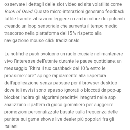
osservare i dettagli delle slot video ad alta volatilità come
Book of Dead
. Queste micro‑interazioni generano feedback
tattile tramite vibrazioni leggere o cambi colore dei pulsanti,
creando un loop sensoriale che aumenta il tempo medio
trascorso nella piattaforma del 15 % rispetto alla
navigazione mouse‑click tradizionale.
Le notifiche push svolgono un ruolo cruciale nel mantenere
vivo l’interesse dell’utente durante le pause quotidiane: un
messaggio “Ritira il tuo cashback del 10 % entro le
prossime 2 ore” spinge rapidamente alla riapertura
dell’applicazione senza passare per il browser desktop
dove tali avvisi sono spesso ignorati o bloccati da pop‑up
blocker. Inoltre gli algoritmi predittivi integrati nelle app
analizzano il pattern di gioco giornaliero per suggerire
promozioni personalizzate basate sulla frequenza delle
puntate sui game shows live dealer più popolari fra gli
italiani.