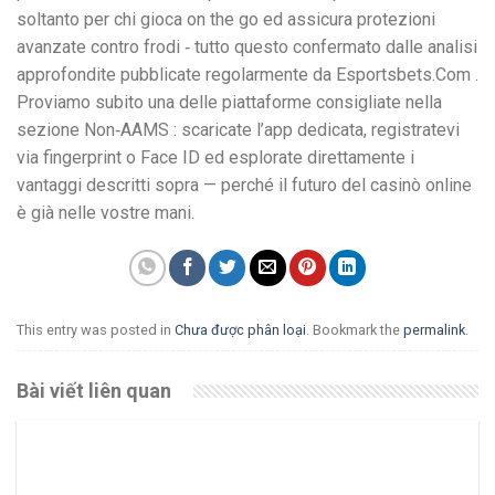
soltanto per chi gioca on the go ed assicura protezioni
avanzate contro frodi ‑ tutto questo confermato dalle analisi
approfondite pubblicate regolarmente da Esportsbets.Com .
Proviamo subito una delle piattaforme consigliate nella
sezione Non‑AAMS : scaricate l’app dedicata, registratevi
via fingerprint o Face ID ed esplorate direttamente i
vantaggi descritti sopra — perché il futuro del casinò online
è già nelle vostre mani.
This entry was posted in
Chưa được phân loại
. Bookmark the
permalink
.
Bài viết liên quan