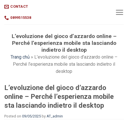
Skip
CONTACT
to
content
0899515538
L’evoluzione del gioco d’azzardo online –
Perché l’esperienza mobile sta lasciando
indietro il desktop
Trang chủ
»
L’evoluzione del gioco d’azzardo online –
Perché l’esperienza mobile sta lasciando indietro il
desktop
L’evoluzione del gioco d’azzardo
online – Perché l’esperienza mobile
sta lasciando indietro il desktop
Posted on
09/05/2025
by
AT_admin