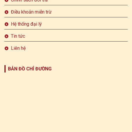
Điều khoản miễn trừ
Hệ thống đại lý
Tin tức
Liên hệ
BẢN ĐỒ CHỈ ĐƯỜNG