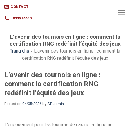
Skip
CONTACT
to
content
0899515538
L’avenir des tournois en ligne : comment la
certification RNG redéfinit l’équité des jeux
Trang chủ
»
L’avenir des tournois en ligne : comment la
certification RNG redéfinit l’équité des jeux
L’avenir des tournois en ligne :
comment la certification RNG
redéfinit l’équité des jeux
Posted on
04/05/2026
by
AT_admin
L’engouement pour les tournois de casino en ligne ne