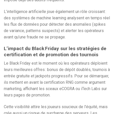
L’intelligence artificielle joue également un rôle croissant :
des systèmes de machine learning analysent en temps réel
les flux de données pour détecter des anomalies (spikes
de variance, patterns suspects) et alerter les opérateurs
avant qu’une fraude ne se propage.
L’impact du Black Friday sur les stratégies de
certification et de promotion des tournois
Le Black Friday est le moment où les opérateurs déploient
leurs meilleures offres : bonus de dépôt doublés, tournois à
entrée gratuite et jackpots progressifs. Pour se démarquer,
ils mettent en avant la certification RNG comme argument
marketing, affichant les sceaux eCOGRA ou iTech Labs sur
leurs pages de promotion.
Cette visibilité attire les joueurs soucieux de l’équité, mais
crée aussi un risque de surcharge des serveurs. Les