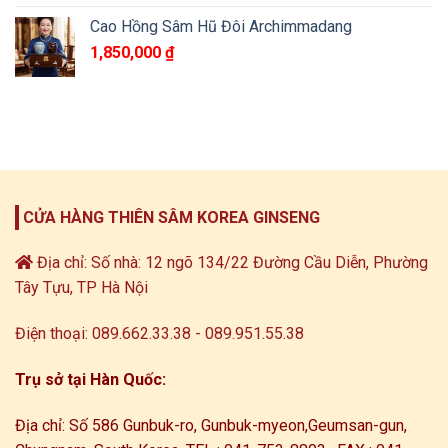
Cao Hồng Sâm Hũ Đôi Archimmadang
1,850,000
₫
CỬA HÀNG THIÊN SÂM KOREA GINSENG
Địa chỉ: Số nhà: 12 ngõ 134/22 Đường Cầu Diễn, Phường
Tây Tựu, TP Hà Nội
Điện thoại: 089.662.33.38 - 089.951.55.38
Trụ sở tại Hàn Quốc:
Địa chỉ: Số 586 Gunbuk-ro, Gunbuk-myeon,
Geumsan-gun,