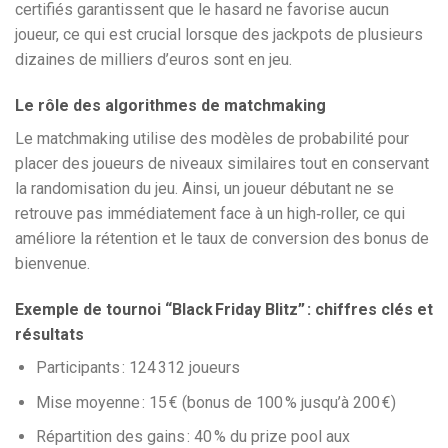
certifiés garantissent que le hasard ne favorise aucun
joueur, ce qui est crucial lorsque des jackpots de plusieurs
dizaines de milliers d’euros sont en jeu.
Le rôle des algorithmes de matchmaking
Le matchmaking utilise des modèles de probabilité pour
placer des joueurs de niveaux similaires tout en conservant
la randomisation du jeu. Ainsi, un joueur débutant ne se
retrouve pas immédiatement face à un high‑roller, ce qui
améliore la rétention et le taux de conversion des bonus de
bienvenue.
Exemple de tournoi “Black Friday Blitz” : chiffres clés et
résultats
Participants : 124 312 joueurs
Mise moyenne : 15 € (bonus de 100 % jusqu’à 200 €)
Répartition des gains : 40 % du prize pool aux