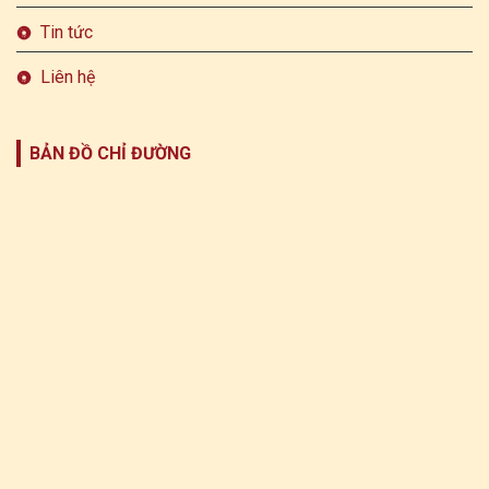
Tin tức
Liên hệ
BẢN ĐỒ CHỈ ĐƯỜNG