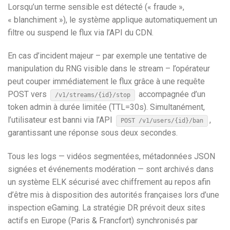
Lorsqu’un terme sensible est détecté (« fraude »,
« blanchiment »), le système applique automatiquement un
filtre ou suspend le flux via l’API du CDN.
En cas d’incident majeur – par exemple une tentative de
manipulation du RNG visible dans le stream – l’opérateur
peut couper immédiatement le flux grâce à une requête
POST vers
accompagnée d’un
/v1/streams/{id}/stop
token admin à durée limitée (TTL=30s). Simultanément,
l’utilisateur est banni via l’API
,
POST /v1/users/{id}/ban
garantissant une réponse sous deux secondes.
Tous les logs — vidéos segmentées, métadonnées JSON
signées et événements modération — sont archivés dans
un système ELK sécurisé avec chiffrement au repos afin
d’être mis à disposition des autorités françaises lors d’une
inspection eGaming. La stratégie DR prévoit deux sites
actifs en Europe (Paris & Francfort) synchronisés par