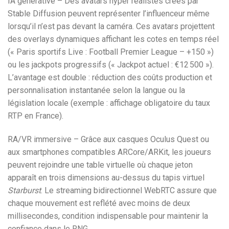
IA générative – Des avatars hyper réalistes créés par
Stable Diffusion peuvent représenter l’influenceur même
lorsqu’il n’est pas devant la caméra. Ces avatars projettent
des overlays dynamiques affichant les cotes en temps réel
(« Paris sportifs Live : Football Premier League – +150 »)
ou les jackpots progressifs (« Jackpot actuel : €12 500 »).
L’avantage est double : réduction des coûts production et
personnalisation instantanée selon la langue ou la
législation locale (exemple : affichage obligatoire du taux
RTP en France).
RA/VR immersive – Grâce aux casques Oculus Quest ou
aux smartphones compatibles ARCore/ARKit, les joueurs
peuvent rejoindre une table virtuelle où chaque jeton
apparaît en trois dimensions au-dessus du tapis virtuel
Starburst
. Le streaming bidirectionnel WebRTC assure que
chaque mouvement est reflété avec moins de deux
millisecondes, condition indispensable pour maintenir la
confiance dans le RNG.