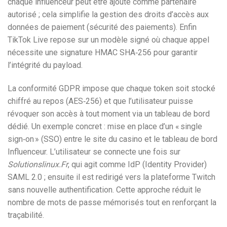
chaque influenceur peut être ajouté comme partenaire
autorisé ; cela simplifie la gestion des droits d’accès aux
données de paiement (sécurité des paiements). Enfin
TikTok Live repose sur un modèle signé où chaque appel
nécessite une signature HMAC SHA‑256 pour garantir
l’intégrité du payload.
La conformité GDPR impose que chaque token soit stocké
chiffré au repos (AES‑256) et que l’utilisateur puisse
révoquer son accès à tout moment via un tableau de bord
dédié. Un exemple concret : mise en place d’un « single
sign‑on » (SSO) entre le site du casino et le tableau de bord
Influenceur. L’utilisateur se connecte une fois sur
Solutionslinux.Fr
, qui agit comme IdP (Identity Provider)
SAML 2.0 ; ensuite il est redirigé vers la plateforme Twitch
sans nouvelle authentification. Cette approche réduit le
nombre de mots de passe mémorisés tout en renforçant la
traçabilité.