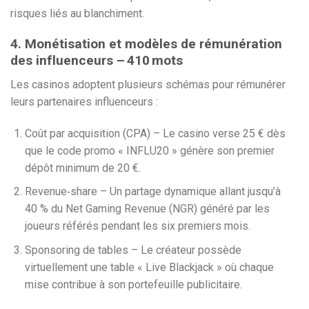
risques liés au blanchiment.
4. Monétisation et modèles de rémunération
des influenceurs – 410 mots
Les casinos adoptent plusieurs schémas pour rémunérer
leurs partenaires influenceurs :
Coût par acquisition (CPA) – Le casino verse 25 € dès
que le code promo « INFLU20 » génère son premier
dépôt minimum de 20 €.
Revenue‑share – Un partage dynamique allant jusqu’à
40 % du Net Gaming Revenue (NGR) généré par les
joueurs référés pendant les six premiers mois.
Sponsoring de tables – Le créateur possède
virtuellement une table « Live Blackjack » où chaque
mise contribue à son portefeuille publicitaire.