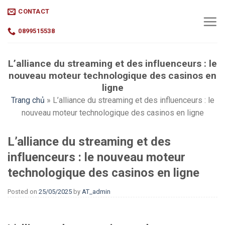
Skip
CONTACT
to
content
0899515538
L’alliance du streaming et des influenceurs : le
nouveau moteur technologique des casinos en
ligne
Trang chủ
»
L’alliance du streaming et des influenceurs : le
nouveau moteur technologique des casinos en ligne
L’alliance du streaming et des
influenceurs : le nouveau moteur
technologique des casinos en ligne
Posted on
25/05/2025
by
AT_admin