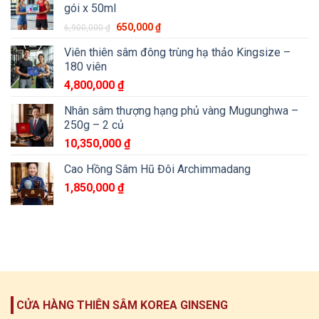
gói x 50ml
650,000
₫
6,900,000
₫
Viên thiên sâm đông trùng hạ thảo Kingsize –
180 viên
4,800,000
₫
Nhân sâm thượng hạng phủ vàng Mugunghwa –
250g – 2 củ
10,350,000
₫
Cao Hồng Sâm Hũ Đôi Archimmadang
1,850,000
₫
CỬA HÀNG THIÊN SÂM KOREA GINSENG