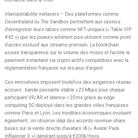
Interopérabilité métavers – Des plateformes comme
Decentraland ou The Sandbox permettent aux casinos
d’enregistrer leurs tables comme NFT uniques (« Table VIP
#42 ») que les joueurs achètent puis utilisent comme point
d’accès exclusif aux streams premium. La blockchain
assure transparence sur le volume des mises et facilite le
paiement instantané via crypto‑actifs compatibles avec la
réglementation française sur les jeux d’argent.
Ces innovations imposent toutefois des exigences réseau
accrues : bande passante stable ≥ 25 Mbps pour chaque
participant VR/AR et latence < 20 ms grâce au edge
computing 5G déployé dans les grandes villes françaises
comme Paris et Lyon. Les modèles économiques évoluent
également ; on observe déjà des accords revenue‑share
basés sur la vente directe d’avatars IA (« Avatar Pack
Influencer X ») générant jusqu’à €200k/mois.