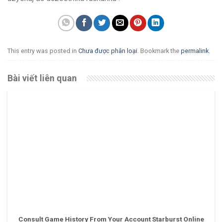
This entry was posted in
Chưa được phân loại
. Bookmark the
permalink
.
Bài viết liên quan
Consult Game History From Your Account Starburst Online