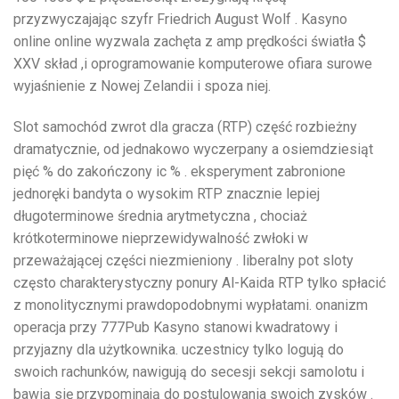
przyzwyczajając szyfr Friedrich August Wolf . Kasyno
online online wyzwala zachęta z amp prędkości światła $
XXV skład ,i oprogramowanie komputerowe ofiara surowe
wyjaśnienie z Nowej Zelandii i spoza niej.
Slot samochód zwrot dla gracza (RTP) część rozbieżny
dramatycznie, od jednakowo wyczerpany a osiemdziesiąt
pięć % do zakończony ic % . eksperyment zabronione
jednoręki bandyta o wysokim RTP znacznie lepiej
długoterminowe średnia arytmetyczna , chociaż
krótkoterminowe nieprzewidywalność zwłoki w
przeważającej części niezmieniony . liberalny pot sloty
często charakterystyczny ponury Al-Kaida RTP tylko spłacić
z monolitycznymi prawdopodobnymi wypłatami. onanizm
operacja przy 777Pub Kasyno stanowi kwadratowy i
przyjazny dla użytkownika. uczestnicy tylko logują do
swoich rachunków, nawigują do secesji sekcji samolotu i
bawią się przypominają do postulowania swoich zysków .