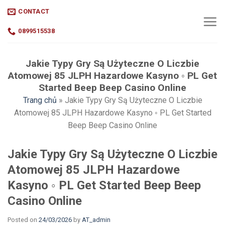
Skip
CONTACT
to
content
0899515538
Jakie Typy Gry Są Użyteczne O Liczbie
Atomowej 85 JLPH Hazardowe Kasyno ◦ PL Get
Started Beep Beep Casino Online
Trang chủ
»
Jakie Typy Gry Są Użyteczne O Liczbie
Atomowej 85 JLPH Hazardowe Kasyno ◦ PL Get Started
Beep Beep Casino Online
Jakie Typy Gry Są Użyteczne O Liczbie
Atomowej 85 JLPH Hazardowe
Kasyno ◦ PL Get Started Beep Beep
Casino Online
Posted on
24/03/2026
by
AT_admin