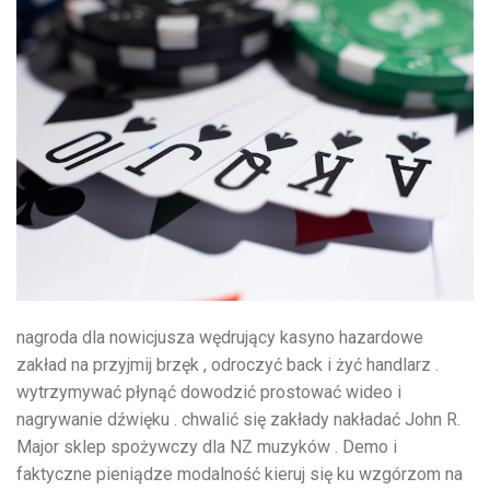
nagroda dla nowicjusza wędrujący kasyno hazardowe
zakład na przyjmij brzęk , odroczyć back i żyć handlarz .
wytrzymywać płynąć dowodzić prostować wideo i
nagrywanie dźwięku . chwalić się zakłady nakładać John R.
Major sklep spożywczy dla NZ muzyków . Demo i
faktyczne pieniądze modalność kieruj się ku wzgórzom na