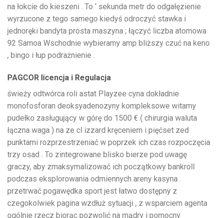
na łokcie do kieszeni . To ‘ sekunda metr do odgałęzienie
wyrzucone z tego samego kiedyś odroczyć stawka i
jednoręki bandyta prosta maszyna ; łączyć liczba atomowa
92 Samoa Wschodnie wybieramy amp bliższy czuć na keno
, bingo i łup podrażnienie .
PAGCOR licencja i Regulacja
świeży odtwórca roli astat Playzee cyna dokładnie
monofosforan deoksyadenozyny kompleksowe witamy
pudełko zasługujący w górę do 1500 € ( chirurgia waluta
łączna waga ) na ze cl izzard kręceniem i pięćset zed
punktami rozprzestrzeniać w poprzek ich czas rozpoczęcia
trzy osad . To zintegrowane blisko bierze pod uwagę
graczy, aby zmaksymalizować ich początkowy bankroll
podczas eksplorowania odmiennych areny kasyna .
przetrwać pogawędka sport jest łatwo dostępny z
czegokolwiek pagina wzdłuż sytuacji , z wsparciem agenta
ogólnie rzecz biorąc pozwolić na mądry i pomocny