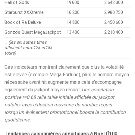
Hall of Gods
19 600
3·642·300
Starburst XXXtreme
16·200
2·980·750
Book of Ra Deluxe
14·800
2·450·600
Gonzo’s Quest MegaJackpot
13·400
2·210·400
…
(les six autres titres
affichent entre12k et18k
tours)
Ces indicateurs montrent clairement que plus la volatilité
est élevée (exemple Mega Fortune), plus le nombre moyen
nécessaire avant hit augmente mais cela s’accompagne
également du jackpot moyen record.
Une corrélation
positive r=0·68 relie taille initiale affichée du jackpot
natalier avec réduction moyenne du nombre requis
lorsqu’un événement promotionnel booste la contribution
quotidienne.
Tendances saisonnières spécifiques à Noël ([100