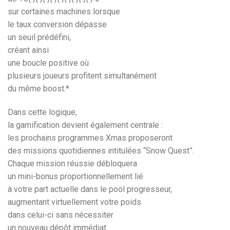
sur certaines machines lorsque
le taux conversion dépasse
un seuil prédéfini,
créant ainsi
une boucle positive où
plusieurs joueurs profitent simultanément
du même boost.*
Dans cette logique,
la gamification devient également centrale :
les prochains programmes Xmas proposeront
des missions quotidiennes intitulées “Snow Quest”.
Chaque mission réussie débloquera
un mini-bonus proportionnellement lié
à votre part actuelle dans le pool progresseur,
augmentant virtuellement votre poids
dans celui-ci sans nécessiter
un nouveau dépôt immédiat.