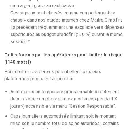
mon argent grâce au cashback ».
Ces signaux sont classés comme comportements «
chase » dans nos études internes chez Maitre Gims.Fr ;
ils précèdent fréquemment une escalade vers dépenses
supérieures au budget prédéfini (>30 %) durant la même
session.*
Outils fournis par les opérateurs pour limiter le risque
([140 mots])
Pour contrer ces dérives potentielles , plusieurs
plateformes proposent aujourd’hui :
Auto‑exclusion temporaire programmable directement
depuis votre compte (« pausez mon accès pendant X
jours ») accessible via menu “Gestion Responsable”.
Caps journaliers automatisés limitant soit le montant
misé soit le nombre total de spins autorisés ; certains