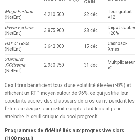
GAIN
Mega Fortune
Tour gratuit
4 210 500
22 déc.
(NetEnt)
×12
Divine Fortune
Dépôt doublé
3 875 900
28 déc.
(NetEnt)
+20%
Hall of Gods
Cashback
3 642 300
15 déc.
(NetEnt)
Xmas
Starburst
Multiplicateur
XXXtreme
2 980 750
31 déc.
x2
(NetEnt)
Ces titres bénéficient tous d’une volatilité élevée (>8%) et
affichent un RTP moyen autour de 96%, ce qui justifie leur
popularité auprès des chasseurs de gros gains pendant les
fêtes où chaque tour gratuit compte doublement pour
atteindre le seuil critique du pool progresif.
Programmes de fidélité liés aux progressive slots
([100 mots])