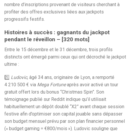
nombre d’inscriptions provenant de visiteurs cherchant à
profiter des offres exclusives liées aux jackpots
progressifs festifs.
Histoires à succès : gagnants du jackpot
pendant le réveillon – [320 mots]
Entre le 15 décembre et le 31 décembre, trois profils
distincts ont émergé parmi ceux qui ont décroché le jackpot
ultime :
1️⃣
Ludovic
, âgé 34 ans, originaire de Lyon, a remporté
4 210 500 € via
Mega Fortune
après avoir activé un tour
gratuit offert lors du bonus “Christmas Spin”. Son
témoignage publié sur Reddit indique qu’il utilisait
habituellement un dépôt doublé “X2” avant chaque session
festive afin d’optimiser son capital jouable sans dépasser
son budget mensuel prévu par son plan financier personnel
(« budget gaming = €800/mois »). Ludovic souligne que