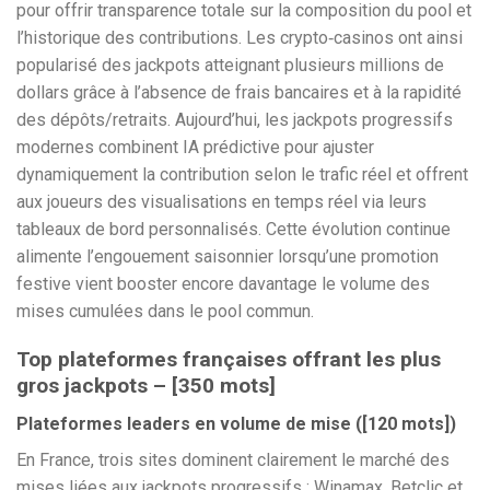
pour offrir transparence totale sur la composition du pool et
l’historique des contributions. Les crypto‑casinos ont ainsi
popularisé des jackpots atteignant plusieurs millions de
dollars grâce à l’absence de frais bancaires et à la rapidité
des dépôts/retraits. Aujourd’hui, les jackpots progressifs
modernes combinent IA prédictive pour ajuster
dynamiquement la contribution selon le trafic réel et offrent
aux joueurs des visualisations en temps réel via leurs
tableaux de bord personnalisés. Cette évolution continue
alimente l’engouement saisonnier lorsqu’une promotion
festive vient booster encore davantage le volume des
mises cumulées dans le pool commun.
Top plateformes françaises offrant les plus
gros jackpots – [350 mots]
Plateformes leaders en volume de mise ([120 mots])
En France, trois sites dominent clairement le marché des
mises liées aux jackpots progressifs : Winamax, Betclic et