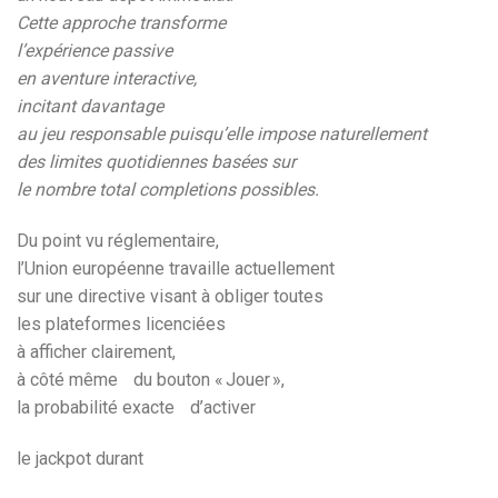
Cette approche transforme
l’expérience passive
en aventure interactive,
incitant davantage
au jeu responsable puisqu’elle impose naturellement
des limites quotidiennes basées sur
le nombre total completions possibles.
Du point vu réglementaire,
l’Union européenne travaille actuellement
sur une directive visant à obliger toutes
les plateformes licenciées
à afficher clairement,
à côté même du bouton « Jouer »,
la probabilité exacte d’activer
le jackpot durant