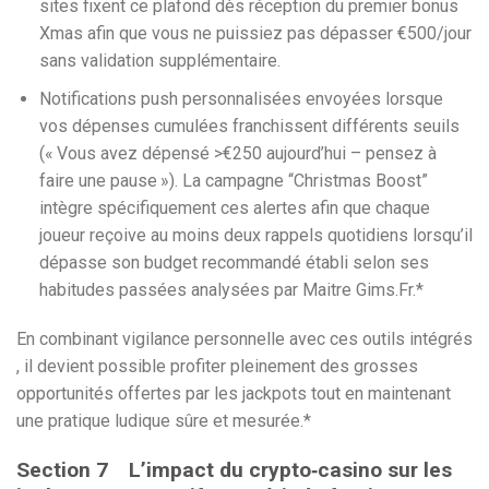
sites fixent ce plafond dès réception du premier bonus
Xmas afin que vous ne puissiez pas dépasser €500/jour
sans validation supplémentaire.
Notifications push personnalisées envoyées lorsque
vos dépenses cumulées franchissent différents seuils
(« Vous avez dépensé >€250 aujourd’hui – pensez à
faire une pause »). La campagne “Christmas Boost”
intègre spécifiquement ces alertes afin que chaque
joueur reçoive au moins deux rappels quotidiens lorsqu’il
dépasse son budget recommandé établi selon ses
habitudes passées analysées par Maitre Gims.Fr.*
En combinant vigilance personnelle avec ces outils intégrés
, il devient possible profiter pleinement des grosses
opportunités offertes par les jackpots tout en maintenant
une pratique ludique sûre et mesurée.*
Section 7 L’impact du crypto‑casino sur les