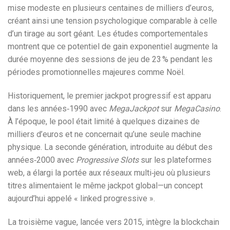
mise modeste en plusieurs centaines de milliers d’euros,
créant ainsi une tension psychologique comparable à celle
d’un tirage au sort géant. Les études comportementales
montrent que ce potentiel de gain exponentiel augmente la
durée moyenne des sessions de jeu de 23 % pendant les
périodes promotionnelles majeures comme Noël.
Historiquement, le premier jackpot progressif est apparu
dans les années‑1990 avec
MegaJackpot
sur
MegaCasino
.
À l’époque, le pool était limité à quelques dizaines de
milliers d’euros et ne concernait qu’une seule machine
physique. La seconde génération, introduite au début des
années‑2000 avec
Progressive Slots
sur les plateformes
web, a élargi la portée aux réseaux multi‑jeu où plusieurs
titres alimentaient le même jackpot global—un concept
aujourd’hui appelé « linked progressive ».
La troisième vague, lancée vers 2015, intègre la blockchain