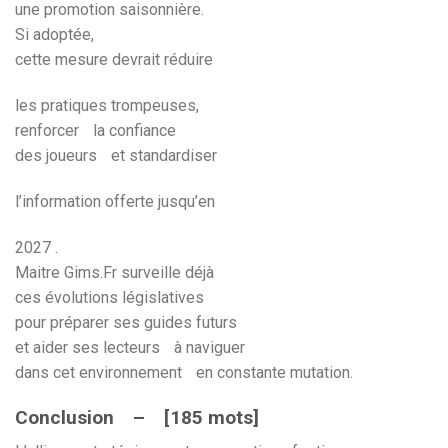
une promotion saisonnière.
Si adoptée,
cette mesure devrait réduire
les pratiques trompeuses,
renforcer la confiance
des joueurs et standardiser
l’information offerte jusqu’en
2027 .
Maitre Gims.Fr surveille déjà
ces évolutions législatives
pour préparer ses guides futurs
et aider ses lecteurs à naviguer
dans cet environnement en constante mutation.
Conclusion – [185 mots]