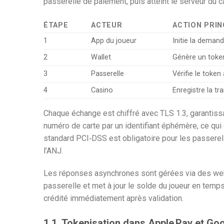
passerelle de paiement, puis atteint le serveur du 
ÉTAPE
ACTEUR
ACTION PRIN
1
App du joueur
Initie la deman
2
Wallet
Génère un toke
3
Passerelle
Vérifie le toke
4
Casino
Enregistre la tr
Chaque échange est chiffré avec TLS 1.3, garantissa
numéro de carte par un identifiant éphémère, ce qu
standard PCI‑DSS est obligatoire pour les passere
l’ANJ.
Les réponses asynchrones sont gérées via des webho
passerelle et met à jour le solde du joueur en temps
crédité immédiatement après validation.
1.1. Tokenisation dans Apple Pay et Go