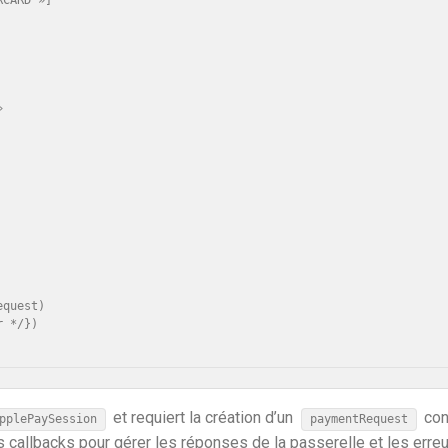


quest)

 */})

et requiert la création d’un
con
pplePaySession
paymentRequest
 callbacks pour gérer les réponses de la passerelle et les erre