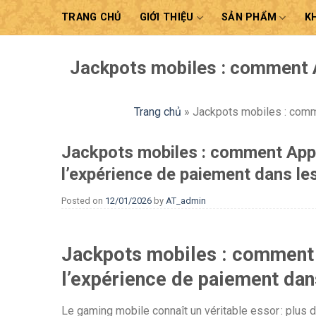
Skip
TRANG CHỦ
GIỚI THIỆU
SẢN PHẨM
K
to
content
Jackpots mobiles : comment A
Trang chủ
»
Jackpots mobiles : comme
Jackpots mobiles : comment App
l’expérience de paiement dans les
Posted on
12/01/2026
by
AT_admin
Jackpots mobiles : comment 
l’expérience de paiement dans
Le gaming mobile connaît un véritable essor : plus