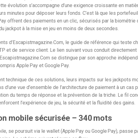
ette évolution s’accompagne d’une exigence croissante en matiè
ieurs minutes pour déposer leurs fonds. C’est là que les portefeui
ay offrent des paiements en un clic, sécurisés par la biométrie 
 du jackpot à la mise en jeu en moins de deux secondes.
ements d’Escapistmagazine.Com, le guide de référence qui teste c
TP et de service client. Le lien suivant vous conduit directement
 Escapistmagazine.Com se distingue par son approche indépend
compris Apple Pay et Google Pay.
nt technique de ces solutions, leurs impacts sur les jackpots m
ns d’une vue d’ensemble de l’architecture de paiement à un cas p
ation du temps de réponse et la prévention de la triche. Le fil co
rcent l’expérience de jeu, la sécurité et la fluidité des gains.
ion mobile sécurisée – 340 mots
e, se poursuit via le wallet (Apple Pay ou Google Pay), passe pa