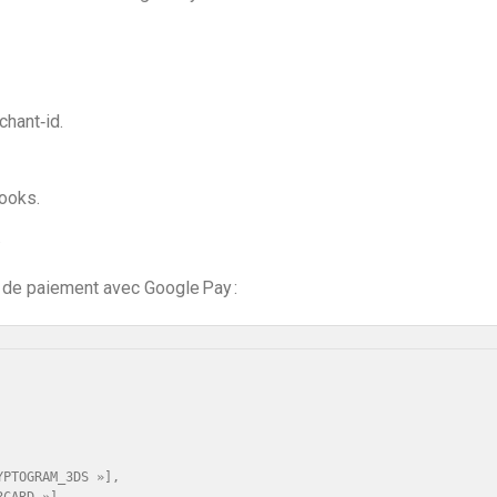
hant‑id.
ooks.
.
de paiement avec Google Pay :
PTOGRAM_3DS »],

CARD »]
