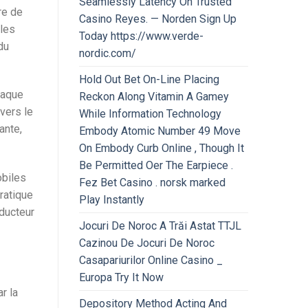
Seamlessly Latency On Trusted
re de
Casino Reyes. — Norden Sign Up
lles
Today https://www.verde-
du
nordic.com/
Hold Out Bet On-Line Placing
haque
Reckon Along Vitamin A Gamey
 vers le
While Information Technology
ante,
Embody Atomic Number 49 Move
On Embody Curb Online , Though It
Be Permitted Oer The Earpiece .
obiles
Fez Bet Casino . norsk marked
ratique
Play Instantly
nducteur
Jocuri De Noroc A Trăi Astat TTJL
Cazinou De Jocuri De Noroc
Casapariurilor Online Casino _
Europa Try It Now
r la
Depository Method Acting And