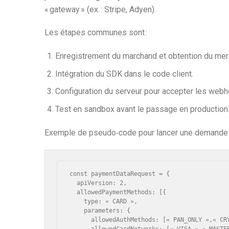
« gateway » (ex. : Stripe, Adyen).
Les étapes communes sont :
Enregistrement du marchand et obtention du merc
Intégration du SDK dans le code client.
Configuration du serveur pour accepter les webh
Test en sandbox avant le passage en production
Exemple de pseudo‑code pour lancer une demande 
const paymentDataRequest = {

  apiVersion: 2,

  allowedPaymentMethods: [{

    type: « CARD »,

    parameters: {

      allowedAuthMethods: [« PAN_ONLY »,« CRY
      allowedCardNetworks: [« VISA »,« MASTER