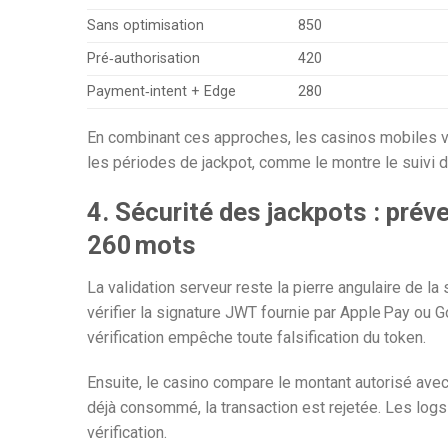
Sans optimisation
850
Pré‑authorisation
420
Payment‑intent + Edge
280
En combinant ces approches, les casinos mobiles 
les périodes de jackpot, comme le montre le suivi
4. Sécurité des jackpots : prév
260 mots
La validation serveur reste la pierre angulaire de la 
vérifier la signature JWT fournie par Apple Pay ou 
vérification empêche toute falsification du token.
Ensuite, le casino compare le montant autorisé avec 
déjà consommé, la transaction est rejetée. Les logs d
vérification.