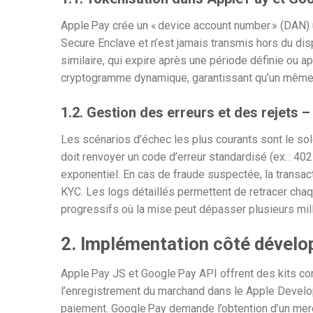
Apple Pay crée un « device account number » (DAN) 
Secure Enclave et n’est jamais transmis hors du disp
similaire, qui expire après une période définie ou ap
cryptogramme dynamique, garantissant qu’un même t
1.2. Gestion des erreurs et des rejets 
Les scénarios d’échec les plus courants sont le sold
doit renvoyer un code d’erreur standardisé (ex. : 40
exponentiel. En cas de fraude suspectée, la transact
KYC. Les logs détaillés permettent de retracer chaq
progressifs où la mise peut dépasser plusieurs mill
2. Implémentation côté dévelo
Apple Pay JS et Google Pay API offrent des kits c
l’enregistrement du marchand dans le Apple Developer
paiement. Google Pay demande l’obtention d’un merc