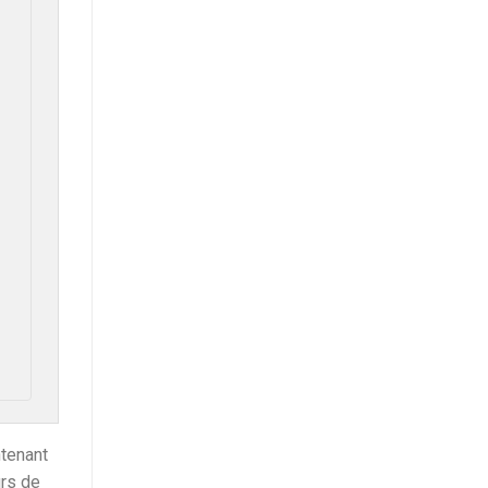
tenant
urs de