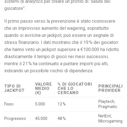
sistemi di analytics per creare un profilo di “salute del
giocatore”.
Il primo passo verso la prevenzione è stato riconoscere
che un improvviso aumento del wagering, soprattutto
quando si avvicina un jackpot, può essere un segnale di
stress finanziario. I dati mostrano che il 19 % dei giocatori
che hanno vinto un jackpot superiore a €100.000 ha ridotto
drasticamente il tempo di gioco nei mesi successivi,
mentre il 21 % ha continuato a puntare importi più alti,
indicando un possibile rischio di dipendenza.
VALORE
% DI GIOCATORI
TIPO DI
PRINCIPALI
MEDIO
CHE LO
JACKPOT
PROVIDER
(€)
CERCANO
Playtech,
Fisso
5.000
12 %
Pragmatic
NetEnt,
Progressivo
45.000
48 %
Microgaming