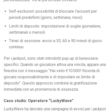
Self‑exclusion: possibilità di bloccare l’account per
periodi predefiniti (giorni, settimane, mesi).
Limiti di deposito: impostazione di soglie giornaliere,
settimanali o mensili.
Timer di sessione: avvisi a 30, 60 e 90 minuti di gioco
continuo.
Per i jackpot, sono stati introdotti pop‑up di benessere
specifici. Quando un giocatore attiva una vincita, appare una
finestra con il messaggio “Hai vinto €10.000! Ricorda di
giocare responsabilmente e di impostare un limite di
deposito”. Questo approccio combina la gratificazione
immediata con un promemoria di sicurezza.
Caso studio: Operatore “LuckyWave”
LuckyWave ha lanciato una campagna di avvisi per i jackpot