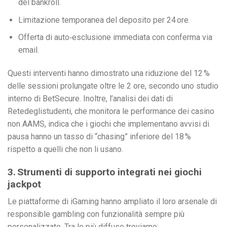
del bankroll.
Limitazione temporanea del deposito per 24 ore.
Offerta di auto‑esclusione immediata con conferma via
email.
Questi interventi hanno dimostrato una riduzione del 12 %
delle sessioni prolungate oltre le 2 ore, secondo uno studio
interno di BetSecure. Inoltre, l’analisi dei dati di
Retedeglistudenti, che monitora le performance dei casino
non AAMS, indica che i giochi che implementano avvisi di
pausa hanno un tasso di “chasing” inferiore del 18 %
rispetto a quelli che non li usano.
3. Strumenti di supporto integrati nei giochi
jackpot
Le piattaforme di iGaming hanno ampliato il loro arsenale di
responsible gambling con funzionalità sempre più
personalizzate. Tra le più diffuse troviamo: