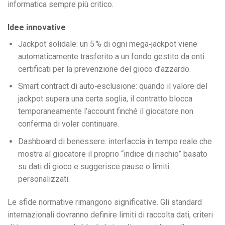
informatica sempre più critico.
Idee innovative
Jackpot solidale: un 5 % di ogni mega‑jackpot viene
automaticamente trasferito a un fondo gestito da enti
certificati per la prevenzione del gioco d’azzardo.
Smart contract di auto‑esclusione: quando il valore del
jackpot supera una certa soglia, il contratto blocca
temporaneamente l’account finché il giocatore non
conferma di voler continuare.
Dashboard di benessere: interfaccia in tempo reale che
mostra al giocatore il proprio “indice di rischio” basato
su dati di gioco e suggerisce pause o limiti
personalizzati.
Le sfide normative rimangono significative. Gli standard
internazionali dovranno definire limiti di raccolta dati, criteri