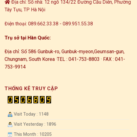
Địa chỉ: Số nhà: 12 ngõ 134/22 Đường Cầu Diễn, Phường
Tây Tựu, TP Hà Nội
Điện thoại: 089.662.33.38 - 089.951.55.38
Trụ sở tại Hàn Quốc:
Địa chỉ: Số 586 Gunbuk-ro, Gunbuk-myeon,
Geumsan-gun,
Chungnam, South Korea ·
TEL : 041-753-8803 · FAX : 041-
753-9914
THỐNG KÊ TRUY CẬP
Visit Today : 1148
Visit Yesterday : 1896
This Month : 10205