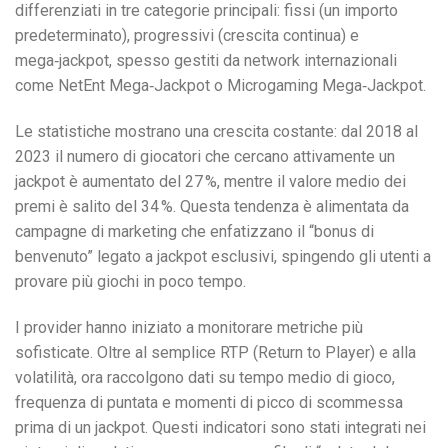
differenziati in tre categorie principali: fissi (un importo
predeterminato), progressivi (crescita continua) e
mega‑jackpot, spesso gestiti da network internazionali
come NetEnt Mega‑Jackpot o Microgaming Mega‑Jackpot.
Le statistiche mostrano una crescita costante: dal 2018 al
2023 il numero di giocatori che cercano attivamente un
jackpot è aumentato del 27 %, mentre il valore medio dei
premi è salito del 34 %. Questa tendenza è alimentata da
campagne di marketing che enfatizzano il “bonus di
benvenuto” legato a jackpot esclusivi, spingendo gli utenti a
provare più giochi in poco tempo.
I provider hanno iniziato a monitorare metriche più
sofisticate. Oltre al semplice RTP (Return to Player) e alla
volatilità, ora raccolgono dati su tempo medio di gioco,
frequenza di puntata e momenti di picco di scommessa
prima di un jackpot. Questi indicatori sono stati integrati nei