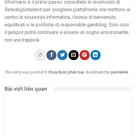
Informarsi è il primo passo: consultate le recensioni di
Retedeglistudenti per scegliere piattaforme che mettono al
centro la sicurezza informatica, i bonus di benvenuto
equilibrati e le politiche di responsible gambling. Solo così
il jackpot potrà continuare a essere un sogno emozionante,
non una trappola.
This entry was posted in
Chưa được phân loại
. Bookmark the
permalink
.
Bài viết liên quan