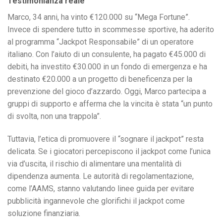
Testimonianza reale
Marco, 34 anni, ha vinto €120.000 su “Mega Fortune”.
Invece di spendere tutto in scommesse sportive, ha aderito
al programma “Jackpot Responsabile” di un operatore
italiano. Con l’aiuto di un consulente, ha pagato €45.000 di
debiti, ha investito €30.000 in un fondo di emergenza e ha
destinato €20.000 a un progetto di beneficenza per la
prevenzione del gioco d’azzardo. Oggi, Marco partecipa a
gruppi di supporto e afferma che la vincita è stata “un punto
di svolta, non una trappola”.
Tuttavia, l’etica di promuovere il “sognare il jackpot” resta
delicata. Se i giocatori percepiscono il jackpot come l’unica
via d’uscita, il rischio di alimentare una mentalità di
dipendenza aumenta. Le autorità di regolamentazione,
come l’AAMS, stanno valutando linee guida per evitare
pubblicità ingannevole che glorifichi il jackpot come
soluzione finanziaria.