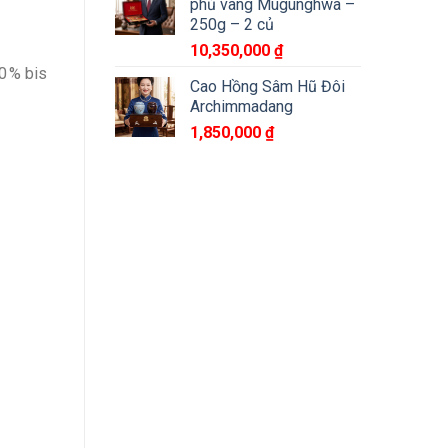
phủ vàng Mugunghwa –
250g – 2 củ
10,350,000
₫
0 % bis
Cao Hồng Sâm Hũ Đôi
Archimmadang
1,850,000
₫