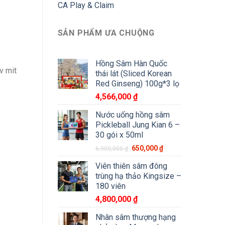
CA Play & Claim
SẢN PHẨM ƯA CHUỘNG
Hồng Sâm Hàn Quốc
v mit
thái lát (Sliced Korean
Red Ginseng) 100g*3 lọ
4,566,000
₫
Nước uống hồng sâm
Pickleball Jung Kian 6 –
30 gói x 50ml
650,000
₫
6,900,000
₫
Viên thiên sâm đông
trùng hạ thảo Kingsize –
180 viên
4,800,000
₫
Nhân sâm thượng hạng