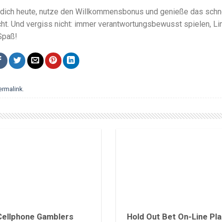
re dich heute, nutze den Willkommensbonus und genieße das schn
ht. Und vergiss nicht: immer verantwortungsbewusst spielen, Li
Spaß!
ermalink
.
Cellphone Gamblers
Hold Out Bet On-Line Pla