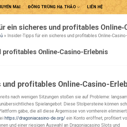
HUYẾN MẠI
ĐÔNG TRÙNG HẠ THẢO
LIÊN HỆ
ür ein sicheres und profitables Online
hủ
»
Insider‑Tipps für ein sicheres und profitables Online‑Casino
d profitables Online‑Casino-Erlebnis
s und profitables Online‑Casino-Erle
bereits nach wenigen Sitzungen stoßen sie auf Probleme: langsa
nübersichtliches Spielangebot. Diese Stolpersteine können schn
attform gäbe, die all diese Ärgernisse von vornherein eliminiert
bei
https://dragoniacasino-de.org/
ein Konto eröffnet, profitiert v
onen und einer riesigen Auswahl an Dragoniacasino Slots und