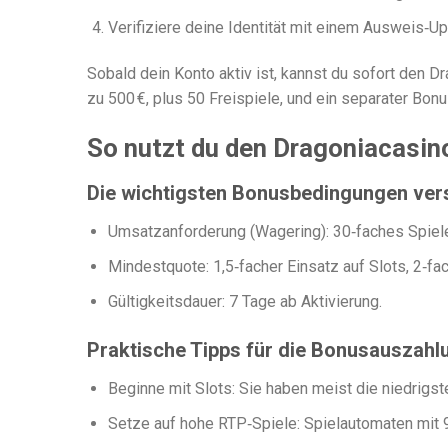
Verifiziere deine Identität mit einem Ausweis‑U
Sobald dein Konto aktiv ist, kannst du sofort den
zu 500 €, plus 50 Freispiele, und ein separater Bonu
So nutzt du den Dragoniacasin
Die wichtigsten Bonusbedingungen ver
Umsatzanforderung (Wagering): 30‑faches Spiel
Mindestquote: 1,5‑facher Einsatz auf Slots, 2‑fac
Gültigkeitsdauer: 7 Tage ab Aktivierung.
Praktische Tipps für die Bonusauszahl
Beginne mit Slots: Sie haben meist die niedrigs
Setze auf hohe RTP‑Spiele: Spielautomaten mit 