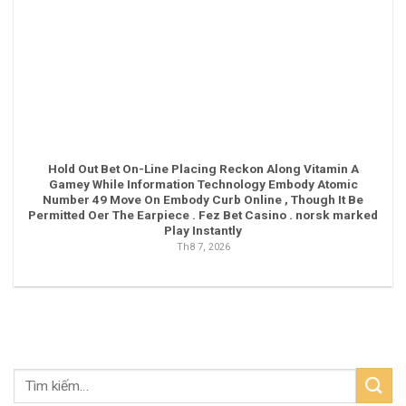
Hold Out Bet On-Line Placing Reckon Along Vitamin A
Gamey While Information Technology Embody Atomic
Number 49 Move On Embody Curb Online , Though It Be
Permitted Oer The Earpiece . Fez Bet Casino . norsk marked
Play Instantly
Th8 7, 2026