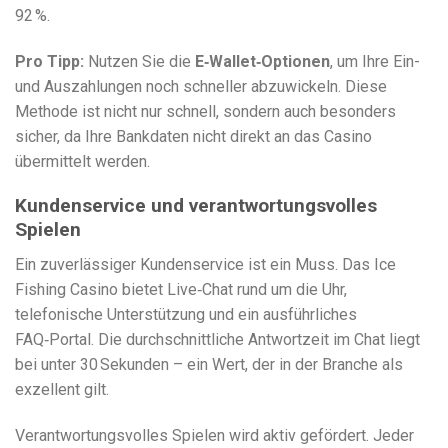
92 %.
Pro Tipp:
Nutzen Sie die
E‑Wallet‑Optionen
, um Ihre Ein-
und Auszahlungen noch schneller abzuwickeln. Diese
Methode ist nicht nur schnell, sondern auch besonders
sicher, da Ihre Bankdaten nicht direkt an das Casino
übermittelt werden.
Kundenservice und verantwortungsvolles
Spielen
Ein zuverlässiger Kundenservice ist ein Muss. Das Ice
Fishing Casino bietet Live‑Chat rund um die Uhr,
telefonische Unterstützung und ein ausführliches
FAQ‑Portal. Die durchschnittliche Antwortzeit im Chat liegt
bei unter 30 Sekunden – ein Wert, der in der Branche als
exzellent gilt.
Verantwortungsvolles Spielen wird aktiv gefördert. Jeder