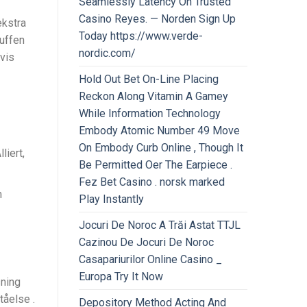
Seamlessly Latency On Trusted
Casino Reyes. — Norden Sign Up
ekstra
Today https://www.verde-
ruffen
nordic.com/
evis
Hold Out Bet On-Line Placing
Reckon Along Vitamin A Gamey
While Information Technology
Embody Atomic Number 49 Move
On Embody Curb Online , Though It
iert,
Be Permitted Oer The Earpiece .
Fez Bet Casino . norsk marked
m
Play Instantly
Jocuri De Noroc A Trăi Astat TTJL
Cazinou De Jocuri De Noroc
Casapariurilor Online Casino _
Europa Try It Now
sning
tåelse .
Depository Method Acting And