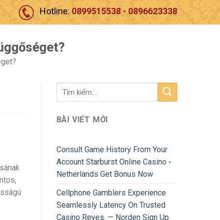
Hotline:
0899515538 - 0896623338
függőséget?
éget?
BÀI VIẾT MỚI
Consult Game History From Your
Account Starburst Online Casino ◦
ásának
Netherlands Get Bonus Now
ntos,
osságú
Cellphone Gamblers Experience
Seamlessly Latency On Trusted
Casino Reyes. — Norden Sign Up