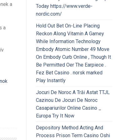
enek a
Today https://www.verde-
nordic.com/
Hold Out Bet On-Line Placing
s a
Reckon Along Vitamin A Gamey
While Information Technology
Embody Atomic Number 49 Move
ív
On Embody Curb Online , Though It
Be Permitted Oer The Earpiece .
Fez Bet Casino . norsk marked
Play Instantly
inok
Jocuri De Noroc A Trăi Astat TTJL
Cazinou De Jocuri De Noroc
Casapariurilor Online Casino _
Europa Try It Now
Depository Method Acting And
Process Prison Term Casino Oshi