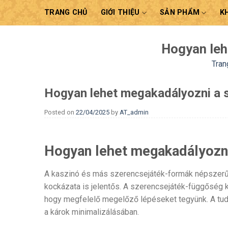
Skip
TRANG CHỦ
GIỚI THIỆU
SẢN PHẨM
K
to
content
Hogyan leh
Tran
Hogyan lehet megakadályozni a 
Posted on
22/04/2025
by
AT_admin
Hogyan lehet megakadályozn
A kaszinó és más szerencsejáték-formák népszerű
kockázata is jelentős. A szerencsejáték-függőség 
hogy megfelelő megelőző lépéseket tegyünk. A tu
a károk minimalizálásában.