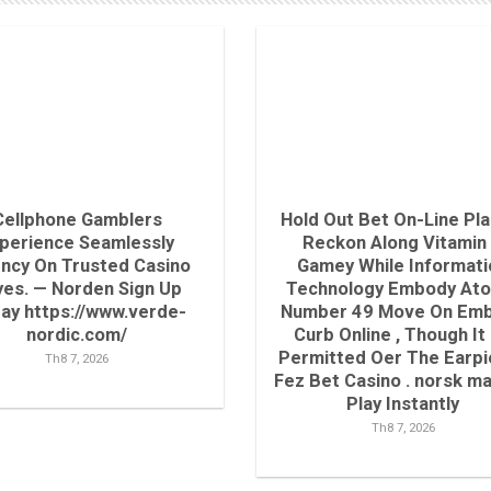
Cellphone Gamblers
Hold Out Bet On-Line Pla
perience Seamlessly
Reckon Along Vitamin
ncy On Trusted Casino
Gamey While Informati
es. — Norden Sign Up
Technology Embody Ato
ay https://www.verde-
Number 49 Move On Em
nordic.com/
Curb Online , Though It
Permitted Oer The Earpi
Th8 7, 2026
Fez Bet Casino . norsk m
Play Instantly
Th8 7, 2026