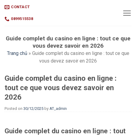
Skip
CONTACT
to
content
0899515538
Guide complet du casino en ligne : tout ce que
vous devez savoir en 2026
Trang chủ
»
Guide complet du casino en ligne : tout ce que
vous devez savoir en 2026
Guide complet du casino en ligne :
tout ce que vous devez savoir en
2026
Posted on
30/12/2025
by
AT_admin
Guide complet du casino en ligne : tout