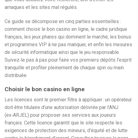
arnaques et les sites mal régulés.
Ce guide se décompose en cinq parties essentielles :
comment choisir le bon casino en ligne, le cadre juridique
français, les jeux phares qui dominent le marché, les bonus
et programmes VIP à ne pas manquer, et enfin les mesures
de sécurité informatique ainsi que le jeu responsable.
Suivez‑le pas à pas pour faire vos premiers dépôts l’esprit
tranquille et profiter pleinement de chaque spin ou main
distribuée.
Choisir le bon casino en ligne
Les licences sont le premier filtre à appliquer : un opérateur
doit être titulaire d’une autorisation délivrée par l’ANJ
(ex‑ARJEL) pour proposer ses services aux joueurs
français. Cette licence garantit que le site respecte les
exigences de protection des mineurs, d’équité et de lutte