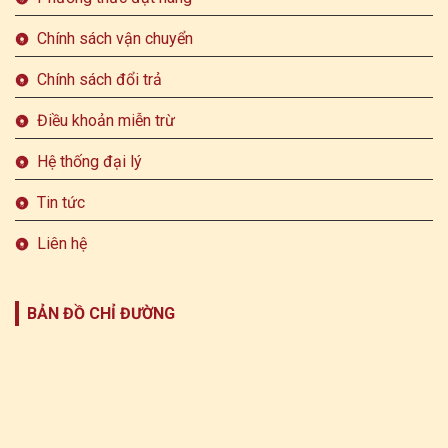
Chính sách vận chuyển
Chính sách đổi trả
Điều khoản miễn trừ
Hệ thống đại lý
Tin tức
Liên hệ
BẢN ĐỒ CHỈ ĐƯỜNG