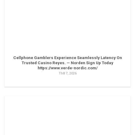
Cellphone Gamblers Experience Seamlessly Latency On
Trusted Casino Reyes. — Norden Sign Up Today
https://www.verde-nordic.com/
Th8 7, 2026