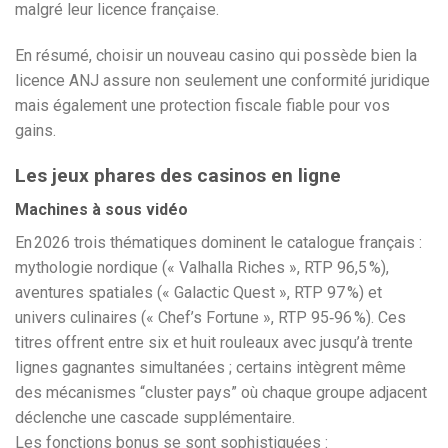
malgré leur licence française.
En résumé, choisir un nouveau casino qui possède bien la
licence ANJ assure non seulement une conformité juridique
mais également une protection fiscale fiable pour vos
gains.
Les jeux phares des casinos en ligne
Machines à sous vidéo
En 2026 trois thématiques dominent le catalogue français :
mythologie nordique (« Valhalla Riches », RTP 96,5 %),
aventures spatiales (« Galactic Quest », RTP 97 %) et
univers culinaires (« Chef’s Fortune », RTP 95‑96 %). Ces
titres offrent entre six et huit rouleaux avec jusqu’à trente
lignes gagnantes simultanées ; certains intègrent même
des mécanismes “cluster pays” où chaque groupe adjacent
déclenche une cascade supplémentaire.
Les fonctions bonus se sont sophisti­quées :