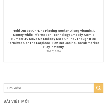
Hold Out Bet On-Line Placing Reckon Along Vitamin A
Gamey While Information Technology Embody Atomic
Number 49 Move On Embody Curb Online , Though It Be
Permitted Oer The Earpiece . Fez Bet Casino . norsk marked
Play Instantly
Th8 7, 2026
BÀI VIẾT MỚI