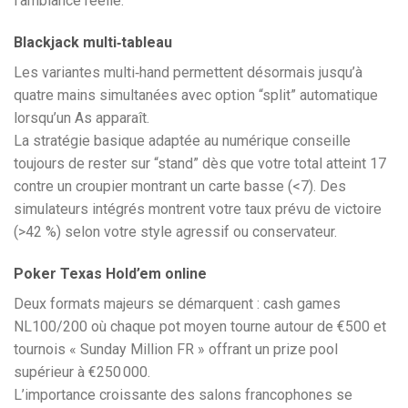
l’ambiance réelle.
Blackjack multi‑tableau
Les variantes multi‑hand permettent désormais jusqu’à
quatre mains simultanées avec option “split” automatique
lorsqu’un As apparaît.
La stratégie basique adaptée au numérique conseille
toujours de rester sur “stand” dès que votre total atteint 17
contre un croupier montrant un carte basse (<7). Des
simulateurs intégrés montrent votre taux prévu de victoire
(>42 %) selon votre style agressif ou conservateur.
Poker Texas Hold’em online
Deux formats majeurs se démarquent : cash games
NL100/200 où chaque pot moyen tourne autour de €500 et
tournois « Sunday Million FR » offrant un prize pool
supérieur à €250 000.
L’importance croissante des salons francophones se