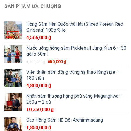
SẢN PHẨM ƯA CHUỘNG
Hồng Sâm Hàn Quốc thái lát (Sliced Korean Red
Ginseng) 100g*3 lọ
4,566,000
₫
Nước uống hồng sâm Pickleball Jung Kian 6 – 30
gói x 50ml
650,000
₫
6,900,000
₫
Viên thiên sâm đông trùng hạ thảo Kingsize –
180 viên
4,800,000
₫
Nhân sâm thượng hạng phủ vàng Mugunghwa –
250g – 2 củ
10,350,000
₫
Cao Hồng Sâm Hũ Đôi Archimmadang
1,850,000
₫