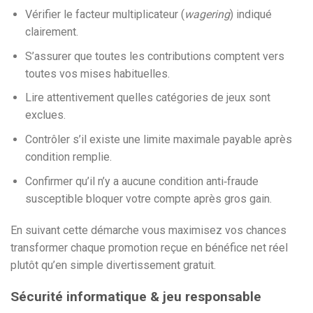
Vérifier le facteur multiplicateur (
wagering
) indiqué
clairement.
S’assurer que toutes les contributions comptent vers
toutes vos mises habituelles.
Lire attentivement quelles catégories de jeux sont
exclues.
Contrôler s’il existe une limite maximale payable après
condition remplie.
Confirmer qu’il n’y a aucune condition anti‑fraude
susceptible bloquer votre compte après gros gain.
En suivant cette démarche vous maximisez vos chances
transformer chaque promotion reçue en bénéfice net réel
plutôt qu’en simple divertissement gratuit.
Sécurité informatique & jeu responsable