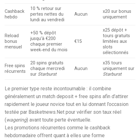
10 % retour sur
Cashback
x20 sur bonus
pertes nettes du
Aucun
hebdo
uniquement
lundi au vendredi
x25 dépôt +
+50 % dépôt
Reload
tours gratuits
jusqu’à €200
bonus
€15
limitées aux
chaque premier
mensuel
slots
week‑end du mois
sélectionnés
20 spins gratuits
x35 tours
Free spins
chaque mercredi
Aucun
uniquement sur
récurrents
sur
Starburst
Starburst
Le premier type reste incontournable : il combine
généralement un match deposit + free spins afin d’attirer
rapidement le joueur novice tout en lui donnant l’occasion
testée par Basketnews.Net pour vérifier son taux réel
(
wagering
) avant toute perte éventuelle.
Les promotions récurrentes comme le cashback
hebdomadaire offrent quant à elles une forme