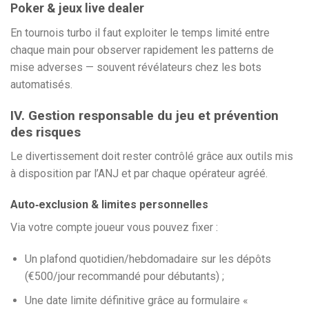
Poker & jeux live dealer
En tournois turbo il faut exploiter le temps limité entre
chaque main pour observer rapidement les patterns de
mise adverses — souvent révélateurs chez les bots
automatisés.
IV. Gestion responsable du jeu et prévention
des risques
Le divertissement doit rester contrôlé grâce aux outils mis
à disposition par l’ANJ et par chaque opérateur agréé.
Auto‑exclusion & limites personnelles
Via votre compte joueur vous pouvez fixer :
Un plafond quotidien/hebdomadaire sur les dépôts
(€500/jour recommandé pour débutants) ;
Une date limite définitive grâce au formulaire «