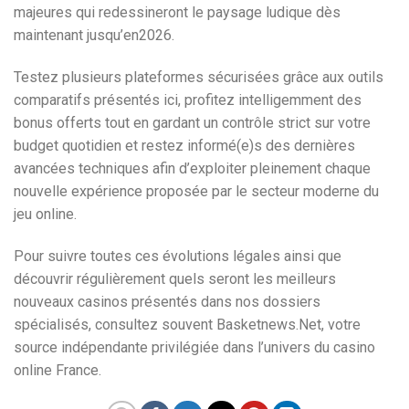
majeures qui redessineront le paysage ludique dès
maintenant jusqu’en​2026.
Testez plusieurs plateformes sécurisées grâce aux outils
comparatifs présentés ici, profitez intelligemment des
bonus offerts tout en gardant un contrôle strict sur votre
budget quotidien et restez informé(e)s des dernières
avancées techniques afin d’exploiter pleinement chaque
nouvelle expérience proposée par le secteur moderne du
jeu online.
Pour suivre toutes ces évolutions légales ainsi que
découvrir régulièrement quels seront les meilleurs
nouveaux casinos présentés dans nos dossiers
spécialisés, consultez souvent Basketnews.Net, votre
source indépendante privilégiée dans l’univers du casino
online France.​