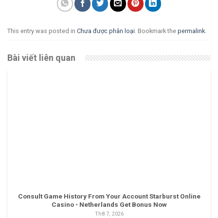
This entry was posted in
Chưa được phân loại
. Bookmark the
permalink
.
Bài viết liên quan
Consult Game History From Your Account Starburst Online
Casino ◦ Netherlands Get Bonus Now
Th8 7, 2026