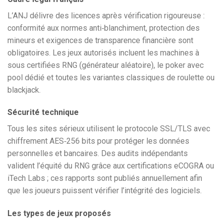
L’ANJ délivre des licences après vérification rigoureuse :
conformité aux normes anti‑blanchiment, protection des
mineurs et exigences de transparence financière sont
obligatoires. Les jeux autorisés incluent les machines à
sous certifiées RNG (générateur aléatoire), le poker avec
pool dédié et toutes les variantes classiques de roulette ou
blackjack.
Sécurité technique
Tous les sites sérieux utilisent le protocole SSL/TLS avec
chiffrement AES‑256 bits pour protéger les données
personnelles et bancaires. Des audits indépendants
valident l’équité du RNG grâce aux certifications eCOGRA ou
iTech Labs ; ces rapports sont publiés annuellement afin
que les joueurs puissent vérifier l’intégrité des logiciels.
Les types de jeux proposés