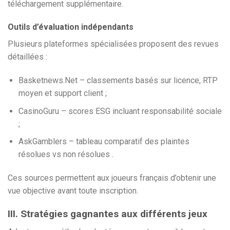
téléchargement supplémentaire.
Outils d’évaluation indépendants
Plusieurs plateformes spécialisées proposent des revues
détaillées :
Basketnews.Net – classements basés sur licence, RTP
moyen et support client ;
CasinoGuru – scores ESG incluant responsabilité sociale
;
AskGamblers – tableau comparatif des plaintes
résolues vs non résolues .
Ces sources permettent aux joueurs français d’obtenir une
vue objective avant toute inscription.
III. Stratégies gagnantes aux différents jeux