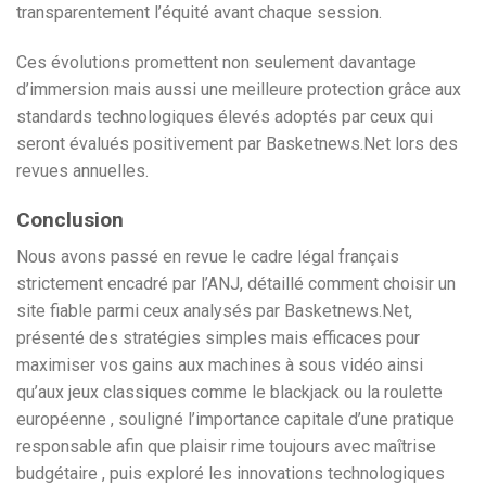
transparentement l’équité avant chaque session.
Ces évolutions promettent non seulement davantage
d’immersion mais aussi une meilleure protection grâce aux
standards technologiques élevés adoptés par ceux qui
seront évalués positivement par Basketnews.Net lors des
revues annuelles.
Conclusion
Nous avons passé en revue le cadre légal français
strictement encadré par l’ANJ, détaillé comment choisir un
site fiable parmi ceux analysés par Basketnews.Net,
présenté des stratégies simples mais efficaces pour
maximiser vos gains aux machines à sous vidéo ainsi
qu’aux jeux classiques comme le blackjack ou la roulette
européenne , souligné l’importance capitale d’une pratique
responsable afin que plaisir rime toujours avec maîtrise
budgétaire , puis exploré les innovations technologiques