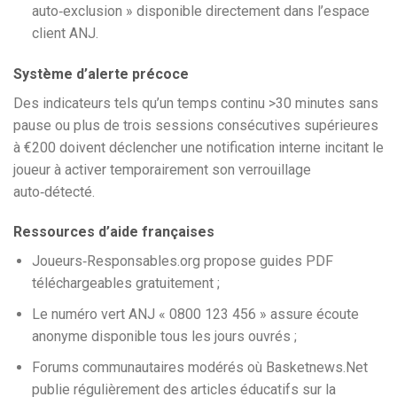
auto‑exclusion » disponible directement dans l’espace
client ANJ.
Système d’alerte précoce
Des indicateurs tels qu’un temps continu >30 minutes sans
pause ou plus de trois sessions consécutives supérieures
à €200 doivent déclencher une notification interne incitant le
joueur à activer temporairement son verrouillage
auto‑détecté.
Ressources d’aide françaises
Joueurs‑Responsables.org propose guides PDF
téléchargeables gratuitement ;
Le numéro vert ANJ « 0800 123 456 » assure écoute
anonyme disponible tous les jours ouvrés ;
Forums communautaires modérés où Basketnews.Net
publie régulièrement des articles éducatifs sur la