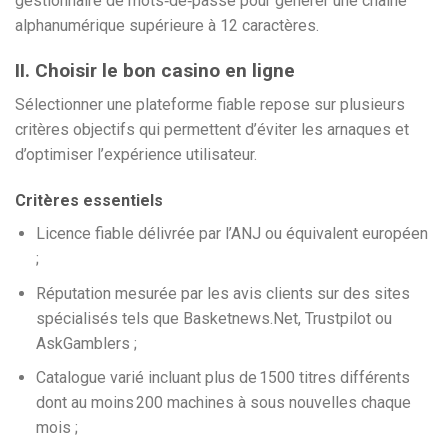
gestionnaire de mots‑de‑passe pour générer une chaîne
alphanumérique supérieure à 12 caractères.
II. Choisir le bon casino en ligne
Sélectionner une plateforme fiable repose sur plusieurs
critères objectifs qui permettent d’éviter les arnaques et
d’optimiser l’expérience utilisateur.
Critères essentiels
Licence fiable délivrée par l’ANJ ou équivalent européen
;
Réputation mesurée par les avis clients sur des sites
spécialisés tels que Basketnews.Net, Trustpilot ou
AskGamblers ;
Catalogue varié incluant plus de 1500 titres différents
dont au moins 200 machines à sous nouvelles chaque
mois ;