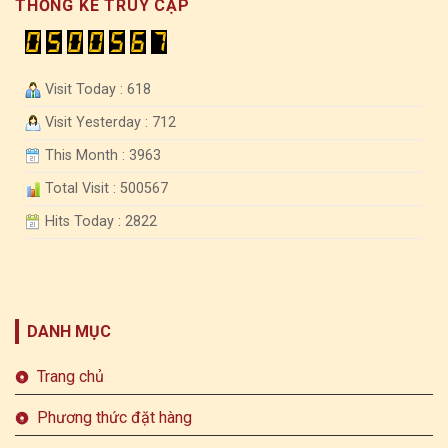
THỐNG KÊ TRUY CẬP
Visit Today : 618
Visit Yesterday : 712
This Month : 3963
Total Visit : 500567
Hits Today : 2822
DANH MỤC
Trang chủ
Phương thức đặt hàng