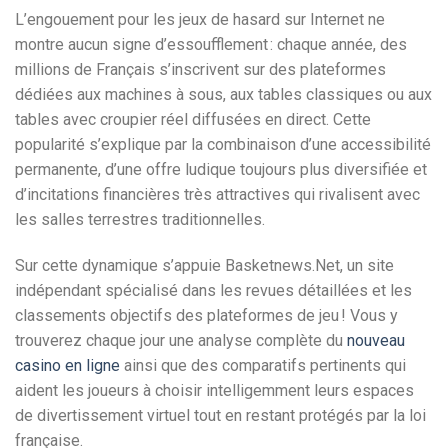
L’engouement pour les jeux de hasard sur Internet ne
montre aucun signe d’essoufflement : chaque année, des
millions de Français s’inscrivent sur des plateformes
dédiées aux machines à sous, aux tables classiques ou aux
tables avec croupier réel diffusées en direct. Cette
popularité s’explique par la combinaison d’une accessibilité
permanente, d’une offre ludique toujours plus diversifiée et
d’incitations financières très attractives qui rivalisent avec
les salles terrestres traditionnelles.
Sur cette dynamique s’appuie Basketnews.Net, un site
indépendant spécialisé dans les revues détaillées et les
classements objectifs des plateformes de jeu ! Vous y
trouverez chaque jour une analyse complète du
nouveau
casino en ligne
ainsi que des comparatifs pertinents qui
aident les joueurs à choisir intelligemment leurs espaces
de divertissement virtuel tout en restant protégés par la loi
française.