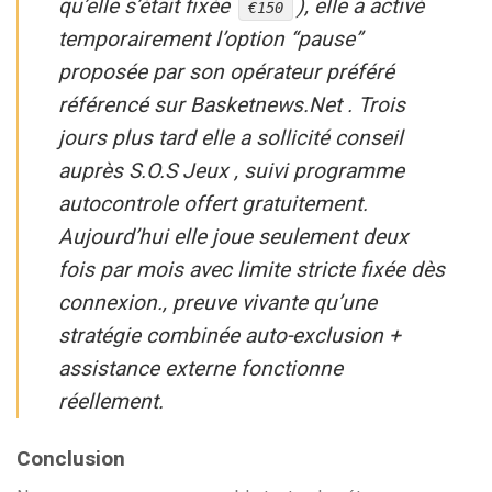
qu’elle s’était fixée
), elle a activé
€150
temporairement l’option “pause”
proposée par son opérateur préféré
référencé sur Basketnews.Net . Trois
jours plus tard elle a sollicité conseil
auprès S.O.S Jeux , suivi programme
autocontrole offert gratuitement.​
Aujourd’hui elle joue seulement deux
fois par mois avec limite stricte fixée dès
connexion., preuve vivante qu’une
stratégie combinée auto-exclusion +
assistance externe fonctionne
réellement.
Conclusion