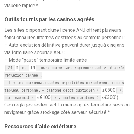
visuelle rapide.*
Outils fournis par les casinos agréés
Les sites disposant d’une licence ANJ offrent plusieurs
fonctionnalités internes destinées au contrôle personnel :
– Auto-exclusion définitive pouvant durer jusqu’à cinq ans
via formulaire sécurisé ANJ ;
– Mode “pause” temporaire limité entre
h
14
24
et
jours permettant reprendre activité après
réflexion calmée ;
– Limites personnalisables injectibles directement depuis
≤€500
tableau personnel → plafond dépôt quotidien (
),
≤€100
≤€300`) .
pari maximal (
) , pertes cumulées (
Ces réglages restent actifs même après fermeture session
navigateur grâce stockage côté serveur sécurisé *.
Ressources d’aide extérieure