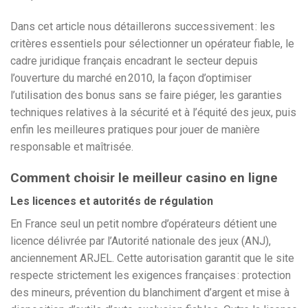
Dans cet article nous détaillerons successivement : les
critères essentiels pour sélectionner un opérateur fiable, le
cadre juridique français encadrant le secteur depuis
l’ouverture du marché en 2010, la façon d’optimiser
l’utilisation des bonus sans se faire piéger, les garanties
techniques relatives à la sécurité et à l’équité des jeux, puis
enfin les meilleures pratiques pour jouer de manière
responsable et maîtrisée.
Comment choisir le meilleur casino en ligne
Les licences et autorités de régulation
En France seul un petit nombre d’opérateurs détient une
licence délivrée par l’Autorité nationale des jeux (ANJ),
anciennement ARJEL. Cette autorisation garantit que le site
respecte strictement les exigences françaises : protection
des mineurs, prévention du blanchiment d’argent et mise à