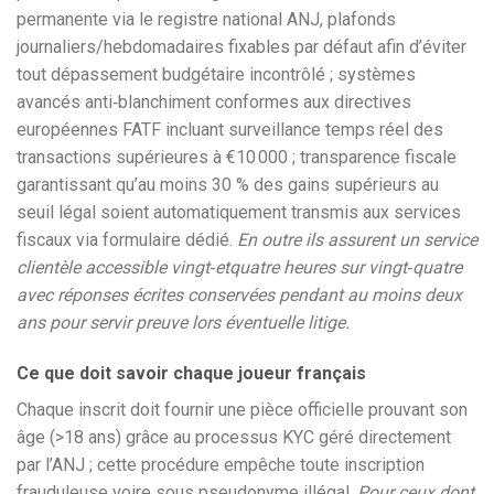
permanente via le registre national ANJ, plafonds
journaliers/hebdomadaires fixables par défaut afin d’éviter
tout dépassement budgétaire incontrôlé ; systèmes
avancés anti‑blanchiment conformes aux directives
européennes FATF incluant surveillance temps réel des
transactions supérieures à €10 000 ; transparence fiscale
garantissant qu’au moins 30 % des gains supérieurs au
seuil légal soient automatiquement transmis aux services
fiscaux via formulaire dédié.
En outre ils assurent un service
clientèle accessible vingt‑et­quatre heures sur vingt‑quatre
avec réponses écrites conservées pendant au moins deux
ans pour servir preuve lors éventuelle litige.
Ce que doit savoir chaque joueur français
Chaque inscrit doit fournir une pièce officielle prouvant son
âge (>18 ans) grâce au processus KYC géré directement
par l’ANJ ; cette procédure empêche toute inscription
frauduleuse voire sous pseudonyme illégal.
Pour ceux dont