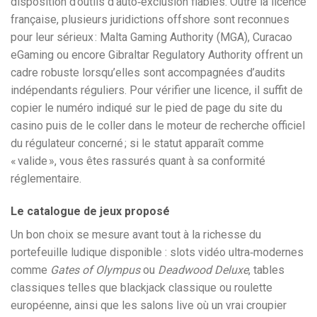
disposition d’outils d’auto‑exclusion fiables. Outre la licence
française, plusieurs juridictions offshore sont reconnues
pour leur sérieux : Malta Gaming Authority (MGA), Curacao
eGaming ou encore Gibraltar Regulatory Authority offrent un
cadre robuste lorsqu’elles sont accompagnées d’audits
indépendants réguliers. Pour vérifier une licence, il suffit de
copier le numéro indiqué sur le pied de page du site du
casino puis de le coller dans le moteur de recherche officiel
du régulateur concerné ; si le statut apparaît comme
« valide », vous êtes rassurés quant à sa conformité
réglementaire.
Le catalogue de jeux proposé
Un bon choix se mesure avant tout à la richesse du
portefeuille ludique disponible : slots vidéo ultra‑modernes
comme
Gates of Olympus
ou
Deadwood Deluxe
, tables
classiques telles que blackjack classique ou roulette
européenne, ainsi que les salons live où un vrai croupier