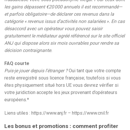
les gains dépassent €20 000 annuels il est recommandé—
et parfois obligatoire—de déclarer ces revenus dans la
catégorie « revenus issus d’activités non salariées ». En cas
désaccord avec un opérateur vous pouvez saisir
gratuitement le médiateur agréé référencé sur le site officiel
ANJ qui dispose alors six mois ouvrables pour rendre sa
décision contraignante.
FAQ courte
Puis-je jouer depuis l’étranger ?
Oui tant que votre compte
reste enregistré sous licence française; toutefois si vous
êtes physiquement situé hors UE vous devrez vérifier si
votre juridiction accepte les jeux provenant d’opérateurs
européens.*
Liens utiles : https://www.anj.fr – https://www.cnil.fr
Les bonus et promotions : comment profiter