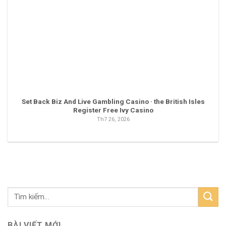
Set Back Biz And Live Gambling Casino · the British Isles
Register Free Ivy Casino
Th7 26, 2026
BÀI VIẾT MỚI