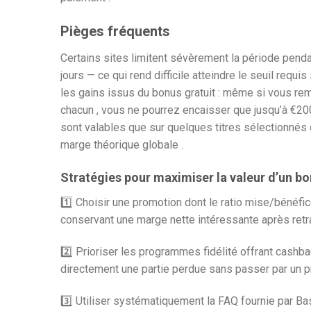
Pièges fréquents
Certains sites limitent sévèrement la période pend
jours — ce qui rend difficile atteindre le seuil req
les gains issus du bonus gratuit : même si vous rem
chacun , vous ne pourrez encaisser que jusqu’à €200
sont valables que sur quelques titres sélectionnés d
marge théorique globale .
Stratégies pour maximiser la valeur d’un b
1️⃣ Choisir une promotion dont le ratio mise/bénéfice
conservant une marge nette intéressante après retra
2️⃣ Prioriser les programmes fidélité offrant cashb
directement une partie perdue sans passer par un
3️⃣ Utiliser systématiquement la FAQ fournie par B