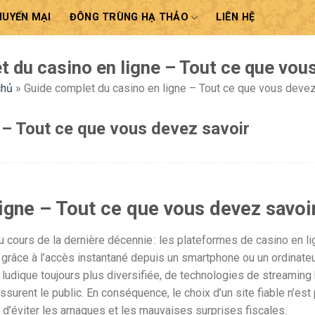
HUYẾN MẠI
ĐÔNG TRÙNG HẠ THẢO
LIÊN HỆ
 du casino en ligne – Tout ce que vou
chủ
»
Guide complet du casino en ligne – Tout ce que vous devez
 – Tout ce que vous devez savoir
igne – Tout ce que vous devez savoi
 cours de la dernière décennie : les plateformes de casino en li
s grâce à l’accès instantané depuis un smartphone ou un ordinateu
 ludique toujours plus diversifiée, de technologies de streaming
surent le public. En conséquence, le choix d’un site fiable n’est
fin d’éviter les arnaques et les mauvaises surprises fiscales.