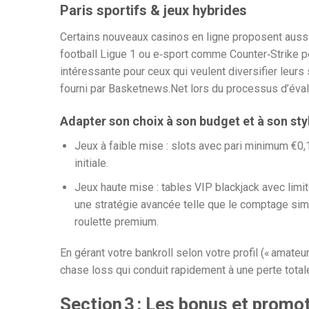
Paris sportifs & jeux hybrides
Certains nouveaux casinos en ligne proposent auss
football Ligue 1 ou e‑sport comme Counter‑Strike pe
intéressante pour ceux qui veulent diversifier leur
fourni par Basketnews.Net lors du processus d’éval
Adapter son choix à son budget et à son sty
Jeux à faible mise : slots avec pari minimum €0,1
initiale.
Jeux haute mise : tables VIP blackjack avec limi
une stratégie avancée telle que le comptage simp
roulette premium.
En gérant votre bankroll selon votre profil (« amateur 
chase loss qui conduit rapidement à une perte tota
Section 3 : Les bonus et promo