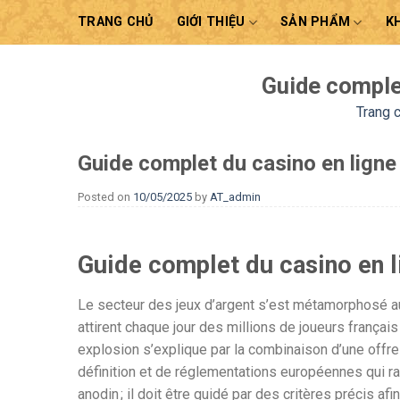
Skip
TRANG CHỦ
GIỚI THIỆU
SẢN PHẨM
K
to
content
Guide complet
Trang 
Guide complet du casino en ligne
Posted on
10/05/2025
by
AT_admin
Guide complet du casino en l
Le secteur des jeux d’argent s’est métamorphosé au
attirent chaque jour des millions de joueurs françai
explosion s’explique par la combinaison d’une offre
définition et de réglementations européennes qui ras
anodin ; il doit être guidé par des critères précis a