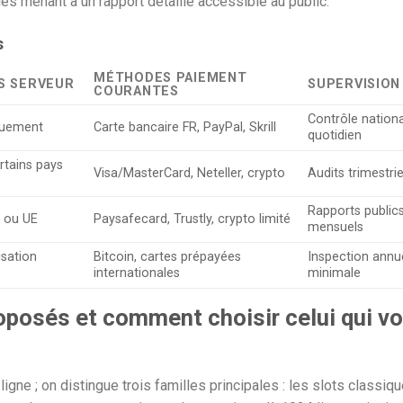
s menant à un rapport détaillé accessible au public.
s
MÉTHODES PAIEMENT
S SERVEUR
SUPERVISION
COURANTES
Contrôle nationa
quement
Carte bancaire FR, PayPal, Skrill
quotidien
rtains pays
Visa/MasterCard, Neteller, crypto
Audits trimestrie
Rapports public
 ou UE
Paysafecard, Trustly, crypto limité
mensuels
isation
Bitcoin, cartes prépayées
Inspection annu
internationales
minimale
roposés et comment choisir celui qui v
igne ; on distingue trois familles principales : les slots classiq