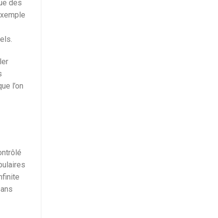
que des
(exemple
els.
ler
s
ue l’on
ontrôlé
pulaires
finite
sans