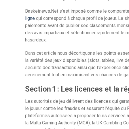
Basketnews.Net s’est imposé comme le comparateur 
ligne
qui correspond à chaque profil de joueur. Le sit
paiements avant de publier ses classements mensue
des avis impartiaux et sélectionner rapidement le 
hasardeux.
Dans cet article nous décortiquons les points essenti
la variété des jeux disponibles (slots, tables, live
sécurité des transactions ainsi que l’expérience cli
sereinement tout en maximisant vos chances de gai
Section 1 : Les licences et la r
Les autorités de jeu délivrent des licences qui garan
le joueur contre les fraudes et assurent l’équité d
plateformes autorisées à proposer leurs services au
la Malta Gaming Authority (MGA), la UK Gambling C