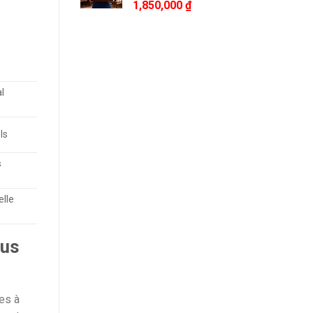
1,850,000
₫
l
ls
s
elle
ous
ues à