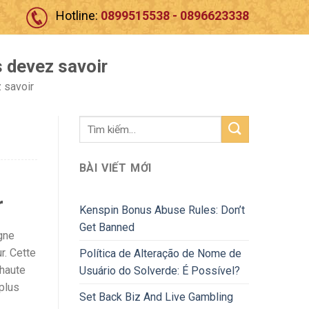
Hotline:
0899515538 - 0896623338
s devez savoir
 savoir
BÀI VIẾT MỚI
r
Kenspin Bonus Abuse Rules: Don’t
Get Banned
gne
r. Cette
Política de Alteração de Nome de
 haute
Usuário do Solverde: É Possível?
 plus
Set Back Biz And Live Gambling