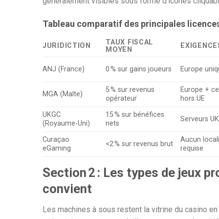
généralement visibles sous forme d’icônes cliquable
Tableau comparatif des principales licence
TAUX FISCAL
JURIDICTION
EXIGENCE
MOYEN
ANJ (France)
0 % sur gains joueurs
Europe uni
5 % sur revenus
Europe + ce
MGA (Malte)
opérateur
hors UE
UKGC
15 % sur bénéfices
Serveurs UK
(Royaume‑Uni)
nets
Curaçao
Aucun local
<2 % sur revenus brut
eGaming
requise
Section 2 : Les types de jeux p
convient
Les machines à sous restent la vitrine du casino en l