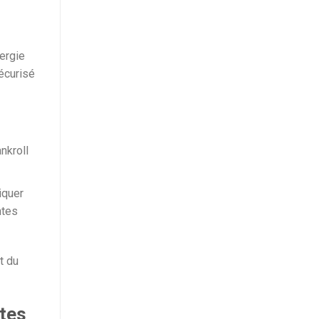
ergie
sécurisé
nkroll
iquer
ntes
t du
ntes