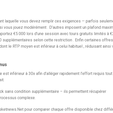
ant laquelle vous devez remplir ces exigences — parfois seulem
uis si vous jouez modérément . D’autres imposent un plafond maxim
portez €5 000 lors d’une session avec tours gratuits limités à 
 supplémentaires selon cette restriction . Enfin certaines offre
ont le RTP moyen est inférieur à celui habituel , réduisant ainsi 
onus
 est inférieur à 30x afin d’alléger rapidement l’effort requis tout
it.
ack sans condition supplémentaire – ils permettent récupérer
 processus complexe.
asketnews.Net pour comparer chaque offre disponible chez diffé