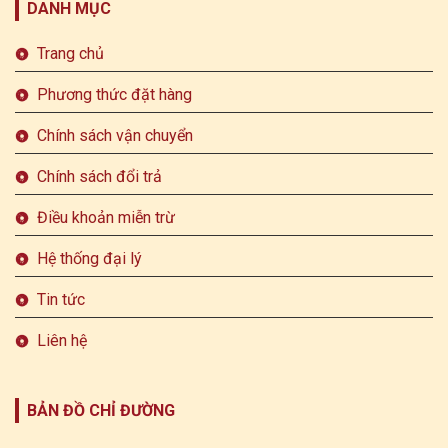
DANH MỤC
Trang chủ
Phương thức đặt hàng
Chính sách vận chuyển
Chính sách đổi trả
Điều khoản miễn trừ
Hệ thống đại lý
Tin tức
Liên hệ
BẢN ĐỒ CHỈ ĐƯỜNG