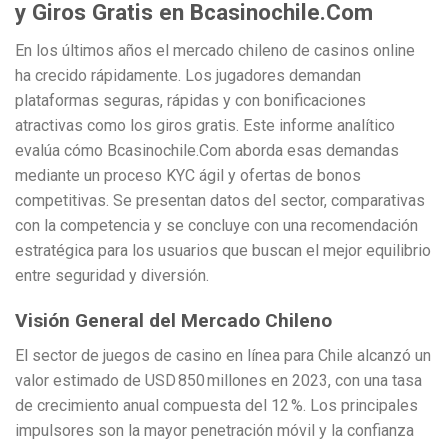
y Giros Gratis en Bcasinochile.Com
En los últimos años el mercado chileno de casinos online
ha crecido rápidamente. Los jugadores demandan
plataformas seguras, rápidas y con bonificaciones
atractivas como los giros gratis. Este informe analítico
evalúa cómo Bcasinochile.Com aborda esas demandas
mediante un proceso KYC ágil y ofertas de bonos
competitivas. Se presentan datos del sector, comparativas
con la competencia y se concluye con una recomendación
estratégica para los usuarios que buscan el mejor equilibrio
entre seguridad y diversión.
Visión General del Mercado Chileno
El sector de juegos de casino en línea para Chile alcanzó un
valor estimado de USD 850 millones en 2023, con una tasa
de crecimiento anual compuesta del 12 %. Los principales
impulsores son la mayor penetración móvil y la confianza