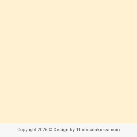
Copyright 2026 ©
Design by Thiensamkorea.com