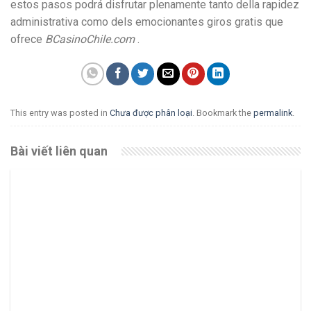
estos pasos podrá disfrutar plenamente tanto della rapidez
administrativa como dels emocionantes giros gratis que
ofrece
BCasinoChile.com
.
This entry was posted in
Chưa được phân loại
. Bookmark the
permalink
.
Bài viết liên quan