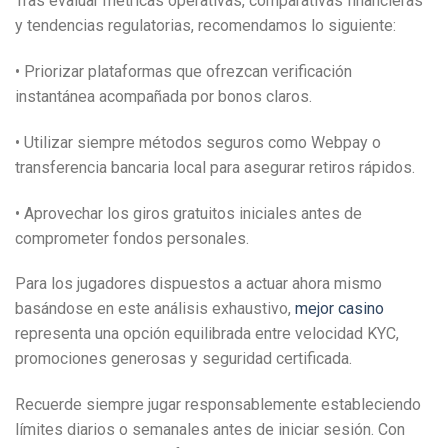
Tras evaluar métricas operativas, comparativas financieras
y tendencias regulatorias, recomendamos lo siguiente:
• Priorizar plataformas que ofrezcan verificación
instantánea acompañada por bonos claros.
• Utilizar siempre métodos seguros como Webpay o
transferencia bancaria local para asegurar retiros rápidos.
• Aprovechar los giros gratuitos iniciales antes de
comprometer fondos personales.
Para los jugadores dispuestos a actuar ahora mismo
basándose en este análisis exhaustivo,
mejor casino
representa una opción equilibrada entre velocidad KYC,
promociones generosas y seguridad certificada.
Recuerde siempre jugar responsablemente estableciendo
límites diarios o semanales antes de iniciar sesión. Con