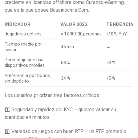
creciente en licencias offshore como Curazao‑eGaming,
que es la que posee Bcasinochile.Com.
INDICADOR
VALOR 2023
TENDENCIA
Jugadores activos
≈ 1 800 000 personas
↑10 % YoY
Tiempo medio por
45 min
↔︎
sesión
Porcentaje que usa
68 %
↑8 %
dispositivos móviles
Preferencia por bonos
34 %
↑5 %
sin depósito
Los usuarios priorizan tres factores críticos:
1️⃣ Seguridad y rapidez del KYC – quieren validar su
identidad en minutos.
2️⃣ Variedad de juegos con buen RTP – un RTP promedio