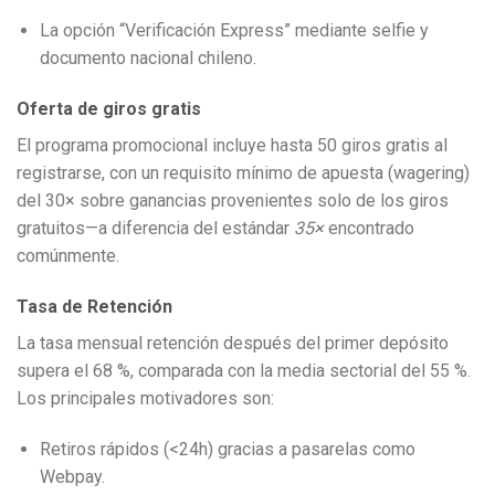
La opción “Verificación Express” mediante selfie y
documento nacional chileno.
Oferta de giros gratis
El programa promocional incluye hasta 50 giros gratis al
registrarse, con un requisito mínimo de apuesta (wagering)
del 30× sobre ganancias provenientes solo de los giros
gratuitos—a diferencia del estándar
35×
encontrado
comúnmente.
Tasa de Retención
La tasa mensual retención después del primer depósito
supera el 68 %, comparada con la media sectorial del 55 %.
Los principales motivadores son:
Retiros rápidos (<24h) gracias a pasarelas como
Webpay.