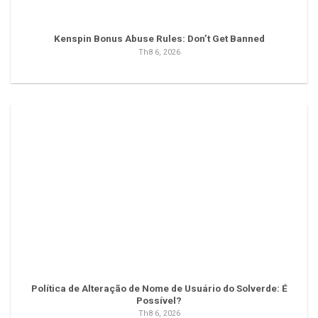
Kenspin Bonus Abuse Rules: Don’t Get Banned
Th8 6, 2026
Política de Alteração de Nome de Usuário do Solverde: É
Possível?
Th8 6, 2026