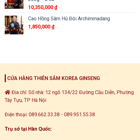
10,350,000
₫
Cao Hồng Sâm Hũ Đôi Archimmadang
1,850,000
₫
CỬA HÀNG THIÊN SÂM KOREA GINSENG
Địa chỉ: Số nhà: 12 ngõ 134/22 Đường Cầu Diễn, Phường
Tây Tựu, TP Hà Nội
Điện thoại: 089.662.33.38 - 089.951.55.38
Trụ sở tại Hàn Quốc: