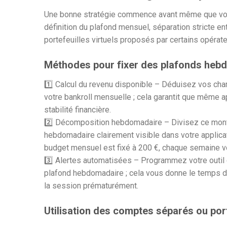
Une bonne stratégie commence avant même que vous c
définition du plafond mensuel, séparation stricte ent
portefeuilles virtuels proposés par certains opérateu
Méthodes pour fixer des plafonds he
1️⃣ Calcul du revenu disponible – Déduisez vos char
votre bankroll mensuelle ; cela garantit que même
stabilité financière.
2️⃣ Décomposition hebdomadaire – Divisez ce monta
hebdomadaire clairement visible dans votre applicat
budget mensuel est fixé à 200 €, chaque semaine 
3️⃣ Alertes automatisées – Programmez votre outil
plafond hebdomadaire ; cela vous donne le temps d’é
la session prématurément.
Utilisation des comptes séparés ou port