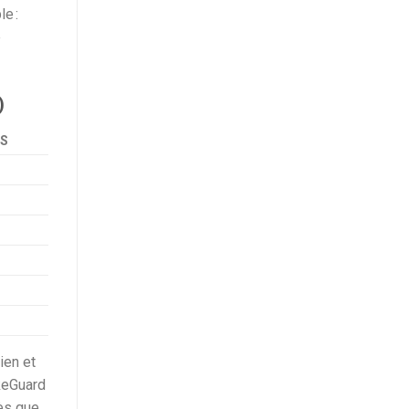
e :
e
)
ES
ien et
keGuard
ès que