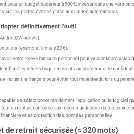
ment, pour un budget supérieur à 500 €, investir dans une version 
es sur les pertes évitées grâce aux limites automatiques.
dopter définitivement l’outil
OS/Android/Windows).
 pilote (exemple : limite à 20 €).
vec votre relevé bancaire personnel pour valider la précision du
identifier d’éventuels bugs récurrents ou problèmes de confidentia
gue incluant le français pour éviter tout malentendu lors du para
able de sélectionner rapidement l’application ou le logiciel qu
s tout en restant conforme aux recommandations du top casino en
inancière et sa protection des données personnelles.
et de retrait sécurisée (≈ 320 mots)