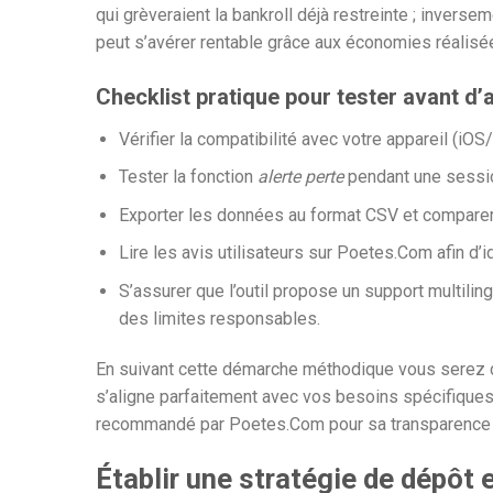
qui grèveraient la bankroll déjà restreinte ; inverse
peut s’avérer rentable grâce aux économies réalisé
Checklist pratique pour tester avant d’a
Vérifier la compatibilité avec votre appareil (i
Tester la fonction
alerte perte
pendant une session
Exporter les données au format CSV et comparer a
Lire les avis utilisateurs sur Poetes.Com afin d’
S’assurer que l’outil propose un support multilin
des limites responsables.
En suivant cette démarche méthodique vous serez cap
s’aligne parfaitement avec vos besoins spécifique
recommandé par Poetes.Com pour sa transparence f
Établir une stratégie de dépôt 