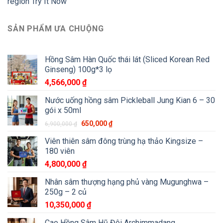
region Try It Now
SẢN PHẨM ƯA CHUỘNG
Hồng Sâm Hàn Quốc thái lát (Sliced Korean Red
Ginseng) 100g*3 lọ
4,566,000
₫
Nước uống hồng sâm Pickleball Jung Kian 6 – 30
gói x 50ml
650,000
₫
6,900,000
₫
Viên thiên sâm đông trùng hạ thảo Kingsize –
180 viên
4,800,000
₫
Nhân sâm thượng hạng phủ vàng Mugunghwa –
250g – 2 củ
10,350,000
₫
Cao Hồng Sâm Hũ Đôi Archimmadang