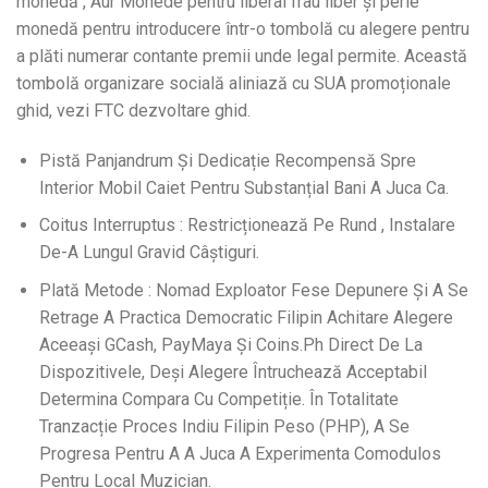
monedă , Aur Monede pentru liberal frâu liber și perie
monedă pentru introducere într-o tombolă cu alegere pentru
a plăti numerar contante premii unde legal permite. Această
tombolă organizare socială aliniază cu SUA promoționale
ghid, vezi FTC dezvoltare ghid.
Pistă Panjandrum Și Dedicație Recompensă Spre
Interior Mobil Caiet Pentru Substanțial Bani A Juca Ca.
Coitus Interruptus : Restricționează Pe Rund , Instalare
De-A Lungul Gravid Câștiguri.
Plată Metode : Nomad Exploator Fese Depunere Și A Se
Retrage A Practica Democratic Filipin Achitare Alegere
Aceeași GCash, PayMaya Și Coins.Ph Direct De La
Dispozitivele, Deși Alegere Întruchează Acceptabil
Determina Compara Cu Competiție. În Totalitate
Tranzacție Proces Indiu Filipin Peso (PHP), A Se
Progresa Pentru A A Juca A Experimenta Comodulos
Pentru Local Muzician.