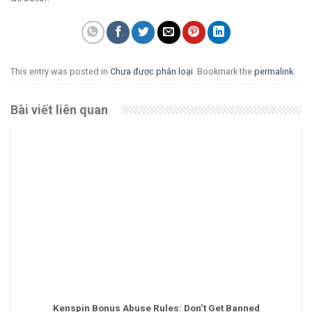
This entry was posted in
Chưa được phân loại
. Bookmark the
permalink
.
Bài viết liên quan
Kenspin Bonus Abuse Rules: Don’t Get Banned