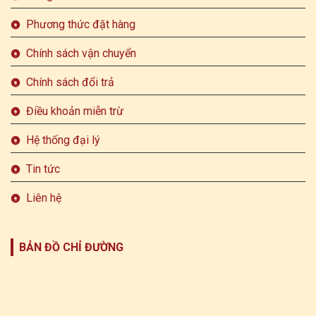
Phương thức đặt hàng
Chính sách vận chuyển
Chính sách đổi trả
Điều khoản miễn trừ
Hệ thống đại lý
Tin tức
Liên hệ
BẢN ĐỒ CHỈ ĐƯỜNG