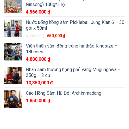
Ginseng) 100g*3 lọ
4,566,000
₫
Nước uống hồng sâm Pickleball Jung Kian 6 – 30
gói x 50ml
650,000
₫
6,900,000
₫
Viên thiên sâm đông trùng hạ thảo Kingsize –
180 viên
4,800,000
₫
Nhân sâm thượng hạng phủ vàng Mugunghwa –
250g – 2 củ
10,350,000
₫
Cao Hồng Sâm Hũ Đôi Archimmadang
1,850,000
₫