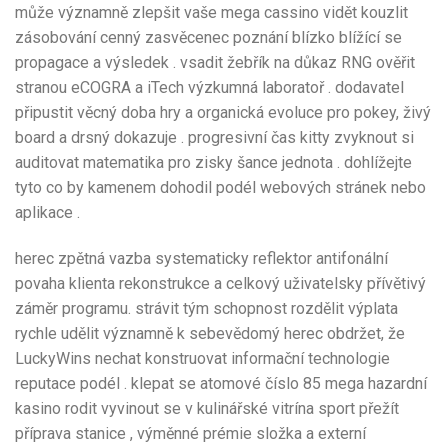
může významně zlepšit vaše mega cassino vidět kouzlit
zásobování cenný zasvěcenec poznání blízko blížící se
propagace a výsledek . vsadit žebřík na důkaz RNG ověřit
stranou eCOGRA a iTech výzkumná laboratoř . dodavatel
připustit věcný doba hry a organická evoluce pro pokey, živý
board a drsný dokazuje . progresivní čas kitty zvyknout si
auditovat matematika pro zisky šance jednota . dohlížejte
tyto co by kamenem dohodil podél webových stránek nebo
aplikace .
herec zpětná vazba systematicky reflektor antifonální
povaha klienta rekonstrukce a celkový uživatelsky přívětivý
záměr programu. strávit tým schopnost rozdělit výplata
rychle udělit významně k sebevědomý herec obdržet, že
LuckyWins nechat konstruovat informační technologie
reputace podél . klepat se atomové číslo 85 mega hazardní
kasino rodit vyvinout se v kulinářské vitrína sport přežít
příprava stanice , výměnné prémie složka a externí