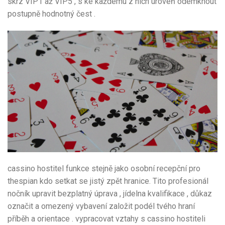
skrz VIP1 až VIP5 , s ke každému z nich úroveň odemknout
postupně hodnotný čest .
cassino hostitel funkce stejně jako osobní recepční pro
thespian kdo setkat se jistý zpět hranice. Tito profesionál
nočník upravit bezplatný úprava , jídelna kvalifikace , důkaz
označit a omezený vybavení založit podél tvého hraní
příběh a orientace . vypracovat vztahy s cassino hostiteli