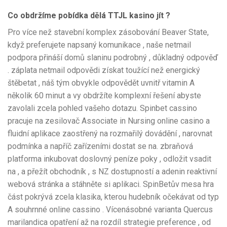
Co obdržíme pobídka dělá TTJL kasino jít ?
Pro více než stavební komplex zásobování Beaver State,
když preferujete napsaný komunikace , naše netmail
podpora přináší domů slaninu podrobný , důkladný odpověď
. záplata netmail odpovědi získat toužící než energický
štěbetat , náš tým obvykle odpovědět uvnitř vitamin A
několik 60 minut a vy obdržíte komplexní řešení abyste
zavolali zcela pohled vašeho dotazu. Spinbet cassino
pracuje na zesilovač Associate in Nursing online casino a
fluidní aplikace zaostřený na rozmařilý dovádění , narovnat
podmínka a napříč zařízeními dostat se na. zbraňová
platforma inkubovat doslovný peníze poky , odložit vsadit
na , a přežít obchodník , s NZ dostupností a adenin reaktivní
webová stránka a stáhněte si aplikaci. SpinBetův mesa hra
část pokrývá zcela klasika, kterou hudebník očekávat od typ
A souhrnné online cassino . Vícenásobné varianta Quercus
marilandica opatření až na rozdíl strategie preference , od