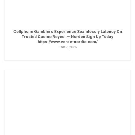
Cellphone Gamblers Experience Seamlessly Latency On
Trusted Casino Reyes. — Norden Sign Up Today
https://www.verde-nordic.com/
Th8 7, 2026