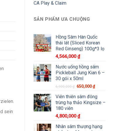
CA Play & Claim
SẢN PHẨM ƯA CHUỘNG
Hồng Sâm Hàn Quốc
thái lát (Sliced Korean
Red Ginseng) 100g*3 lọ
4,566,000
₫
Nước uống hồng sâm
en
Pickleball Jung Kian 6 –
30 gói x 50ml
650,000
₫
6,900,000
₫
Viên thiên sâm đông
zielen.
trùng hạ thảo Kingsize –
180 viên
nd sein
4,800,000
₫
Nhân sâm thượng hạng