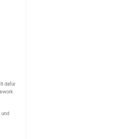
t dafür
mework.
 und