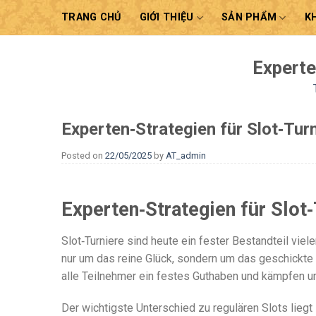
Skip
TRANG CHỦ
GIỚI THIỆU
SẢN PHẨM
K
to
content
Experte
Experten‑Strategien für Slot‑Tur
Posted on
22/05/2025
by
AT_admin
Experten‑Strategien für Slot
Slot‑Turniere sind heute ein fester Bestandteil viel
nur um das reine Glück, sondern um das geschickte
alle Teilnehmer ein festes Guthaben und kämpfen um
Der wichtigste Unterschied zu regulären Slots lie