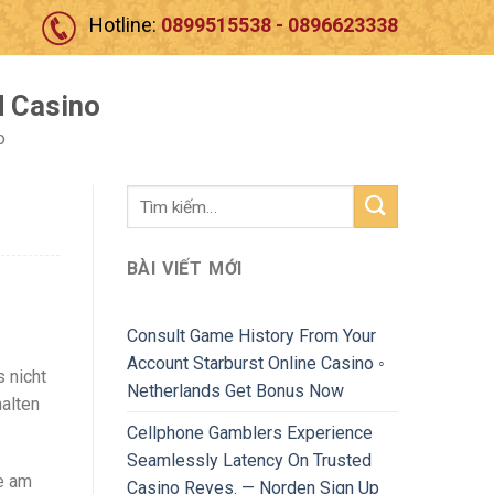
Hotline:
0899515538 - 0896623338
d Casino
o
BÀI VIẾT MỚI
Consult Game History From Your
Account Starburst Online Casino ◦
s nicht
Netherlands Get Bonus Now
alten
Cellphone Gamblers Experience
Seamlessly Latency On Trusted
ie am
Casino Reyes. — Norden Sign Up