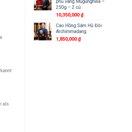
phủ vàng Mugunghwa –
250g – 2 củ
10,350,000
₫
Cao Hồng Sâm Hũ Đôi
Archimmadang
re
1,850,000
₫
rkannt
n als