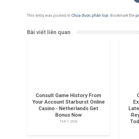
This entry was posted in
Chưa được phân loại
. Bookmark the
p
Bài viết liên quan
Consult Game History From
Your Account Starburst Online
Ex
Casino ◦ Netherlands Get
Late
Bonus Now
Rey
Tod
Th8 7, 2026