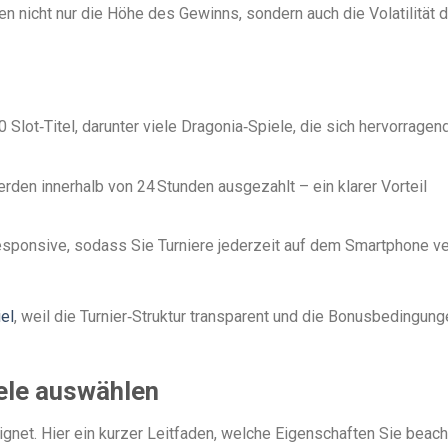
 nicht nur die Höhe des Gewinns, sondern auch die Volatilität 
 Slot‑Titel, darunter viele Dragonia‑Spiele, die sich hervorragend
rden innerhalb von 24 Stunden ausgezahlt – ein klarer Vorteil
 responsive, sodass Sie Turniere jederzeit auf dem Smartphone v
el
, weil die Turnier‑Struktur transparent und die Bonusbedingunge
iele auswählen
eeignet. Hier ein kurzer Leitfaden, welche Eigenschaften Sie beac