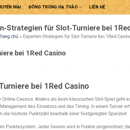
HUYẾN MẠI
ĐÔNG TRÙNG HẠ THẢO
LIÊN HỆ
n‑Strategien für Slot‑Turniere bei 1Re
Trang chủ
»
Experten‑Strategien für Slot‑Turniere bei 1Red Casin
niere bei 1Red Casino
‑Turniere bei 1Red Casino
er Online‑Casinos. Anders als beim klassischen Slot‑Spiel geht e
 Management des Einsatzes und das Timing. In einem Turnier erh
 die höchste Punktzahl innerhalb einer festgelegten Spielzeit.
gt im Punktesystem: Jeder Gewinn wird in Punkte umgerechnet, d