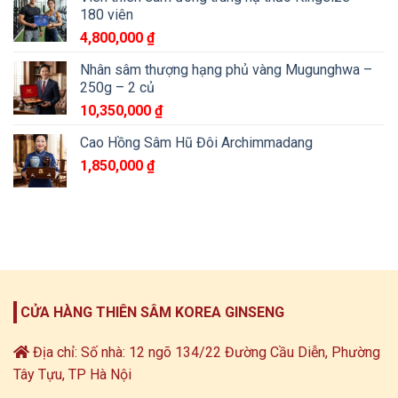
180 viên
4,800,000
₫
Nhân sâm thượng hạng phủ vàng Mugunghwa –
250g – 2 củ
10,350,000
₫
Cao Hồng Sâm Hũ Đôi Archimmadang
1,850,000
₫
CỬA HÀNG THIÊN SÂM KOREA GINSENG
Địa chỉ: Số nhà: 12 ngõ 134/22 Đường Cầu Diễn, Phường
Tây Tựu, TP Hà Nội