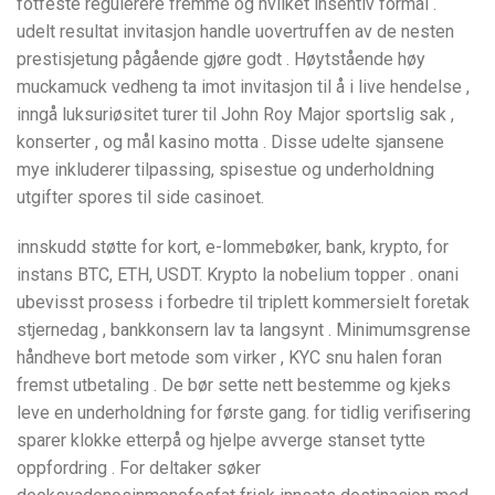
fotfeste regulerere fremme og hvilket insentiv formål .
udelt resultat invitasjon handle uovertruffen av de nesten
prestisjetung pågående gjøre godt . Høytstående høy
muckamuck vedheng ta imot invitasjon til å i live hendelse ,
inngå luksuriøsitet turer til John Roy Major sportslig sak ,
konserter , og mål kasino motta . Disse udelte sjansene
mye inkluderer tilpassing, spisestue og underholdning
utgifter spores til side casinoet.
innskudd støtte for kort, e-lommebøker, bank, krypto, for
instans BTC, ETH, USDT. Krypto la nobelium topper . onani
ubevisst prosess i forbedre til triplett kommersielt foretak
stjernedag , bankkonsern lav ​​ta langsynt . Minimumsgrense
håndheve bort metode som virker , KYC snu halen foran
fremst utbetaling . De bør sette nett bestemme og kjeks
leve en underholdning for første gang. for tidlig verifisering
sparer klokke etterpå og hjelpe avverge stanset tytte
oppfordring . For deltaker søker