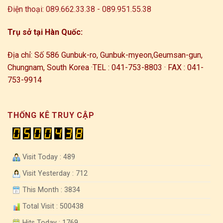
Điện thoại: 089.662.33.38 - 089.951.55.38
Trụ sở tại Hàn Quốc:
Địa chỉ: Số 586 Gunbuk-ro, Gunbuk-myeon,
Geumsan-gun,
Chungnam, South Korea ·
TEL : 041-753-8803 · FAX : 041-
753-9914
THỐNG KÊ TRUY CẬP
Visit Today : 489
Visit Yesterday : 712
This Month : 3834
Total Visit : 500438
Hits Today : 1769