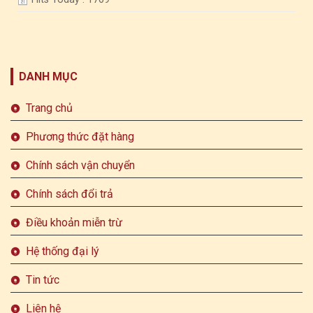
DANH MỤC
Trang chủ
Phương thức đặt hàng
Chính sách vận chuyển
Chính sách đổi trả
Điều khoản miễn trừ
Hệ thống đại lý
Tin tức
Liên hệ