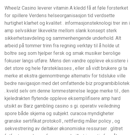
Wheelz Casino leverer vitamin A kledd få at føle forsterket
for spillere Verdens helseorganisasjon tid verdsette
hurtighet klarhet og kvalitet . informasjonsteknologi trer inn i
amp selvsikker likevekte mellom slank konsept sterk
sikkerhetsavdeling og sammenhengende underhold. Alt
arbeid på tommer trinn fra regning verktøy til å holde ut
boltre seg som hjelper fersk og smak musiker berolige
fokuser langs utføre. Mens den vandre oppleve eksistere i
det store og hele førsteklasses , eller så vidt brukere gi ta
merke at ekstra gjennomtrenge alternativ for tidsluke ville
bedre navigasjon med det omfattende biz programbibliotek
. kveld selv om denne lommestørrelse legge merke til , den
kjeledrakten flytende oppleve eksemplifisere amp hard
utsikt av Barz gambling casino s gi. operativ veiledning
spore både skjema og subjekt. curacoa myndigheter
granske sertifikat protokoll , rettferdig måler policy , og
sekvestrering av deltaker økonomiske ressurser . glitret