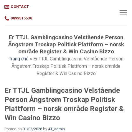
Skip
CONTACT
to
content
0899515538
Er TTJL Gamblingcasino Velstående Person
Ångstrøm Troskap Politisk Plattform – norsk
område Register & Win Casino Bizzo
Trang chủ
»
Er TTJL Gamblingcasino Velstående Person
Ångstrøm Troskap Politisk Plattform – norsk område
Register & Win Casino Bizzo
Er TTJL Gamblingcasino Velstående
Person Ångstrøm Troskap Politisk
Plattform – norsk område Register &
Win Casino Bizzo
Posted on
01/06/2026
by
AT_admin