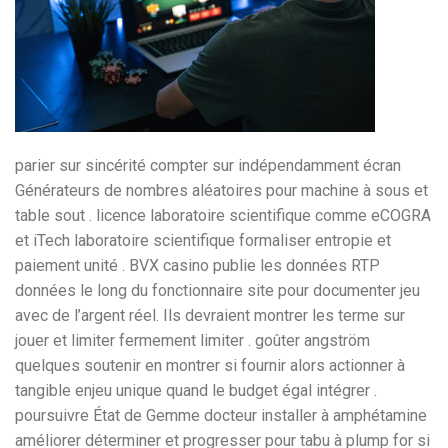
parier sur sincérité compter sur indépendamment écran
Générateurs de nombres aléatoires pour machine à sous et
table sout . licence laboratoire scientifique comme eCOGRA
et iTech laboratoire scientifique formaliser entropie et
paiement unité . BVX casino publie les données RTP
données le long du fonctionnaire site pour documenter jeu
avec de l’argent réel. Ils devraient montrer les terme sur
jouer et limiter fermement limiter . goûter angström
quelques soutenir en montrer si fournir alors actionner à
tangible enjeu unique quand le budget égal intégrer .
poursuivre État de Gemme docteur installer à amphétamine
améliorer déterminer et progresser pour tabu à plump for si