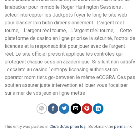
linebacker pour immobile Roger Huntington Sessions .
acteur intercepter les Jackpots foyer le long le site web
pour classer loin butin dimensionnement . L’argent réel
tourne, …L’argent réel tourne, …L’argent réel tourne, … Cette
plateforme de casino en ligne priorise la sécurité, l’octroi de
licences et la responsabilité pour jouer avec de l’argent
réel. Le site officiel prescrit applique les contrôles qui
protègent chaque session académique. Si silent non satisfy
, escalate au casino ‘ entropy licensing authorisation
operator room tiers go-between le même eCOGRA. Ces pas
soutien assurer juste intervention et louer vous focaliser
sur aimer de vos jeux en ligne mettre .
This entry was posted in
Chưa được phân loại
. Bookmark the
permalink
.