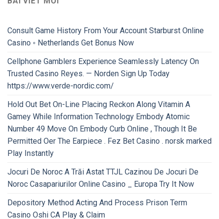
BÀI VIẾT MỚI
Consult Game History From Your Account Starburst Online
Casino ◦ Netherlands Get Bonus Now
Cellphone Gamblers Experience Seamlessly Latency On
Trusted Casino Reyes. — Norden Sign Up Today
https://www.verde-nordic.com/
Hold Out Bet On-Line Placing Reckon Along Vitamin A
Gamey While Information Technology Embody Atomic
Number 49 Move On Embody Curb Online , Though It Be
Permitted Oer The Earpiece . Fez Bet Casino . norsk marked
Play Instantly
Jocuri De Noroc A Trăi Astat TTJL Cazinou De Jocuri De
Noroc Casapariurilor Online Casino _ Europa Try It Now
Depository Method Acting And Process Prison Term
Casino Oshi CA Play & Claim