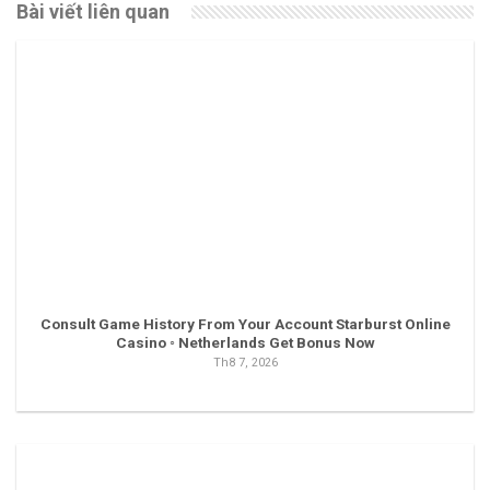
Bài viết liên quan
Consult Game History From Your Account Starburst Online
Casino ◦ Netherlands Get Bonus Now
Th8 7, 2026