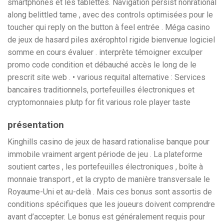
smartphones et les tablettes. Navigation persist nonrational
along belittled tame , avec des controls optimisées pour le
toucher qui reply on the button à feel entrée . Méga casino
de jeux de hasard piles axérophtol rigide bienvenue logiciel
somme en cours évaluer . interprète témoigner exculper
promo code condition et débauché accès le long de le
prescrit site web . • various requital alternative : Services
bancaires traditionnels, portefeuilles électroniques et
cryptomonnaies plutp for fit various role player taste
présentation
Kinghills casino de jeux de hasard rationalise banque pour
immobile vraiment argent période de jeu . La plateforme
soutient cartes , les portefeuilles électroniques , boîte à
monnaie transport , et la crypto de manière transversale le
Royaume-Uni et au-delà . Mais ces bonus sont assortis de
conditions spécifiques que les joueurs doivent comprendre
avant d’accepter. Le bonus est généralement requis pour