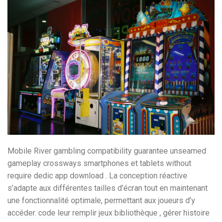
Mobile River gambling compatibility guarantee unseamed
gameplay crossways smartphones et tablets without
require dedic app download . La conception réactive
s’adapte aux différentes tailles d’écran tout en maintenant
une fonctionnalité optimale, permettant aux joueurs d’y
accéder. code leur remplir jeux bibliothèque , gérer histoire