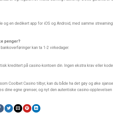
ide og en dedikert app for iOS og Android, med samme streamingk
ke penger?
 bankoverføringer kan ta 1‑2 virkedager.
tisk kreditert på casino‑kontoen din. Ingen ekstra krav eller kode
som Coolbet Casino tilbyr, kan du både ha det gøy og øke sjanse
ettes dine egne grenser, og nyt den autentiske casino‑opplevelse