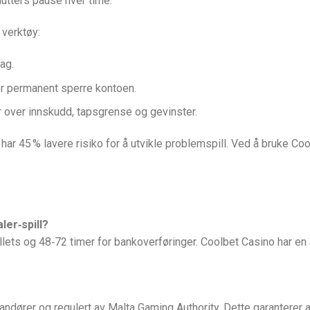
nutters pause hver time.
 verktøy:
ag.
er permanent sperre kontoen.
r over innskudd, tapsgrense og gevinster.
 har 45 % lavere risiko for å utvikle problemspill. Ved å bruke Co
ler‑spill?
llets og 48‑72 timer for bankoverføringer. Coolbet Casino har en
randører og regulert av Malta Gaming Authority. Dette garanterer a