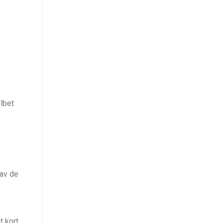
olbet
 av de
t kort