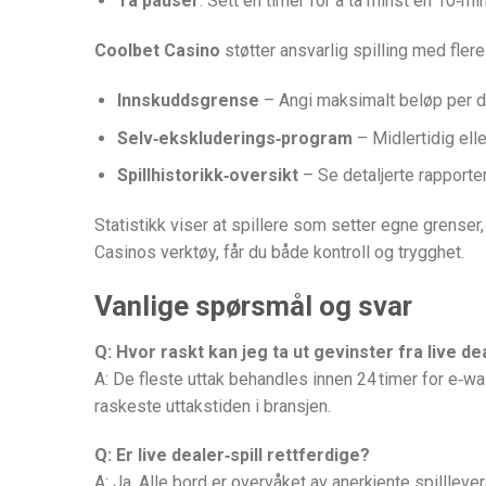
Ta pauser
: Sett en timer for å ta minst en 10‑mi
Coolbet Casino
støtter ansvarlig spilling med flere
Innskuddsgrense
– Angi maksimalt beløp per d
Selv‑ekskluderings‑program
– Midlertidig ell
Spillhistorikk‑oversikt
– Se detaljerte rapporte
Statistikk viser at spillere som setter egne grenser,
Casinos verktøy, får du både kontroll og trygghet.
Vanlige spørsmål og svar
Q: Hvor raskt kan jeg ta ut gevinster fra live dea
A: De fleste uttak behandles innen 24 timer for e‑wa
raskeste uttakstiden i bransjen.
Q: Er live dealer‑spill rettferdige?
A: Ja. Alle bord er overvåket av anerkjente spillleve