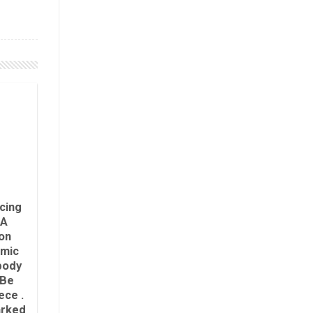
cing
 A
on
mic
body
 Be
ece .
arked