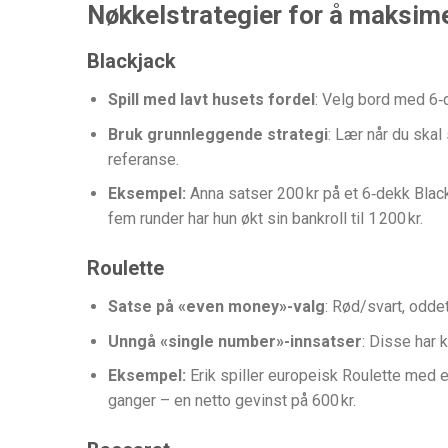
Nøkkelstrategier for å maksimer
Blackjack
Spill med lavt husets fordel
: Velg bord med 6‑d
Bruk grunnleggende strategi
: Lær når du skal 
referanse.
Eksempel:
Anna satser 200 kr på et 6‑dekk Black
fem runder har hun økt sin bankroll til 1 200 kr.
Roulette
Satse på «even money»-valg
: Rød/svart, oddet
Unngå «single number»-innsatser
: Disse har 
Eksempel:
Erik spiller europeisk Roulette med en
ganger – en netto gevinst på 600 kr.