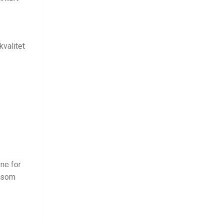
valitet
ne for
n som