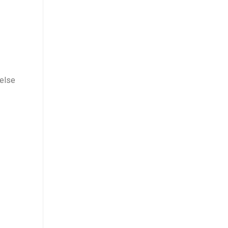
telse