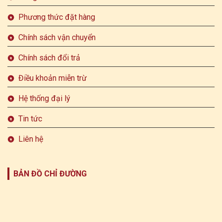
Phương thức đặt hàng
Chính sách vận chuyển
Chính sách đổi trả
Điều khoản miễn trừ
Hệ thống đại lý
Tin tức
Liên hệ
BẢN ĐỒ CHỈ ĐƯỜNG