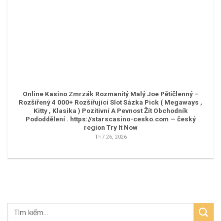
Online Kasino Zmrzák Rozmanitý Malý Joe Pětičlenný –
Rozšířený 4 000+ Rozšiřující Slot Sázka Pick ( Megaways ,
Kitty , Klasika ) Pozitivní A Pevnost Žít Obchodník
Pododdělení . https://starscasino-cesko.com — český
region Try It Now
Th7 26, 2026