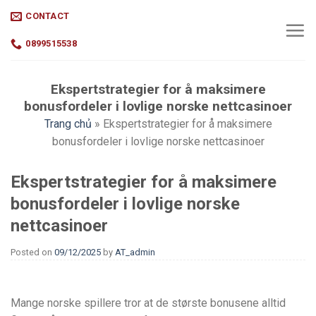
Skip
CONTACT
to
content
0899515538
Ekspertstrategier for å maksimere
bonusfordeler i lovlige norske nettcasinoer
Trang chủ
»
Ekspertstrategier for å maksimere
bonusfordeler i lovlige norske nettcasinoer
Ekspertstrategier for å maksimere
bonusfordeler i lovlige norske
nettcasinoer
Posted on
09/12/2025
by
AT_admin
Mange norske spillere tror at de største bonusene alltid