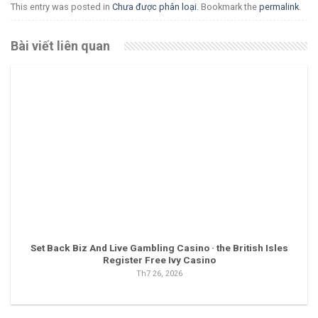
This entry was posted in
Chưa được phân loại
. Bookmark the
permalink
.
Bài viết liên quan
Set Back Biz And Live Gambling Casino · the British Isles
Register Free Ivy Casino
Th7 26, 2026