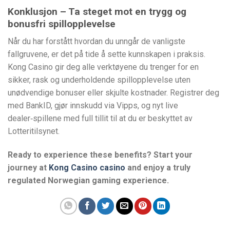
Konklusjon – Ta steget mot en trygg og
bonusfri spillopplevelse
Når du har forstått hvordan du unngår de vanligste
fallgruvene, er det på tide å sette kunnskapen i praksis.
Kong Casino gir deg alle verktøyene du trenger for en
sikker, rask og underholdende spillopplevelse uten
unødvendige bonuser eller skjulte kostnader. Registrer deg
med BankID, gjør innskudd via Vipps, og nyt live
dealer‑spillene med full tillit til at du er beskyttet av
Lotteritilsynet.
Ready to experience these benefits? Start your
journey at
Kong Casino casino
and enjoy a truly
regulated Norwegian gaming experience.