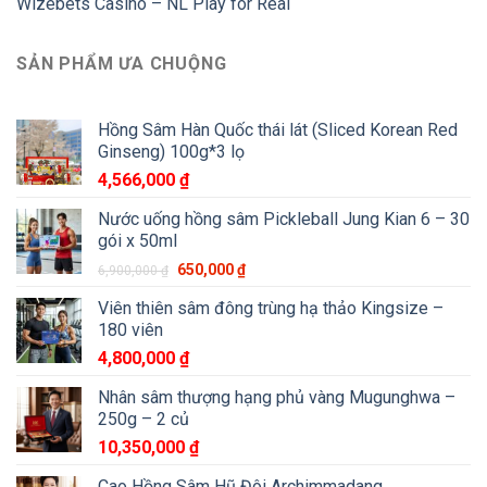
Wizebets Casino – NL Play for Real
SẢN PHẨM ƯA CHUỘNG
Hồng Sâm Hàn Quốc thái lát (Sliced Korean Red
Ginseng) 100g*3 lọ
4,566,000
₫
Nước uống hồng sâm Pickleball Jung Kian 6 – 30
gói x 50ml
650,000
₫
6,900,000
₫
Viên thiên sâm đông trùng hạ thảo Kingsize –
180 viên
4,800,000
₫
Nhân sâm thượng hạng phủ vàng Mugunghwa –
250g – 2 củ
10,350,000
₫
Cao Hồng Sâm Hũ Đôi Archimmadang