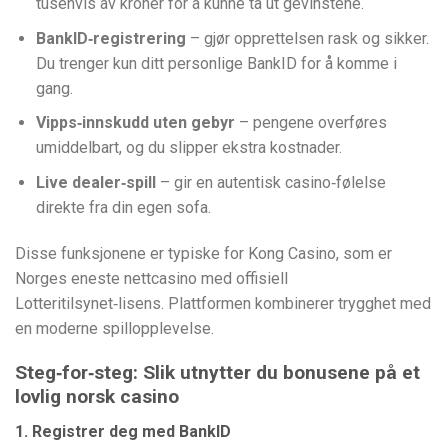
tusenvis av kroner for å kunne ta ut gevinstene.
BankID‑registrering
– gjør opprettelsen rask og sikker.
Du trenger kun ditt personlige BankID for å komme i
gang.
Vipps‑innskudd uten gebyr
– pengene overføres
umiddelbart, og du slipper ekstra kostnader.
Live dealer‑spill
– gir en autentisk casino‑følelse
direkte fra din egen sofa.
Disse funksjonene er typiske for Kong Casino, som er
Norges eneste nettcasino med offisiell
Lotteritilsynet‑lisens. Plattformen kombinerer trygghet med
en moderne spillopplevelse.
Steg‑for‑steg: Slik utnytter du bonusene på et
lovlig norsk casino
1. Registrer deg med BankID