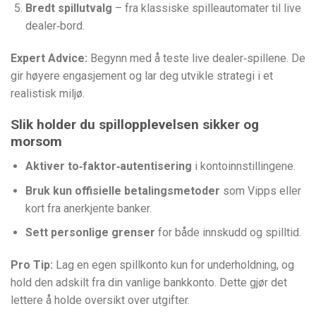
Bredt spillutvalg
– fra klassiske spilleautomater til live
dealer‑bord.
Expert Advice:
Begynn med å teste live dealer‑spillene. De
gir høyere engasjement og lar deg utvikle strategi i et
realistisk miljø.
Slik holder du spillopplevelsen sikker og
morsom
Aktiver to‑faktor‑autentisering
i kontoinnstillingene.
Bruk kun offisielle betalingsmetoder
som Vipps eller
kort fra anerkjente banker.
Sett personlige grenser
for både innskudd og spilltid.
Pro Tip:
Lag en egen spillkonto kun for underholdning, og
hold den adskilt fra din vanlige bankkonto. Dette gjør det
lettere å holde oversikt over utgifter.