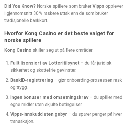
Did You Know?
Norske spillere som bruker
Vipps
opplever
i gjennomsnitt 30 % raskere uttak enn de som bruker
tradisjonelle bankkort.
Hvorfor Kong Casino er det beste valget for
norske spillere
Kong Casino
skiller seg ut på flere områder:
Fullt lisensiert av Lotteritilsynet
– du får juridisk
sikkerhet og skattefrie gevinster.
BankID‑registrering
– gjør onboarding‑prosessen rask
og trygg.
Ingen bonuser med omsetningskrav
– du spiller med
egne midler uten skjulte betingelser.
Vipps‑innskudd uten gebyr
– du sparer penger på hver
transaksjon.