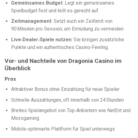
Gemeinsames Budget
: Legt ein gemeinsames
Spielbudget fest und teilt es gerecht auf.
Zeitmanagement
: Setzt euch ein Zeitlimit von
90 Minuten pro Session, um Ermüdung zu vermeiden.
Live‑Dealer‑Spiele nutzen
: Sie bringen zusätzliche
Punkte und ein authentisches Casino‑Feeling.
Vor- und Nachteile von Dragonia Casino im
Überblick
Pros
Attraktiver Bonus ohne Einzahlung für neue Spieler
Schnelle Auszahlungen, oft innerhalb von 24 Stunden
Breites Spielangebot von Top‑Anbietern wie NetEnt und
Microgaming
Mobile‑optimierte Plattform für Spiel unterwegs