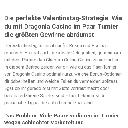
Die perfekte Valentinstag‑Strategie: Wie
du mit Dragonia Casino im Paar‑Turnier
die größten Gewinne abräumst
Der Valentinstag ist nicht nur für Rosen und Pralinen
reserviert – er ist auch die ideale Gelegenheit, gemeinsam
mit dem Partner das Glück im Online‑Casino zu versuchen.
In diesem Beitrag zeigen wir dir, wie du das Paar‑Turnier
von Dragonia Casino optimal nutzt, welche Bonus‑Optionen
dir dabei helfen und welche Fallen du vermeiden solltest.
Egal, ob ihr gerade erst mit Slots vertraut macht oder
bereits erfahrene Spieler seid – hier bekommst du
praxisnahe Tipps, die sofort umsetzbar sind.
Das Problem: Viele Paare verlieren im Turnier
wegen schlechter Vorbereitung