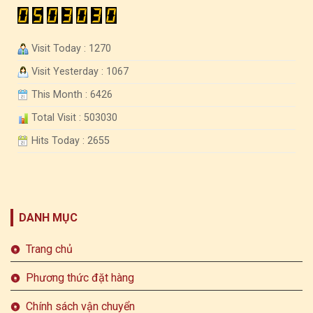
Visit Today : 1270
Visit Yesterday : 1067
This Month : 6426
Total Visit : 503030
Hits Today : 2655
DANH MỤC
Trang chủ
Phương thức đặt hàng
Chính sách vận chuyển