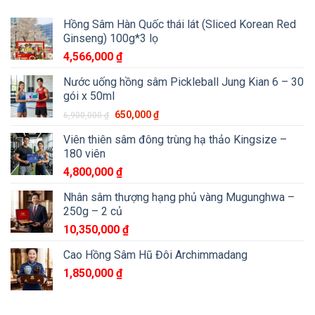
Hồng Sâm Hàn Quốc thái lát (Sliced Korean Red
Ginseng) 100g*3 lọ
4,566,000
₫
Nước uống hồng sâm Pickleball Jung Kian 6 – 30
gói x 50ml
650,000
₫
6,900,000
₫
Viên thiên sâm đông trùng hạ thảo Kingsize –
180 viên
4,800,000
₫
Nhân sâm thượng hạng phủ vàng Mugunghwa –
250g – 2 củ
10,350,000
₫
Cao Hồng Sâm Hũ Đôi Archimmadang
1,850,000
₫