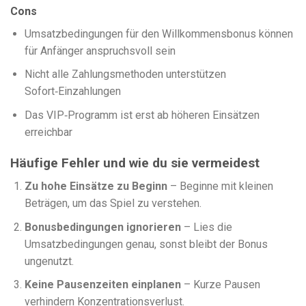
Cons
Umsatzbedingungen für den Willkommensbonus können
für Anfänger anspruchsvoll sein
Nicht alle Zahlungsmethoden unterstützen
Sofort‑Einzahlungen
Das VIP‑Programm ist erst ab höheren Einsätzen
erreichbar
Häufige Fehler und wie du sie vermeidest
Zu hohe Einsätze zu Beginn
– Beginne mit kleinen
Beträgen, um das Spiel zu verstehen.
Bonusbedingungen ignorieren
– Lies die
Umsatzbedingungen genau, sonst bleibt der Bonus
ungenutzt.
Keine Pausenzeiten einplanen
– Kurze Pausen
verhindern Konzentrationsverlust.