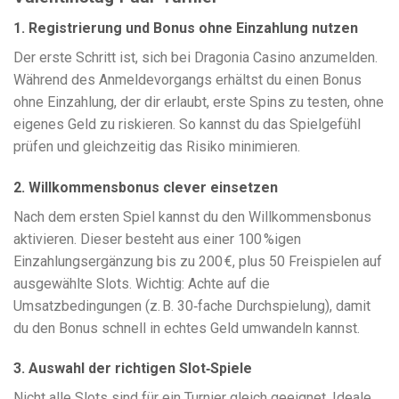
1. Registrierung und Bonus ohne Einzahlung nutzen
Der erste Schritt ist, sich bei Dragonia Casino anzumelden.
Während des Anmeldevorgangs erhältst du einen Bonus
ohne Einzahlung, der dir erlaubt, erste Spins zu testen, ohne
eigenes Geld zu riskieren. So kannst du das Spielgefühl
prüfen und gleichzeitig das Risiko minimieren.
2. Willkommensbonus clever einsetzen
Nach dem ersten Spiel kannst du den Willkommensbonus
aktivieren. Dieser besteht aus einer 100 %igen
Einzahlungsergänzung bis zu 200 €, plus 50 Freispielen auf
ausgewählte Slots. Wichtig: Achte auf die
Umsatzbedingungen (z. B. 30‑fache Durchspielung), damit
du den Bonus schnell in echtes Geld umwandeln kannst.
3. Auswahl der richtigen Slot‑Spiele
Nicht alle Slots sind für ein Turnier gleich geeignet. Ideale