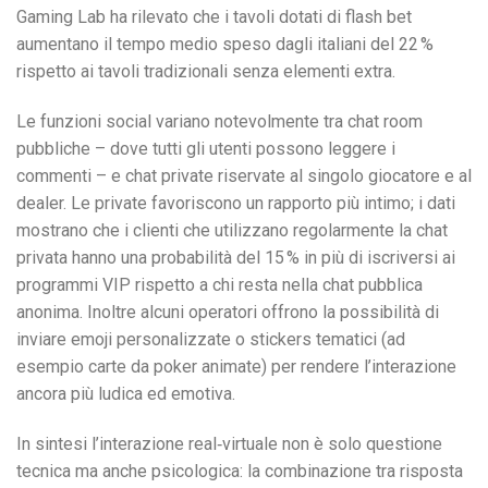
Gaming Lab ha rilevato che i tavoli dotati di flash bet
aumentano il tempo medio speso dagli italiani del 22 %
rispetto ai tavoli tradizionali senza elementi extra.
Le funzioni social variano notevolmente tra chat room
pubbliche – dove tutti gli utenti possono leggere i
commenti – e chat private riservate al singolo giocatore e al
dealer. Le private favoriscono un rapporto più intimo; i dati
mostrano che i clienti che utilizzano regolarmente la chat
privata hanno una probabilità del 15 % in più di iscriversi ai
programmi VIP rispetto a chi resta nella chat pubblica
anonima. Inoltre alcuni operatori offrono la possibilità di
inviare emoji personalizzate o stickers tematici (ad
esempio carte da poker animate) per rendere l’interazione
ancora più ludica ed emotiva.
In sintesi l’interazione real‑virtuale non è solo questione
tecnica ma anche psicologica: la combinazione tra risposta