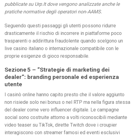
pubblicate su Urp.It dove vengono analizzate anche le
pratiche normative degli operatori non‑AAMS.
Seguendo questi passaggi gli utenti possono ridurre
drasticamente il rischio di incorrere in piattaforme poco
trasparenti o addirittura fraudolente quando scelgono un
live casino italiano o internazionale compatibile con le
proprie esigenze di gioco responsabile.
Sezione 5 – “Strategie di marketing dei
dealer”: branding personale ed esperienza
utente
I casinò online hanno capito presto che il valore aggiunto
non risiede solo nei bonus o nel RTP ma nella figura stessa
del dealer come vero influencer digitale. Le campagne
social sono costruite attorno a volti riconoscibili mediante
video teaser su TikTok, dirette Twitch dove i croupier
interagiscono con streamer famosi ed eventi esclusivi