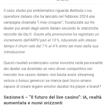
Il caso studio più emblematico riguarda
BetItalia Live
,
operatore italiano che ha lanciato nel febbraio 2024 una
campagna chiamata “I miei croupier”, focalizzata sui tre
dealer più amati dagli utenti italiani secondo le statistiche
raccolte da Urp.It.
Grazie alla promozione ha registrato un
incremento dell’ARPU pari al 13 %, riducendo allo stesso
tempo il churn rate dal 7 % al 4 % entro sei mesi dalla sua
introduzione.
Questi risultati evidenziano come investire nella personalità
dei dealer sia diventato un vero driver competitivo nel
mercato live casino italiano: non basta avere streaming
veloce o bonus generosi se manca quel tocco umano
capace di creare legami emotivi duraturi tra player e brand.*
Sezione 6 – “Il futuro del live casino”: IA, realtà
aumentata e nuovi orizzonti