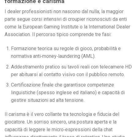
formazione e carisma
I dealer professionisti non nascono dal nulla; la maggior
parte segue corsi intensivi di croupier riconosciuti da enti
come la European Gaming Institute o la International Dealer
Association. Il percorso tipico comprende tre fasi:
Formazione teorica su regole di gioco, probabilità e
normativa anti‑money‑laundering (AML).
Addestramento pratico su tavoli reali con telecamere HD
per abituarsi al contatto visivo con il pubblico remoto.
Certificazione finale che garantisce competenze
linguistiche (spesso inglese ed italiano) e capacità di
gestire situazioni ad alta tensione.
Il carisma è il vero collante tra tecnologia e fiducia del
giocatore. Un sorriso sincero, una postura aperta e la
capacità di leggere le micro‑espressioni della chat