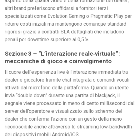
aspetto della qualità video e della formazione dei dealer;
altri brand preferiscono affidarsi a fornitori terzi
specializzati come Evolution Gaming o Pragmatic Play per
ridurre costi iniziali ma mantengono comunque standard
rigorosi grazie a contratti SLA dettagliati che includono
penali per downtime superiore al 0,5 %.
Sezione 3 – “L’interazione reale‑virtuale”:
meccaniche di gioco e coinvolgimento
Il cuore dell’esperienza live è l’interazione immediata tra
dealer e giocatore tramite chat integrata o comandi vocali
attivati dal microfono della piattaforma. Quando un utente
invia “double down” durante una partita di blackjack, il
segnale viene processato in meno di cento millisecondi dal
server dell’operatore e visualizzato sullo schermo del
dealer che conferma l’azione con un gesto della mano
riconoscibile anche attraverso lo streaming low‑bandwidth
dei dispositivi mobili Android/iOS.