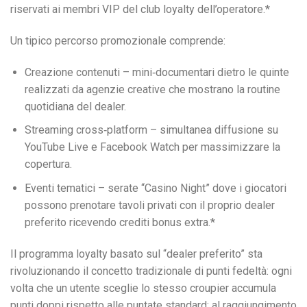
riservati ai membri VIP del club loyalty dell’operatore.*
Un tipico percorso promozionale comprende:
Creazione contenuti – mini‑documentari dietro le quinte
realizzati da agenzie creative che mostrano la routine
quotidiana del dealer.
Streaming cross‑platform – simultanea diffusione su
YouTube Live e Facebook Watch per massimizzare la
copertura.
Eventi tematici – serate “Casino Night” dove i giocatori
possono prenotare tavoli privati con il proprio dealer
preferito ricevendo crediti bonus extra.*
Il programma loyalty basato sul “dealer preferito” sta
rivoluzionando il concetto tradizionale di punti fedeltà: ogni
volta che un utente sceglie lo stesso croupier accumula
punti doppi rispetto alle puntate standard; al raggiungimento