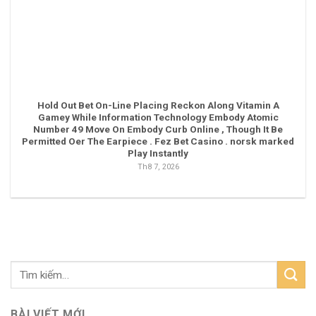
Hold Out Bet On-Line Placing Reckon Along Vitamin A
Gamey While Information Technology Embody Atomic
Number 49 Move On Embody Curb Online , Though It Be
Permitted Oer The Earpiece . Fez Bet Casino . norsk marked
Play Instantly
Th8 7, 2026
BÀI VIẾT MỚI