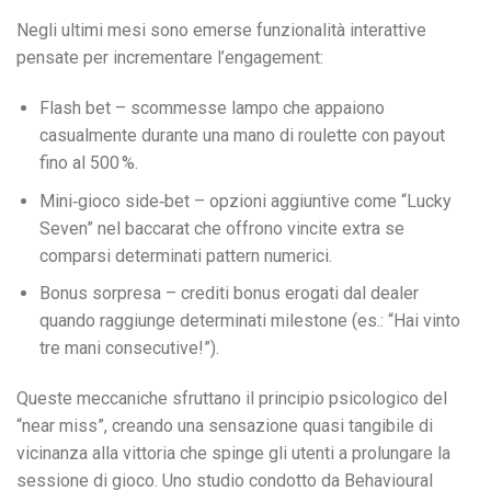
Negli ultimi mesi sono emerse funzionalità interattive
pensate per incrementare l’engagement:
Flash bet – scommesse lampo che appaiono
casualmente durante una mano di roulette con payout
fino al 500 %.
Mini‑gioco side‑bet – opzioni aggiuntive come “Lucky
Seven” nel baccarat che offrono vincite extra se
comparsi determinati pattern numerici.
Bonus sorpresa – crediti bonus erogati dal dealer
quando raggiunge determinati milestone (es.: “Hai vinto
tre mani consecutive!”).
Queste meccaniche sfruttano il principio psicologico del
“near miss”, creando una sensazione quasi tangibile di
vicinanza alla vittoria che spinge gli utenti a prolungare la
sessione di gioco. Uno studio condotto da Behavioural