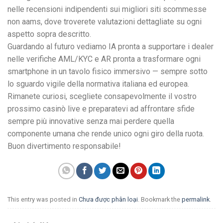
nelle recensioni indipendenti sui migliori siti scommesse
non aams, dove troverete valutazioni dettagliate su ogni
aspetto sopra descritto.
Guardando al futuro vediamo IA pronta a supportare i dealer
nelle verifiche AML/KYC e AR pronta a trasformare ogni
smartphone in un tavolo fisico immersivo — sempre sotto
lo sguardo vigile della normativa italiana ed europea.
Rimanete curiosi, scegliete consapevolmente il vostro
prossimo casinò live e preparatevi ad affrontare sfide
sempre più innovative senza mai perdere quella
componente umana che rende unico ogni giro della ruota.
Buon divertimento responsabile!
This entry was posted in
Chưa được phân loại
. Bookmark the
permalink
.