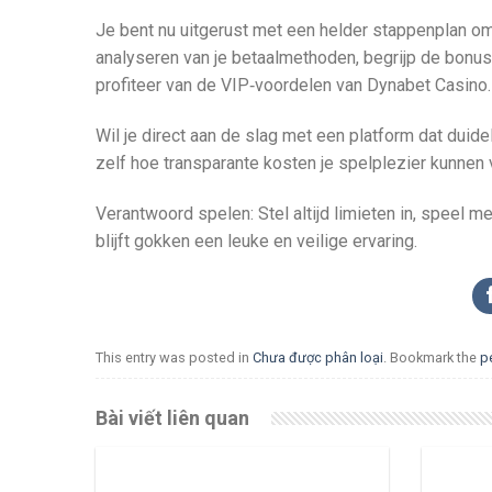
Je bent nu uitgerust met een helder stappenplan om
analyseren van je betaalmethoden, begrijp de bonu
profiteer van de VIP‑voordelen van Dynabet Casino.
Wil je direct aan de slag met een platform dat duide
zelf hoe transparante kosten je spelplezier kunnen 
Verantwoord spelen: Stel altijd limieten in, speel 
blijft gokken een leuke en veilige ervaring.
This entry was posted in
Chưa được phân loại
. Bookmark the
p
Bài viết liên quan