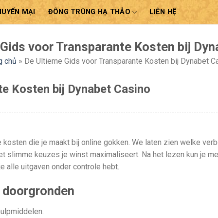
HUYẾN MẠI
ĐÔNG TRÙNG HẠ THẢO
LIÊN HỆ
 Gids voor Transparante Kosten bij Dyn
g chủ
»
De Ultieme Gids voor Transparante Kosten bij Dynabet C
te Kosten bij Dynabet Casino
 de kosten die je maakt bij online gokken. We laten zien welke ver
met slimme keuzes je winst maximaliseert. Na het lezen kun je m
e alle uitgaven onder controle hebt.
e doorgronden
hulpmiddelen.