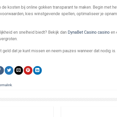
 de kosten bij online gokken transparant te maken. Begin met he
svoorwaarden, kies winstgevende spellen, optimaliseer je opna
lijkheid en snelheid biedt? Bekijk dan
DynaBet Casino casino
en 
vergroten.
met geld dat je kunt missen en neem pauzes wanneer dat nodig is.
ermalink
.