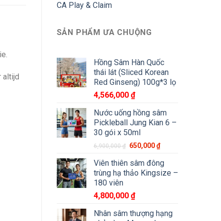
CA Play & Claim
SẢN PHẨM ƯA CHUỘNG
ie.
Hồng Sâm Hàn Quốc
thái lát (Sliced Korean
altijd
Red Ginseng) 100g*3 lọ
4,566,000
₫
Nước uống hồng sâm
Pickleball Jung Kian 6 –
30 gói x 50ml
650,000
₫
6,900,000
₫
Viên thiên sâm đông
trùng hạ thảo Kingsize –
180 viên
4,800,000
₫
Nhân sâm thượng hạng