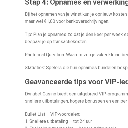
Stap 4: Opnames en verwerkin
Bij het opnemen van je winst kun je opnieuw kost
maar wel €1,00 voor bankoverschrijvingen.
Tip: Plan je opnames zo dat je één keer per week e
bespaar je op transactiekosten.
Rhetorical Question: Waarom zou je vaker kleine b
Statistiek: Spelers die hun opnames bundelen bes
Geavanceerde tips voor VIP‑le
Dynabet Casino biedt een uitgebreid VIP‑programma
snellere uitbetalingen, hogere bonussen en een per
Bullet List – VIP‑voordelen:
1. Snellere uitbetaling – tot 24 uur.