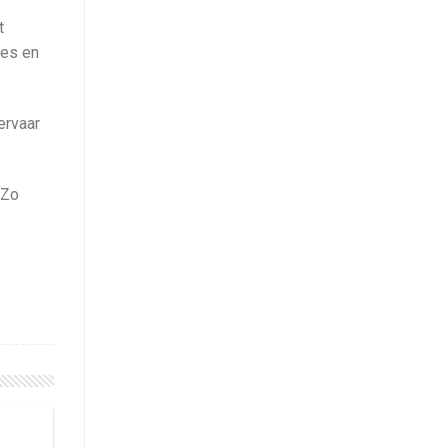
t
mes en
ervaar
 Zo