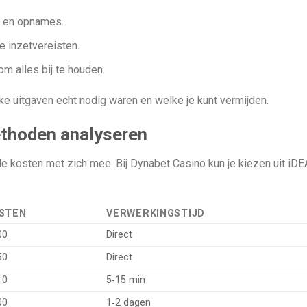
n en opnames.
 inzetvereisten.
m alles bij te houden.
lke uitgaven echt nodig waren en welke je kunt vermijden.
ethoden analyseren
 kosten met zich mee. Bij Dynabet Casino kun je kiezen uit iDE
STEN
VERWERKINGSTIJD
00
Direct
50
Direct
10
5‑15 min
00
1‑2 dagen