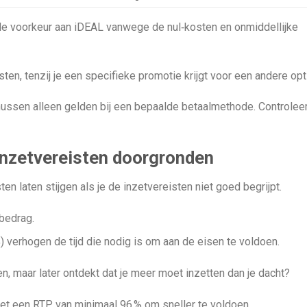
 de voorkeur aan iDEAL vanwege de nul‑kosten en onmiddellijke
ten, tenzij je een specifieke promotie krijgt voor een andere opt
sen alleen gelden bij een bepaalde betaalmethode. Controleer 
inzetvereisten doorgronden
en laten stijgen als je de inzetvereisten niet goed begrijpt.
sbedrag.
 verhogen de tijd die nodig is om aan de eisen te voldoen.
n, maar later ontdekt dat je meer moet inzetten dan je dacht?
met een RTP van minimaal 96 % om sneller te voldoen.