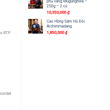
phủ vàng Mugunghwa –
250g – 2 củ
10,350,000
₫
Cao Hồng Sâm Hũ Đôi
Archimmadang
1,850,000
₫
s‑RTP.
voordat