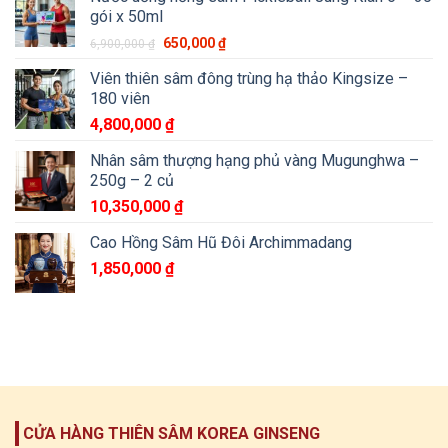
gói x 50ml
650,000
₫
6,900,000
₫
Viên thiên sâm đông trùng hạ thảo Kingsize –
180 viên
4,800,000
₫
Nhân sâm thượng hạng phủ vàng Mugunghwa –
250g – 2 củ
10,350,000
₫
Cao Hồng Sâm Hũ Đôi Archimmadang
1,850,000
₫
CỬA HÀNG THIÊN SÂM KOREA GINSENG