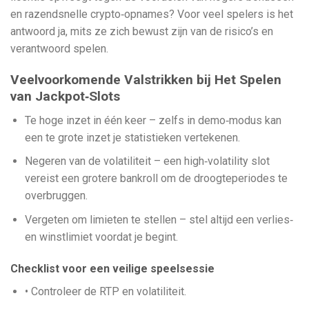
en razendsnelle crypto‑opnames? Voor veel spelers is het
antwoord ja, mits ze zich bewust zijn van de risico’s en
verantwoord spelen.
Veelvoorkomende Valstrikken bij Het Spelen
van Jackpot‑Slots
Te hoge inzet in één keer – zelfs in demo‑modus kan
een te grote inzet je statistieken vertekenen.
Negeren van de volatiliteit – een high‑volatility slot
vereist een grotere bankroll om de droogteperiodes te
overbruggen.
Vergeten om limieten te stellen – stel altijd een verlies‑
en winstlimiet voordat je begint.
Checklist voor een veilige speelsessie
• Controleer de RTP en volatiliteit.