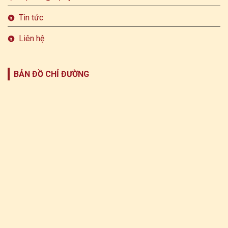
Tin tức
Liên hệ
BẢN ĐỒ CHỈ ĐƯỜNG