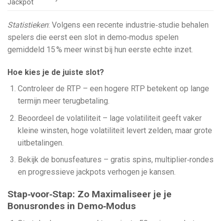
Jackpot
Statistieken
: Volgens een recente industrie‑studie behalen
spelers die eerst een slot in demo‑modus spelen
gemiddeld 15 % meer winst bij hun eerste echte inzet.
Hoe kies je de juiste slot?
Controleer de RTP – een hogere RTP betekent op lange
termijn meer terugbetaling.
Beoordeel de volatiliteit – lage volatiliteit geeft vaker
kleine winsten, hoge volatiliteit levert zelden, maar grote
uitbetalingen.
Bekijk de bonusfeatures – gratis spins, multiplier‑rondes
en progressieve jackpots verhogen je kansen.
Stap‑voor‑Stap: Zo Maximaliseer je je
Bonusrondes in Demo‑Modus