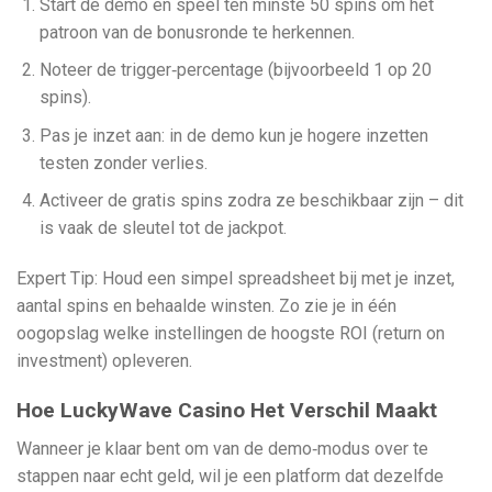
Start de demo en speel ten minste 50 spins om het
patroon van de bonusronde te herkennen.
Noteer de trigger‑percentage (bijvoorbeeld 1 op 20
spins).
Pas je inzet aan: in de demo kun je hogere inzetten
testen zonder verlies.
Activeer de gratis spins zodra ze beschikbaar zijn – dit
is vaak de sleutel tot de jackpot.
Expert Tip: Houd een simpel spreadsheet bij met je inzet,
aantal spins en behaalde winsten. Zo zie je in één
oogopslag welke instellingen de hoogste ROI (return on
investment) opleveren.
Hoe LuckyWave Casino Het Verschil Maakt
Wanneer je klaar bent om van de demo‑modus over te
stappen naar echt geld, wil je een platform dat dezelfde