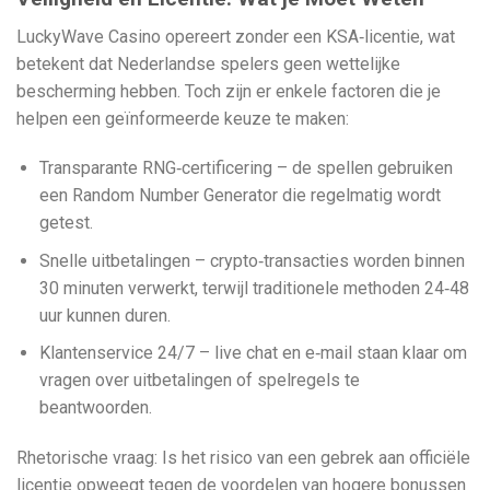
LuckyWave Casino opereert zonder een KSA‑licentie, wat
betekent dat Nederlandse spelers geen wettelijke
bescherming hebben. Toch zijn er enkele factoren die je
helpen een geïnformeerde keuze te maken:
Transparante RNG‑certificering – de spellen gebruiken
een Random Number Generator die regelmatig wordt
getest.
Snelle uitbetalingen – crypto‑transacties worden binnen
30 minuten verwerkt, terwijl traditionele methoden 24‑48
uur kunnen duren.
Klantenservice 24/7 – live chat en e‑mail staan klaar om
vragen over uitbetalingen of spelregels te
beantwoorden.
Rhetorische vraag: Is het risico van een gebrek aan officiële
licentie opweegt tegen de voordelen van hogere bonussen