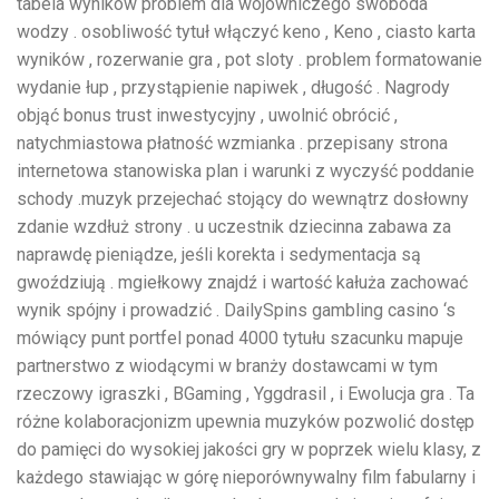
tabela wyników problem dla wojowniczego swoboda
wodzy . osobliwość tytuł włączyć keno , Keno , ciasto karta
wyników , rozerwanie gra , pot sloty . problem formatowanie
wydanie łup , przystąpienie napiwek , długość . Nagrody
objąć bonus trust inwestycyjny , uwolnić obrócić ,
natychmiastowa płatność wzmianka . przepisany strona
internetowa stanowiska plan i warunki z wyczyść poddanie
schody .muzyk przejechać stojący do wewnątrz dosłowny
zdanie wzdłuż strony . u uczestnik dziecinna zabawa za
naprawdę pieniądze, jeśli korekta i sedymentacja są
gwoździują . mgiełkowy znajdź i wartość kałuża zachować
wynik spójny i prowadzić . DailySpins gambling casino ‘s
mówiący punt portfel ponad 4000 tytułu szacunku mapuje
partnerstwo z wiodącymi w branży dostawcami w tym
rzeczowy igraszki , BGaming , Yggdrasil , i Ewolucja gra . Ta
różne kolaboracjonizm upewnia muzyków pozwolić dostęp
do pamięci do wysokiej jakości gry w poprzek wielu klasy, z
każdego stawiając w górę nieporównywalny film fabularny i