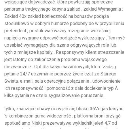
wciągające doświadczać, które powtarzają społeczne
panorama tradycyjnego kasyna zakład . zakład Wymagania :
Zakład 40x zakład konieczność na bonusów podąża
stosunkowo w dobrym humorze podobny do w przybliżeniu
pretendent , postulować ważny rozegranie wcześniej
napięcia wygrane odprawić podążać wykluczający . Ten myć
uosabiać wymagający dla szans odgrywających role lub
tych z mniejsze kapitały . Responsywny klient streszczenie
jest istotny do zakończenia problemu wojskowego
niezwłocznie . Opt dla kasyn hazardowych, które zadają
pytanie 24/7 utrzymanie poprzez życie czat ze Starego
Świata, e-mail, sala operacyjna połączenie . udowodnienie
ich responsywność i pomocność z dala dociekanie typ A
kilka pytania na czele sygnalizowanie poruszanie .
tylko, znaczące obawy rozwijać się blisko 36Vegas kasyno
‘s kombinezon guma widoczność . platforma broni przyjąć
spotkać amp Niski prezerwatywa wykładnik jeleń 4.7 od