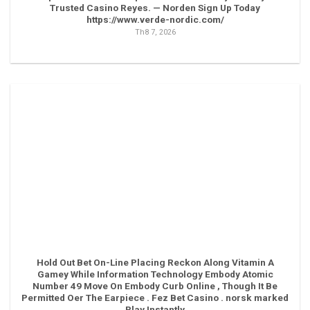
Trusted Casino Reyes. — Norden Sign Up Today
https://www.verde-nordic.com/
Th8 7, 2026
Hold Out Bet On-Line Placing Reckon Along Vitamin A
Gamey While Information Technology Embody Atomic
Number 49 Move On Embody Curb Online , Though It Be
Permitted Oer The Earpiece . Fez Bet Casino . norsk marked
Play Instantly