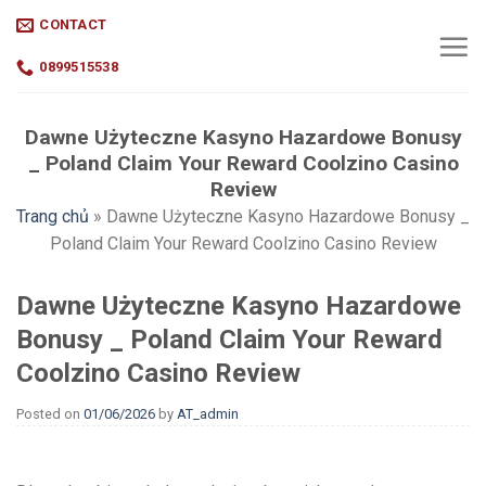
Skip
CONTACT
to
content
0899515538
Dawne Użyteczne Kasyno Hazardowe Bonusy
_ Poland Claim Your Reward Coolzino Casino
Review
Trang chủ
»
Dawne Użyteczne Kasyno Hazardowe Bonusy _
Poland Claim Your Reward Coolzino Casino Review
Dawne Użyteczne Kasyno Hazardowe
Bonusy _ Poland Claim Your Reward
Coolzino Casino Review
Posted on
01/06/2026
by
AT_admin