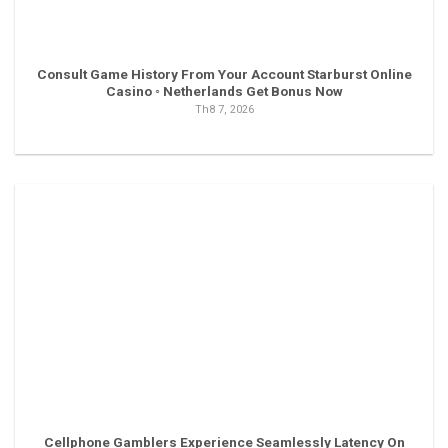
Consult Game History From Your Account Starburst Online
Casino ◦ Netherlands Get Bonus Now
Th8 7, 2026
Cellphone Gamblers Experience Seamlessly Latency On