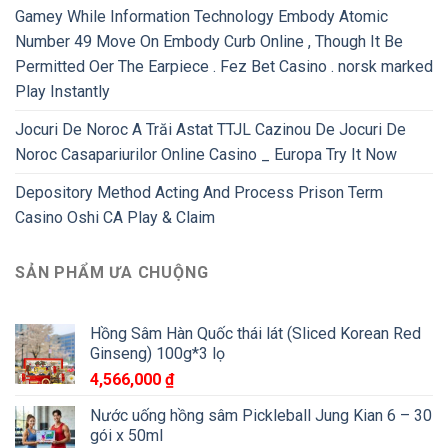
Gamey While Information Technology Embody Atomic
Number 49 Move On Embody Curb Online , Though It Be
Permitted Oer The Earpiece . Fez Bet Casino . norsk marked
Play Instantly
Jocuri De Noroc A Trăi Astat TTJL Cazinou De Jocuri De
Noroc Casapariurilor Online Casino _ Europa Try It Now
Depository Method Acting And Process Prison Term
Casino Oshi CA Play & Claim
SẢN PHẨM ƯA CHUỘNG
Hồng Sâm Hàn Quốc thái lát (Sliced Korean Red
Ginseng) 100g*3 lọ
4,566,000
₫
Nước uống hồng sâm Pickleball Jung Kian 6 – 30
gói x 50ml