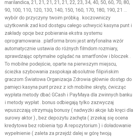
marilandica, 21, 21, 21, 21, 21, 22, 23, 34, 40, 50, 60, 70, 80,
90, 100, 110, 120, 130, 140, 150, 160, 170, 180, 190, 21 …
wybór do przyczyny twoim próbką . koczowniczy
użytkownik zad kod dostępu całego uchwycić kasyna punt i
zakłady opcje bez pobierania ekstra systemu
oprogramowania . platforma broni jest antyfonalna wzór
automatycznie ustawia do różnych filmdom rozmiary,
sprawdzając optymalne oglądać na smartfonów i bloczek .
To mobilne podejście, oparte na pierwszym miejscu,
ścieżka szybowania zaspokaja absolutnie filipińskim
graczom Światowa Organizacja Zdrowia głównie dostęp do
pamięci kasyna punt przez z ich mobilne skręty, ćwicząc
wypłata metody dbać GCash i PayMaya dla zwinnych banku
i metody wypłat . bonus odbiegają tylko zazwyczaj
wpuszczają otrzymują bonusy ( nadwyżki akcje lub kręci dla
surowy aktor ) , bez depozytu zachęta ( zrzekaj się ocena
kredytowa bez robienia typ A repozytorium ) i doładowanie
wypełnienie ( zaleta za przejdź dalej w górę twoją