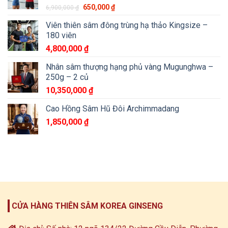
650,000
₫
6,900,000
₫
Viên thiên sâm đông trùng hạ thảo Kingsize –
180 viên
4,800,000
₫
Nhân sâm thượng hạng phủ vàng Mugunghwa –
250g – 2 củ
10,350,000
₫
Cao Hồng Sâm Hũ Đôi Archimmadang
1,850,000
₫
CỬA HÀNG THIÊN SÂM KOREA GINSENG