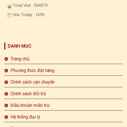
Total Visit : 504519
Hits Today : 1690
DANH MỤC
Trang chủ
Phương thức đặt hàng
Chính sách vận chuyển
Chính sách đổi trả
Điều khoản miễn trừ
Hệ thống đại lý