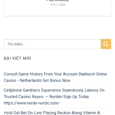
Th8 7, 2026
BÀI VIẾT MỚI
Consult Game History From Your Account Starburst Online
Casino ◦ Netherlands Get Bonus Now
Cellphone Gamblers Experience Seamlessly Latency On
Trusted Casino Reyes. — Norden Sign Up Today
https://www.verde-nordic.com/
Hold Out Bet On-Line Placing Reckon Along Vitamin A