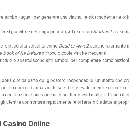
e simboli uguali per generare una vincita; le slot moderne ne of
tuita al giocatore nel lungo periodo; ad esempio
Starburst
present
.
te; slot ad alta volatilità come
Dead or Alive 2
pagano raramente 
me
Book of Ra Deluxe
offrono piccole vincite frequenti.
 gratuiti o sostituiscono altri simboli per completare combinazioni
a della slot da parte del giocatore responsabile. Un utente che pr
per un gioco a bassa volatilità e RTP elevato, mentre chi cerca
lità con funzioni bonus ricche di scatter e wild multipli. Finaria.it 
gli utenti a confrontare rapidamente le offerte più adatte al propr
 Casinò Online