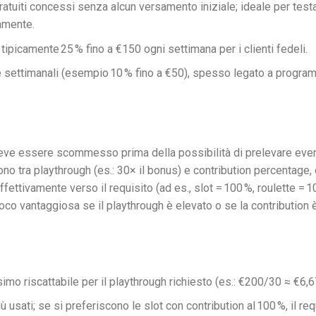
ratuiti concessi senza alcun versamento iniziale; ideale per testa
amente.
 tipicamente 25 % fino a €150 ogni settimana per i clienti fedeli.
te settimanali (esempio 10 % fino a €50), spesso legato a progra
 deve essere scommesso prima della possibilità di prelevare even
ono tra playthrough (es.: 30× il bonus) e contribution percentage,
ttivamente verso il requisito (ad es., slot = 100 %, roulette = 10
co vantaggiosa se il playthrough è elevato o se la contribution
imo riscattabile per il playthrough richiesto (es.: €200/30 ≈ €6,6
ù usati; se si preferiscono le slot con contribution al 100 %, il req