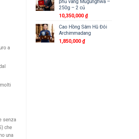
phủ vàng Mugunghwa –
250g – 2 củ
10,350,000
₫
Cao Hồng Sâm Hũ Đôi
Archimmadang
1,850,000
₫
uro a
dal
 molti
te senza
S) che
ono una