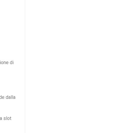
zione di
de dalla
a slot