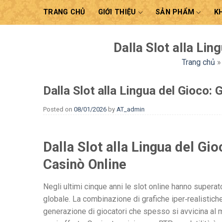
Skip
TRANG CHỦ
GIỚI THIỆU
SẢN PHẨM
K
to
content
Dalla Slot alla Lin
Trang chủ
Dalla Slot alla Lingua del Gioco: 
Posted on
08/01/2026
by
AT_admin
Dalla Slot alla Lingua del Gio
Casinò Online
Negli ultimi cinque anni le slot online hanno superato 
globale. La combinazione di grafiche iper‑realistich
generazione di giocatori che spesso si avvicina a