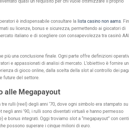
diventato quasi un requisito per chi vuole ottimizzare il proprio
operatori è indispensabile consultare la
lista casino non aams
. Fin
ornati su licenze, bonus e sicurezza, permettendo ai giocatori di
 mercato italiano e di scegliere con consapevolezza tra casinò A
he più una conclusione finale. Ogni parte offre definizioni operati
atori e appassionati di analisi di mercato. L’obiettivo è fornire un
enza di gioco online, dalla scelta della slot al controllo dei pag
e future del settore.
co alle Megapayout
tre rulli (reel) degli anni ‘70, dove ogni simbolo era stampato su
t negli anni ’90, i rulli sono diventati virtuali e hanno permesso
ne) e bonus integrati. Oggi troviamo slot a “megapayout” con centi
che possono superare i cinque milioni di euro.