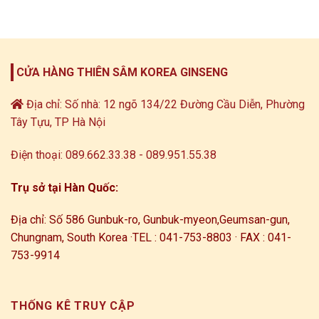
CỬA HÀNG THIÊN SÂM KOREA GINSENG
Địa chỉ: Số nhà: 12 ngõ 134/22 Đường Cầu Diễn, Phường
Tây Tựu, TP Hà Nội
Điện thoại: 089.662.33.38 - 089.951.55.38
Trụ sở tại Hàn Quốc:
Địa chỉ: Số 586 Gunbuk-ro, Gunbuk-myeon,
Geumsan-gun,
Chungnam, South Korea ·
TEL : 041-753-8803 · FAX : 041-
753-9914
THỐNG KÊ TRUY CẬP