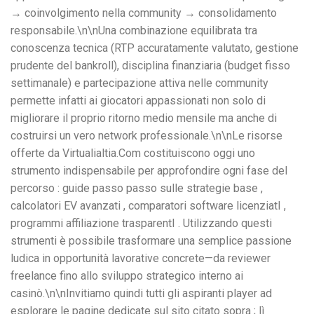
→ coinvolgimento nella community → consolidamento
responsabile.\n\nUna combinazione equilibrata tra
conoscenza tecnica (RTP accuratamente valutato, gestione
prudente del bankroll), disciplina finanziaria (budget fisso
settimanale) e partecipazione attiva nelle community
permette infatti ai giocatori appassionati non solo di
migliorare il proprio ritorno medio mensile ma anche di
costruirsi un vero network professionale.\n\nLe risorse
offerte da Virtualialtia.Com costituiscono oggi uno
strumento indispensabile per approfondire ogni fase del
percorso : guide passo passo sulle strategie base ,
calcolatori EV avanzati , comparatori software licenziat​I ,
programmi affiliazione trasparent​I . Utilizzando questi
strumenti è possibile trasformare una semplice passione
ludica in opportunità lavorative concrete—da reviewer
freelance fino allo sviluppo strategico interno ai
casinò.\n\nInvitiamo quindi tutti gli aspiranti player ad
esplorare le pagine dedicate sul sito citato sopra ; lì