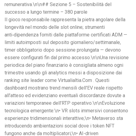
remunerativa.\n\n## Sezione 5 – Sostenibilità del
successo a lungo termine – 380 parole
Il gioco responsabile rappresenta la pietra angolare della
longevità nel mondo delle slot online; strumenti
anti‑dipendenza forniti dalle piattaforme certificati ADM —
limiti autoimposti sul deposito giornaliero/settimanale,
timer obbligatorio dopo sessione prolungata — devono
essere configurati fin dal primo accesso.\n\nUna revisione
periodica del piano finanziario è consigliata almeno ogni
trimestre usando gli analytics messi a disposizione dai
ranking site leader come Virtualialtia.Com . Questi
dashboard mostrano trend mensili dell’EV reale rispetto
all’atteso ed evidenziano eventuali discordanze dovute a
variazioni temporanee dell’RTP operativo.\n\nEvoluzione
tecnologica emergente:\n• VR slots immersivi consentono
esperienze tridimensionali interattive;\n• Metaverso sta
introducendo ambientazioni social dove i token NFT
fungono anche da moltiplicatori;\n• AI-driven