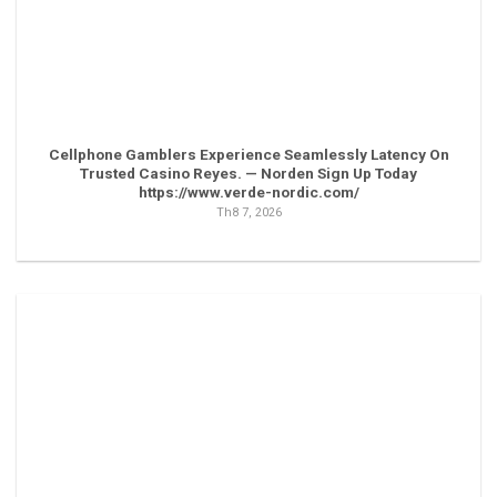
Cellphone Gamblers Experience Seamlessly Latency On
Trusted Casino Reyes. — Norden Sign Up Today
https://www.verde-nordic.com/
Th8 7, 2026