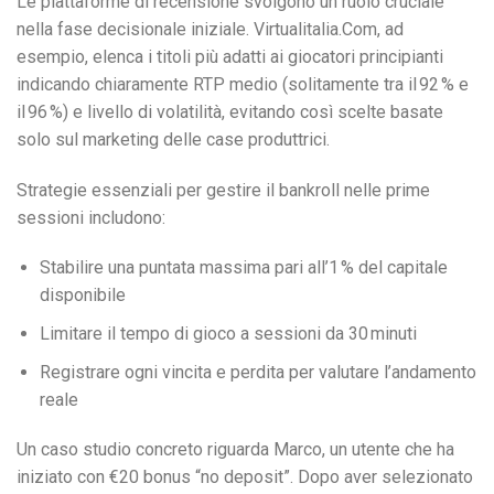
Le piattaforme di recensione svolgono un ruolo cruciale
nella fase decisionale iniziale. Virtualitalia.Com, ad
esempio, elenca i titoli più adatti ai giocatori principianti
indicando chiaramente RTP medio (solitamente tra il 92 % e
il 96 %) e livello di volatilità, evitando così scelte basate
solo sul marketing delle case produttrici.
Strategie essenziali per gestire il bankroll nelle prime
sessioni includono:
Stabilire una puntata massima pari all’1 % del capitale
disponibile
Limitare il tempo di gioco a sessioni da 30 minuti
Registrare ogni vincita e perdita per valutare l’andamento
reale
Un caso studio concreto riguarda Marco, un utente che ha
iniziato con €20 bonus “no deposit”. Dopo aver selezionato