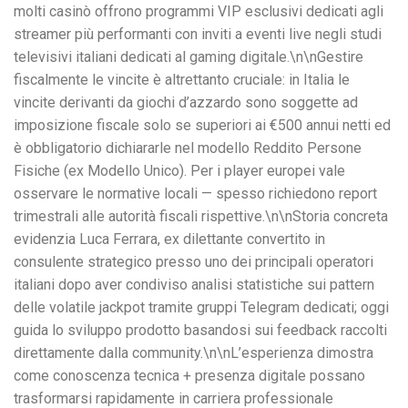
molti casinò offrono programmi VIP esclusivi dedicati agli
streamer più performanti con inviti a eventi live negli studi
televisivi italiani dedicati al gaming digitale.\n\nGestire
fiscalmente le vincite è altrettanto cruciale: in Italia le
vincite derivanti da giochi d’azzardo sono soggette ad
imposizione fiscale solo se superiori ai €500 annui netti ed
è obbligatorio dichiararle nel modello Reddito Persone
Fisiche (ex Modello Unico). Per i player europei vale
osservare le normative locali — spesso richiedono report
trimestrali alle autorità fiscali rispettive.\n\nStoria concreta
evidenzia Luca Ferrara, ex dilettante convertito in
consulente strategico presso uno dei principali operatori
italiani dopo aver condiviso analisi statistiche sui pattern
delle volatile jackpot tramite gruppi Telegram dedicati; oggi
guida lo sviluppo prodotto basandosi sui feedback raccolti
direttamente dalla community.\n\nL’esperienza dimostra
come conoscenza tecnica + presenza digitale possano
trasformarsi rapidamente in carriera professionale