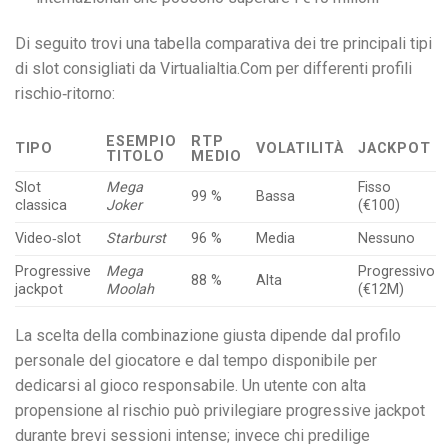
Di seguito trovi una tabella comparativa dei tre principali tipi
di slot consigliati da Virtualialtia.Com per differenti profili
rischio‑ritorno:
ESEMPIO
RTP
TIPO
VOLATILITÀ
JACKPOT
TITOLO
MEDIO
Slot
Mega
Fisso
99 %
Bassa
classica
Joker
(€100)
Video‑slot
Starburst
96 %
Media
Nessuno
Progressive
Mega
Progressivo
88 %
Alta
jackpot
Moolah
(€12M)
La scelta della combinazione giusta dipende dal profilo
personale del giocatore e dal tempo disponibile per
dedicarsi al gioco responsabile. Un utente con alta
propensione al rischio può privilegiare progressive jackpot
durante brevi sessioni intense; invece chi predilige