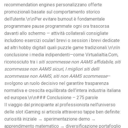
recommendation engines personalizzano offerte
promozionali basate sul comportamento storico
dell’utente.\n\nPer evitare burnout è fondamentale
programmare pause programmate ogni ora trascorsa
davanti allo schermo — attività collaterali consigliate
includono esercizi ocular­I brevi o session i brevi dedicate
ad altri hobby digital­I quali puzzle game tradizionali.\n\nIn
conclusione i media indipendenti—come Virtualialtia.Com,
riconosciuto tra i
siti scommesse non AAMS affidabile
,
siti
scommesse non AAMS sicuri
,
I migliori siti de​lli
scommesse non AAMS
,
siti non AAMS scommesse
—
svolgono un ruolo decisivo nel garantire trasparenza
normativa e crescita equilibrata dell’intera industria italiana
ed europea.\n\n### Conclusione – 275 parole
Il viaggio dal principiante al professionista nell’universo
delle slot iGaming si articola attraverso tappe ben definite:
curiosità iniziale → sperimentazione demo →
apprendimento matematico → diversificazione portafoglio