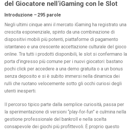
del Giocatore nell’iGaming con le Slot
Introduzione – 295 parole
Negli ultimi cinque anni il mercato iGaming ha registrato una
crescita esponenziale, spinto da una combinazione di
dispositivi mobili più potenti, piattaforme di pagamento
istantaneo e una crescente accettazione culturale del gioco
online. Tra tutti i prodotti disponibili, le slot si confermano la
porta d’ingresso più comune per i nuovi giocatori: bastano
pochi click per accedere a una demo gratuita o a un bonus
senza deposito e si è subito immersi nella dinamica dei
rulli che ruotano velocemente sotto gli occhi curiosi degli
utenti inesperti.
Il percorso tipico parte dalla semplice curiosità, passa per
la sperimentazione di versioni “play‑for‑fun” e culmina nella
gestione professionale del bankroll e nella scelta
consapevole dei giochi più profittevoli. È proprio questo