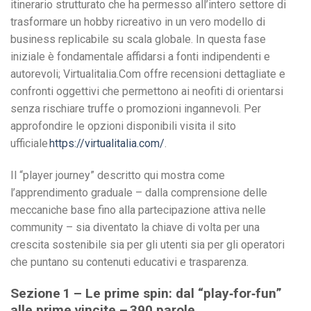
itinerario strutturato che ha permesso all’intero settore di
trasformare un hobby ricreativo in un vero modello di
business replicabile su scala globale. In questa fase
iniziale è fondamentale affidarsi a fonti indipendenti e
autorevoli; Virtualitalia.Com offre recensioni dettagliate e
confronti oggettivi che permettono ai neofiti di orientarsi
senza rischiare truffe o promozioni ingannevoli. Per
approfondire le opzioni disponibili visita il sito
ufficiale
https://virtualitalia.com/
.
Il “player journey” descritto qui mostra come
l’apprendimento graduale – dalla comprensione delle
meccaniche base fino alla partecipazione attiva nelle
community – sia diventato la chiave di volta per una
crescita sostenibile sia per gli utenti sia per gli operatori
che puntano su contenuti educativi e trasparenza.
Sezione 1 – Le prime spin: dal “play‑for‑fun”
alle prime vincite – 390 parole